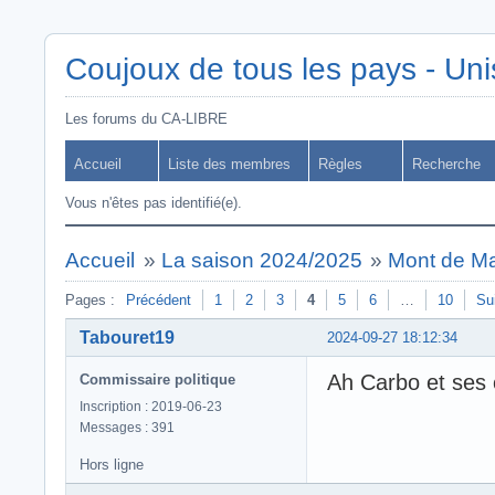
Coujoux de tous les pays - Uni
Les forums du CA-LIBRE
Accueil
Liste des membres
Règles
Recherche
Vous n'êtes pas identifié(e).
Accueil
»
La saison 2024/2025
»
Mont de Ma
Pages :
Précédent
1
2
3
4
5
6
…
10
Su
Tabouret19
2024-09-27 18:12:34
Ah Carbo et ses
Commissaire politique
Inscription : 2019-06-23
Messages : 391
Hors ligne