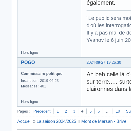
également.
"Le public sera mo
d'où les interrogat
Il y a pas mal de d
Yvanov le 6 juin 2
Hors ligne
POGO
2024-09-27 19:26:30
Ah beh celle là c
Commissaire politique
sur terre..... su
Inscription : 2019-06-23
Messages : 401
claironnes dans 
Hors ligne
Pages :
Précédent
1
2
3
4
5
6
…
10
Su
Accueil
»
La saison 2024/2025
»
Mont de Marsan - Brive