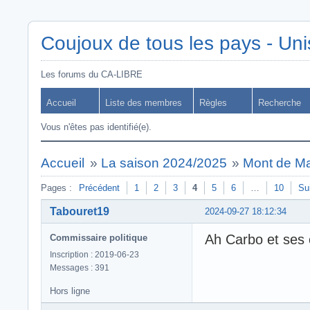
Coujoux de tous les pays - Uni
Les forums du CA-LIBRE
Accueil
Liste des membres
Règles
Recherche
Vous n'êtes pas identifié(e).
Accueil
»
La saison 2024/2025
»
Mont de Ma
Pages :
Précédent
1
2
3
4
5
6
…
10
Su
Tabouret19
2024-09-27 18:12:34
Ah Carbo et ses
Commissaire politique
Inscription : 2019-06-23
Messages : 391
Hors ligne