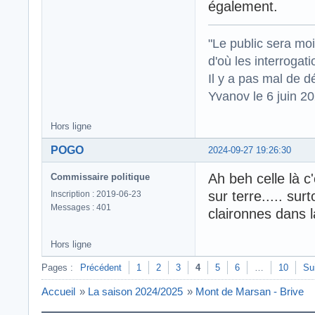
également.
"Le public sera mo
d'où les interrogat
Il y a pas mal de d
Yvanov le 6 juin 2
Hors ligne
POGO
2024-09-27 19:26:30
Ah beh celle là c
Commissaire politique
sur terre..... su
Inscription : 2019-06-23
Messages : 401
claironnes dans 
Hors ligne
Pages :
Précédent
1
2
3
4
5
6
…
10
Su
Accueil
»
La saison 2024/2025
»
Mont de Marsan - Brive