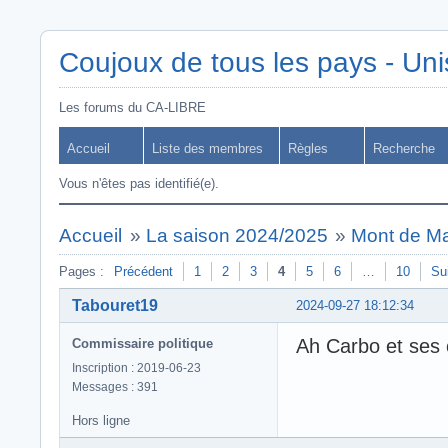
Coujoux de tous les pays - Uni
Les forums du CA-LIBRE
Accueil
Liste des membres
Règles
Recherche
Vous n'êtes pas identifié(e).
Accueil
»
La saison 2024/2025
»
Mont de Ma
Pages :
Précédent
1
2
3
4
5
6
…
10
Su
Tabouret19
2024-09-27 18:12:34
Ah Carbo et ses
Commissaire politique
Inscription : 2019-06-23
Messages : 391
Hors ligne