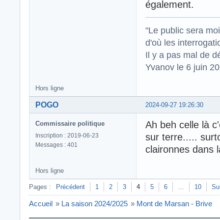
également.
"Le public sera mo
d'où les interrogat
Il y a pas mal de d
Yvanov le 6 juin 2
Hors ligne
POGO
2024-09-27 19:26:30
Ah beh celle là c
Commissaire politique
sur terre..... su
Inscription : 2019-06-23
Messages : 401
claironnes dans 
Hors ligne
Pages :
Précédent
1
2
3
4
5
6
…
10
Su
Accueil
»
La saison 2024/2025
»
Mont de Marsan - Brive