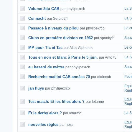
Volume 2du CAB
La S
par phylipexrcb
Connacht
La S
par Sergio24
Passage à niveaux du pilou
Le c
par phylipexrcb
Clubs en première division en 1962
Souv
par spookyfr
MP pour Tic et Tac
Le c
par Allez Alphonse
Tous en noir et blanc à Paris le 5 juin.
La S
par Anto75
au hasard de twitter
Souv
par phylipexrcb
Recherche maillot CAB années 70
Peti
par alaincab
Equi
jan huys
par phylipexrcb
Rugb
Equi
Test-match: Et les filles alors ?
par letarmo
Rugb
Et le derby alors ?
La S
par letarmo
Equi
nouvelles régles
par ness
Rugb