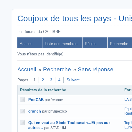
Coujoux de tous les pays - Uni
Les forums du CA-LIBRE
Accueil
Liste des membres
Règles
Recherche
Vous n'êtes pas identifié(e).
Accueil
»
Recherche
»
Sans réponse
Pages :
1
2
3
4
Suivant
Résultats de la recherche
For
PodCAB
LA 
par Yvanov
Equi
crunch
par phylipexrcb
Rugb
Qui en veut au Stade Toulousain...Et pas aux
Top1
Eur
autres...
par STADIUM