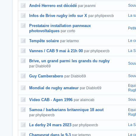
André Herrero est décédé
Souv
par jeanmi
Infos de Brive rugby info sur X
La s
par phylipexrcb
Prestataire installation panneaux
Peti
photovoltaïques
par corto
Tempête solaire
Le c
par letarmo
Vannes / CAB 9 mai à 21h 00
La S
par phylipexrcb
Brive, un grand parmi les grands du rugby
Souv
par Diablo69
Guy Camberabero
Souv
par Diablo69
Equi
Mondial de rugby amateur
par Diablo69
Rugb
Video CAB - Agen 1996
Souv
par alaincab
Samoa / barbarians britannique 18 aout
Equi
Rugb
par phylipexrcb
Le derby 24 mars 2023
La S
par phylipexrcb
Chameyrat dans le 9-3
Le c
par letarmo