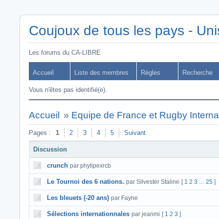
Coujoux de tous les pays - Uni
Les forums du CA-LIBRE
Accueil
Liste des membres
Règles
Recherche
Vous n'êtes pas identifié(e).
Accueil
»
Equipe de France et Rugby Interna
Pages :
1
2
3
4
5
Suivant
Discussion
crunch
par phylipexrcb
Le Tournoi des 6 nations.
par Silvester Staline
[
1
2
3
25
]
…
Les bleuets (-20 ans)
par Fayne
Sélections internationnales
par jeanmi
[
1
2
3
]