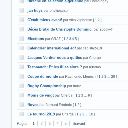
Hirèche en sélection algérienne
par Homologay
jan huys
par phylipexrcb
C'était mieux avant!
par Allez Alphonse
[
1
2
]
Décès brutal de Christophe Dominici
par spookyfr
Elections
par GRAZ
[
1
2
3
4
5
]
Calendrier international edf
par cabiste2419
Jacques Verdier nous a quittés
par Cherge
Test-match: Et les filles alors ?
par letarmo
Coupe du monde
par Raymundo Menech
[
1
2
3
29
]
…
Rugby Championship
par franz
Moins de vingt
par Cherge
[
1
2
3
6
]
…
Noves
par Bernard Frédéric
[
1
2
]
Le tournoi 2019
par Cherge
[
1
2
3
10
]
…
Pages :
1
2
3
4
5
Suivant