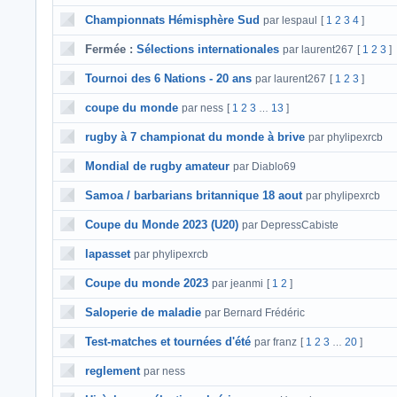
Championnats Hémisphère Sud
par lespaul
[
1
2
3
4
]
Fermée :
Sélections internationales
par laurent267
[
1
2
3
]
Tournoi des 6 Nations - 20 ans
par laurent267
[
1
2
3
]
coupe du monde
par ness
[
1
2
3
13
]
…
rugby à 7 championat du monde à brive
par phylipexrcb
Mondial de rugby amateur
par Diablo69
Samoa / barbarians britannique 18 aout
par phylipexrcb
Coupe du Monde 2023 (U20)
par DepressCabiste
lapasset
par phylipexrcb
Coupe du monde 2023
par jeanmi
[
1
2
]
Saloperie de maladie
par Bernard Frédéric
Test-matches et tournées d'été
par franz
[
1
2
3
20
]
…
reglement
par ness