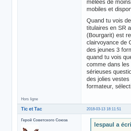
mêlées de moins 
mobiles et dispon
Quand tu vois de
titulaires en SR 
(Bourgarit) est r
clairvoyance de Co
des jeunes 3 for
quand tu vois que
comme dans les a
sérieuses questi
des jolies vestes
formateur, sélect
Hors ligne
Tic et Tac
2018-03-13 18:11:51
Герой Советского Союза
lespaul a écri