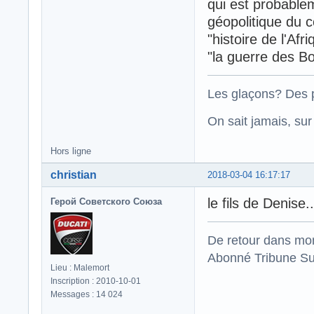
qui est probablem
géopolitique du c
"histoire de l'Afr
"la guerre des B
Les glaçons? Des p
On sait jamais, su
Hors ligne
christian
2018-03-04 16:17:17
le fils de Denis
Герой Советского Союза
De retour dans mo
Abonné Tribune Su
Lieu : Malemort
Inscription : 2010-10-01
Messages : 14 024