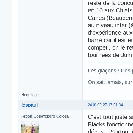
reste de la concu
en 10 aux Chiefs
Canes (Beauden B
au niveau inter 
d'expérience au
barré car il est 
compet', on le re
tournées de Juin
Les glaçons? Des p
On sait jamais, su
Hors ligne
lespaul
2018-02-27 17:51:04
C'est tout juste 
Герой Советского Союза
Blacks fonctionn
déçus... Surtout