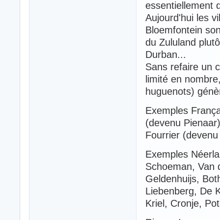
essentiellement 
Aujourd'hui les v
Bloemfontein sont 
du Zululand plut
Durban...
Sans refaire un c
limité en nombre
huguenots) génè
Exemples Français
(devenu Pienaar
Fourrier (devenu
Exemples Néerla
Schoeman, Van d
Geldenhuijs, Bot
Liebenberg, De K
Kriel, Cronje, Pot