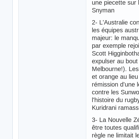
une piecette sur
Snyman
2- L'Australie co
les équipes aust
majeur: le manqu
par exemple rejo
Scott Higginboth
expulser au bout
Melbourne!). Les
et orange au lieu
rémission d'une 
contre les Sunwol
l'histoire du rug
Kuridrani ramasse
3- La Nouvelle Z
être toutes quali
règle ne limitait 