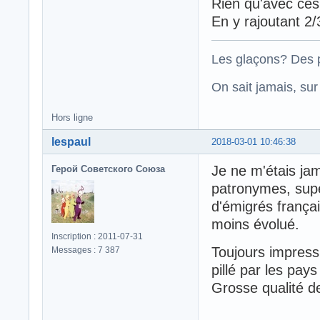
Rien qu'avec ces
En y rajoutant 2
Les glaçons? Des p
On sait jamais, su
Hors ligne
lespaul
2018-03-01 10:46:38
Je ne m'étais jam
Герой Советского Союза
patronymes, supe
d'émigrés frança
moins évolué.
Inscription : 2011-07-31
Toujours impressi
Messages : 7 387
pillé par les pays
Grosse qualité d