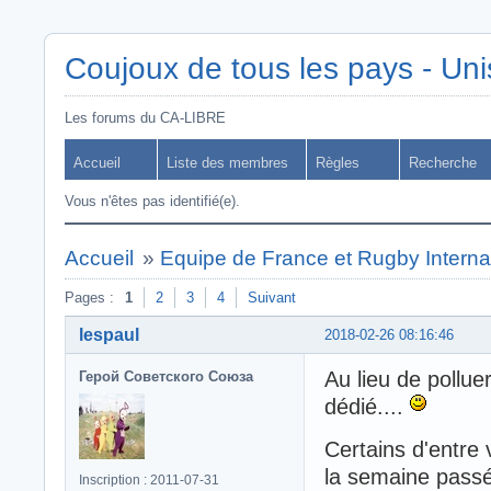
Coujoux de tous les pays - Uni
Les forums du CA-LIBRE
Accueil
Liste des membres
Règles
Recherche
Vous n'êtes pas identifié(e).
Accueil
»
Equipe de France et Rugby Interna
Pages :
1
2
3
4
Suivant
lespaul
2018-02-26 08:16:46
Au lieu de pollue
Герой Советского Союза
dédié....
Certains d'entre
la semaine pass
Inscription : 2011-07-31