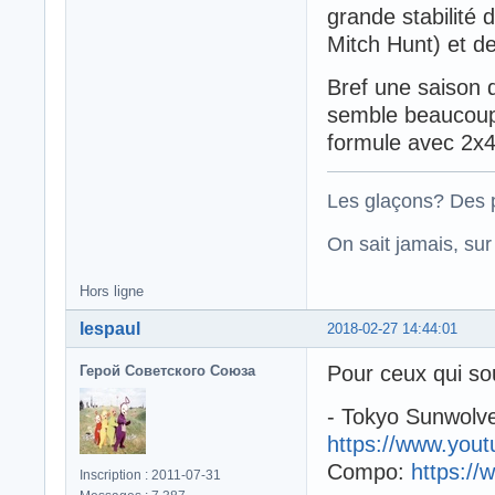
grande stabilité 
Mitch Hunt) et d
Bref une saison 
semble beaucoup 
formule avec 2x4
Les glaçons? Des p
On sait jamais, su
Hors ligne
lespaul
2018-02-27 14:44:01
Pour ceux qui so
Герой Советского Союза
- Tokyo Sunwolve
https://www.you
Compo:
https://
Inscription : 2011-07-31