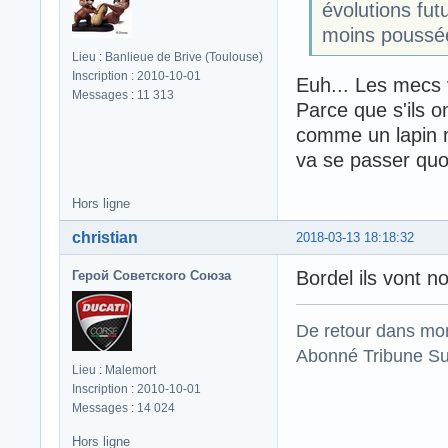
évolutions fu
moins poussé
Lieu : Banlieue de Brive (Toulouse)
Inscription : 2010-10-01
Euh... Les mecs v
Messages : 11 313
Parce que s'ils o
comme un lapin ma
va se passer quo
Hors ligne
christian
2018-03-13 18:18:32
Bordel ils vont 
Герой Советского Союза
De retour dans mo
Abonné Tribune Su
Lieu : Malemort
Inscription : 2010-10-01
Messages : 14 024
Hors ligne