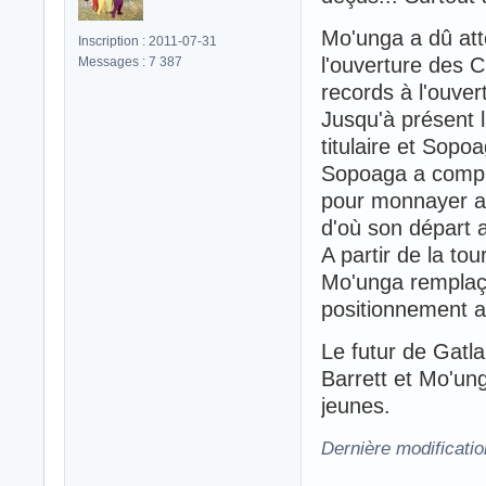
Mo'unga a dû atte
Inscription : 2011-07-31
l'ouverture des 
Messages : 7 387
records à l'ouver
Jusqu'à présent l
titulaire et Sop
Sopoaga a compris
pour monnayer a
d'où son départ 
A partir de la tou
Mo'unga remplaça
positionnement av
Le futur de Gatl
Barrett et Mo'ung
jeunes.
Dernière modificatio