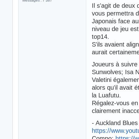
Messages : 7 387
Il s'agit de deux
vous permettra 
Japonais face au
niveau de jeu est
top14.
S'ils avaient al
aurait certainem
Joueurs à suivre
Sunwolves; Isa N
Valetini égalemen
alors qu'il avait 
la Luafutu.
Régalez-vous en 
clairement inacce
- Auckland Blue
https://www.yo
Compo:
https://