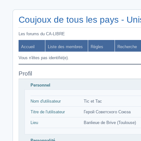
Coujoux de tous les pays - Uni
Les forums du CA-LIBRE
Accueil
Liste des membres
Règles
Recherche
Vous n'êtes pas identifié(e).
Profil
Personnel
Nom d'utilisateur
Tic et Tac
Titre de l'utilisateur
Герой Советского Союза
Lieu
Banlieue de Brive (Toulouse)
Personnalité