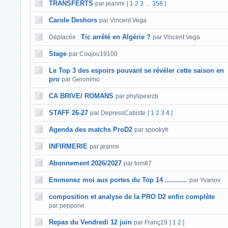
TRANSFERTS
par jeanmi
[
1
2
3
358
]
…
Carole Deshors
par Vincent Vega
Tic arrêté en Algérie ?
Déplacée :
par Vincent Vega
Stage
par Coujou19100
Le Top 3 des espoirs pouvant se révéler cette saison en
pro
par Geronimo
CA BRIVE/ ROMANS
par phylipexrcb
STAFF 26-27
par DepressCabiste
[
1
2
3
4
]
Agenda des matchs ProD2
par spookyfr
INFIRMERIE
par jeanmi
Abonnement 2026/2027
par tom87
Emmenez moi aux portes du Top 14 ...........
par Yvanov
composition et analyse de la PRO D2 enfin complète
par peppone
Repas du Vendredi 12 juin
par Franç19
[
1
2
]