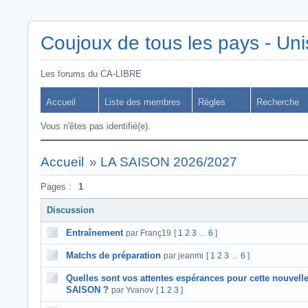
Coujoux de tous les pays - Uni
Les forums du CA-LIBRE
Accueil
Liste des membres
Règles
Recherche
Vous n'êtes pas identifié(e).
Accueil
»
LA SAISON 2026/2027
Pages :
1
Discussion
Entraînement
par Franç19
[
1
2
3
6
]
…
Matchs de préparation
par jeanmi
[
1
2
3
6
]
…
Quelles sont vos attentes espérances pour cette nouvell
SAISON ?
par Yvanov
[
1
2
3
]