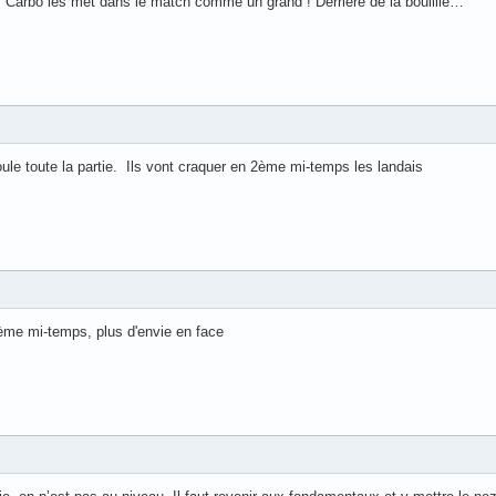
 Carbo les met dans le match comme un grand ! Derrière de la bouillie…
oule toute la partie. Ils vont craquer en 2ème mi-temps les landais
xième mi-temps, plus d'envie en face