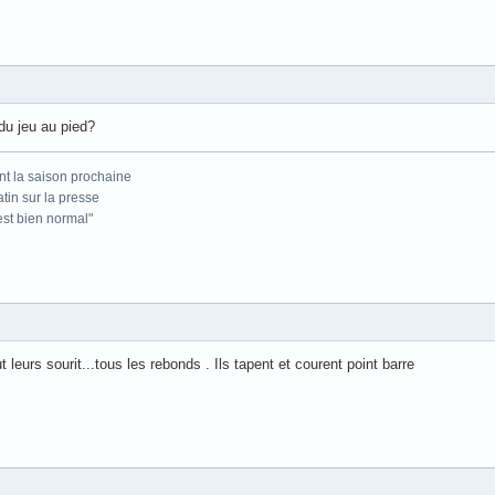
du jeu au pied?
nt la saison prochaine
atin sur la presse
'est bien normal"
 leurs sourit...tous les rebonds . Ils tapent et courent point barre