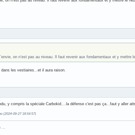
e, on n’est pas au niveau. Il faut revenir aux fondamentaux et y mettre le ne
’envie, on n’est pas au niveau. Il faut revenir aux fondamentaux et y mettre l
ans les vestiaires...et il aura raison.
ndu, y compris la spéciale Carbokid....la défense c'est pas ça...faut y aller att
rmo (2024-09-27 18:54:57)
 ...