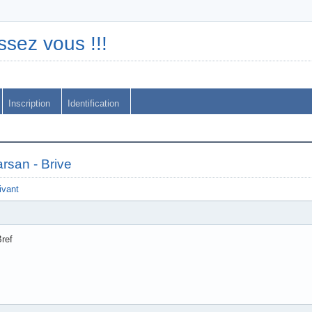
ssez vous !!!
Inscription
Identification
rsan - Brive
ivant
ref