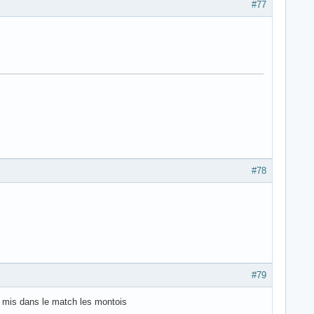
#77
#78
#79
n mis dans le match les montois