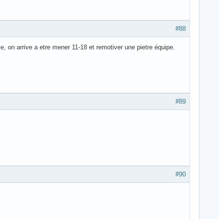
#88
, on arrive a etre mener 11-18 et remotiver une pietre équipe.
#89
#90