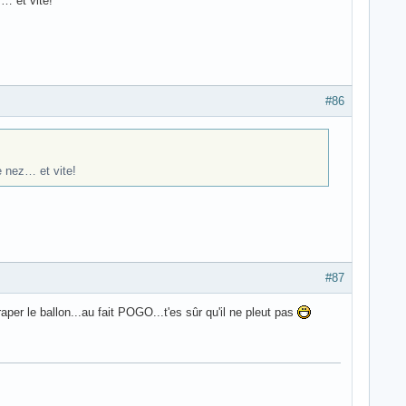
z… et vite!
#86
e nez… et vite!
#87
raper le ballon...au fait POGO...t'es sûr qu'il ne pleut pas