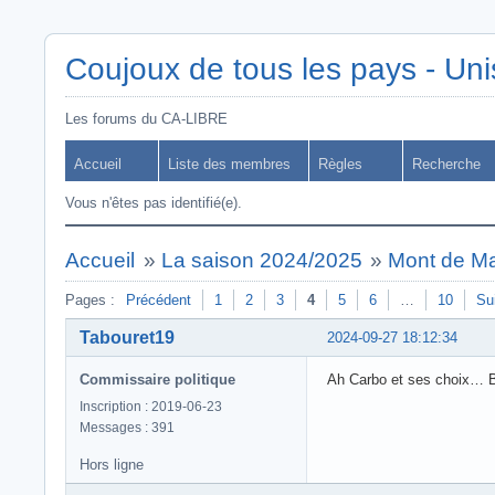
Coujoux de tous les pays - Uni
Les forums du CA-LIBRE
Accueil
Liste des membres
Règles
Recherche
Vous n'êtes pas identifié(e).
Accueil
»
La saison 2024/2025
»
Mont de Ma
Pages :
Précédent
1
2
3
4
5
6
…
10
Su
Tabouret19
2024-09-27 18:12:34
Commissaire politique
Ah Carbo et ses choix… B
Inscription : 2019-06-23
Messages : 391
Hors ligne