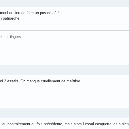
e maul au lieu de faire un pas de côté.
n patriarche
r les fingers ...
prend 2 essais. On manque cruellement de maîtrise
jeu contrairement au fois précédente, mais alors l essai casquette les a bie