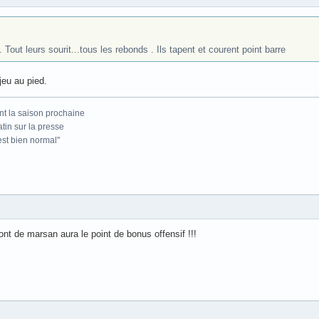
 Tout leurs sourit...tous les rebonds . Ils tapent et courent point barre
jeu au pied.
nt la saison prochaine
atin sur la presse
'est bien normal"
 mont de marsan aura le point de bonus offensif !!!