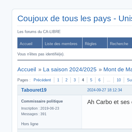
Coujoux de tous les pays - Uni
Les forums du CA-LIBRE
Accueil
Liste des membres
Règles
Recherche
Vous n'êtes pas identifié(e).
Accueil
»
La saison 2024/2025
»
Mont de Ma
Pages :
Précédent
1
2
3
4
5
6
…
10
Su
Tabouret19
2024-09-27 18:12:34
Ah Carbo et ses
Commissaire politique
Inscription : 2019-06-23
Messages : 391
Hors ligne