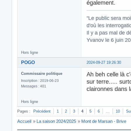
également.
"Le public sera mo
d'où les interrogat
Il y a pas mal de d
Yvanov le 6 juin 2
Hors ligne
POGO
2024-09-27 19:26:30
Ah beh celle là c
Commissaire politique
sur terre..... su
Inscription : 2019-06-23
Messages : 401
claironnes dans 
Hors ligne
Pages :
Précédent
1
2
3
4
5
6
…
10
Su
Accueil
»
La saison 2024/2025
»
Mont de Marsan - Brive