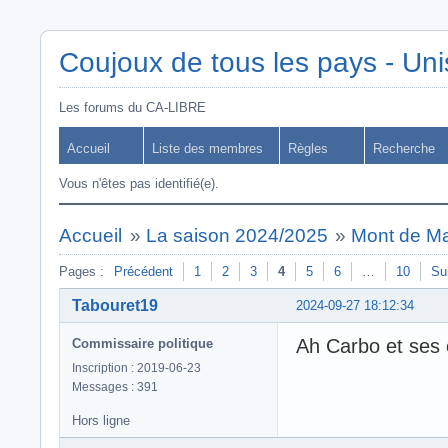
Coujoux de tous les pays - Uni
Les forums du CA-LIBRE
Accueil
Liste des membres
Règles
Recherche
Vous n'êtes pas identifié(e).
Accueil
»
La saison 2024/2025
»
Mont de Ma
Pages :
Précédent
1
2
3
4
5
6
…
10
Su
Tabouret19
2024-09-27 18:12:34
Ah Carbo et ses
Commissaire politique
Inscription : 2019-06-23
Messages : 391
Hors ligne