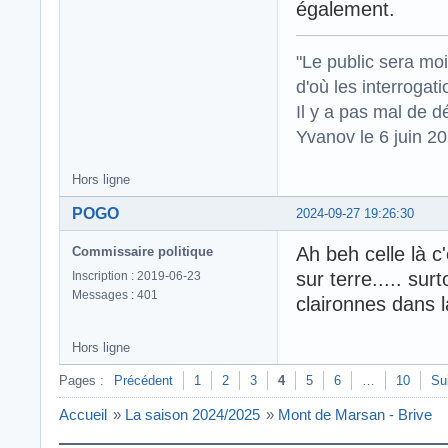
également.
"Le public sera mo
d'où les interrogat
Il y a pas mal de d
Yvanov le 6 juin 2
Hors ligne
POGO
2024-09-27 19:26:30
Ah beh celle là c
Commissaire politique
sur terre..... su
Inscription : 2019-06-23
Messages : 401
claironnes dans 
Hors ligne
Pages :
Précédent
1
2
3
4
5
6
…
10
Su
Accueil
»
La saison 2024/2025
»
Mont de Marsan - Brive