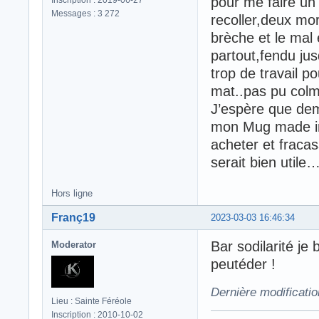
pour me faire un 
Messages : 3 272
recoller,deux mor
brèche et le mal 
partout,fendu ju
trop de travail p
mat..pas pu col
J’espère que dem
mon Mug made in 
acheter et fraca
serait bien utile
Hors ligne
Franç19
2023-03-03 16:46:34
Bar sodilarité je
Moderator
peutéder !
Dernière modificati
Lieu : Sainte Féréole
Inscription : 2010-10-02