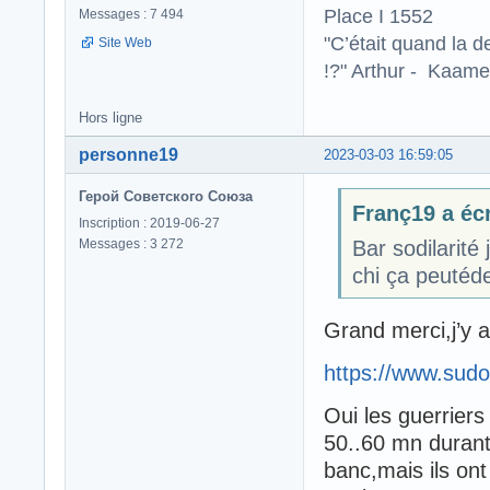
Place I 1552
Messages : 7 494
"C’était quand la d
Site Web
!?" Arthur - Kaamel
Hors ligne
personne19
2023-03-03 16:59:05
Герой Советского Союза
Franç19 a écr
Inscription : 2019-06-27
Messages : 3 272
Bar sodilarité
chi ça peutéde
Grand merci,j’y a
https://www.sudo
Oui les guerriers 
50..60 mn durant
banc,mais ils ont