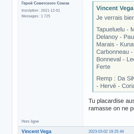
Герой Советского Союза
Vincent Vega 
Inscription : 2021-12-01
Messages : 1 725
Je verrais bie
Tapueluelu - 
Delanoy - Pau
Marais - Kuna
Carbonneau -
Bonneval - Lee
Ferte
Remp : Da Silv
- Hervé - Cori
Tu placardise au
ramasse on ne pe
Hors ligne
Vincent Vega
2023-03-02 19:25:44