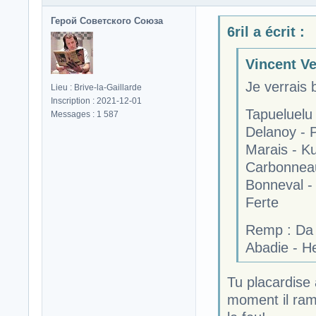
Герой Советского Союза
6ril a écrit :
Vincent Ve
Je verrais 
Lieu : Brive-la-Gaillarde
Inscription : 2021-12-01
Tapueluelu
Messages : 1 587
Delanoy - 
Marais - K
Carbonnea
Bonneval - 
Ferte
Remp : Da S
Abadie - He
Tu placardise
moment il ram