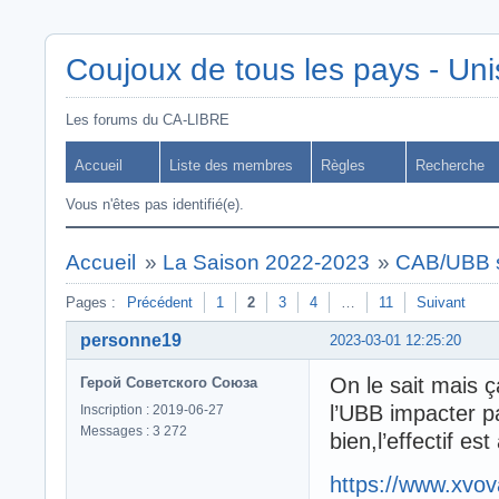
Coujoux de tous les pays - Uni
Les forums du CA-LIBRE
Accueil
Liste des membres
Règles
Recherche
Vous n'êtes pas identifié(e).
Accueil
»
La Saison 2022-2023
»
CAB/UBB s
Pages :
Précédent
1
2
3
4
…
11
Suivant
personne19
2023-03-01 12:25:20
On le sait mais ç
Герой Советского Союза
l’UBB impacter p
Inscription : 2019-06-27
Messages : 3 272
bien,l’effectif e
https://www.xvov