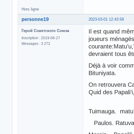
Hors ligne
personne19
2023-03-01 12:43:58
Il est quand même
Герой Советского Союза
joueurs ménagés 
Inscription : 2019-06-27
Messages : 3 272
courante:Matu’u
devraient tous êt
Déjà à voir comme
Bituniyata.
On retrouvera Ca
Quid des Papali’
Tuimauga. matu
Paulos. Ratuva