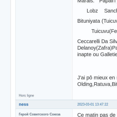
Marais. Papali’i
Lobz Sanch
Bituniyata (Tuicu
Tuicuvu(Fer
Ceccarelli Da Sil
Delanoy(Zafra)Pa
inapte ou Galleti
J’ai pô mieux en 
Olding,Ratuva,Bi
Hors ligne
ness
2023-03-01 13:47:22
Ce matin pas de 
Герой Советского Союза