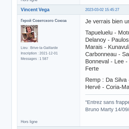
Vincent Vega
2023-03-02 15:45:27
Je verrais bien u
Герой Советского Союза
Tapueluelu - Mot
Delanoy - Paulos
Marais - Kunavul
Lieu : Brive-la-Gaillarde
Carbonneau - S
Inscription : 2021-12-01
Messages : 1 587
Bonneval - Lee - 
Ferte
Remp : Da Silva -
Hervé - Coria-Ma
"Entrez sans frapp
Bruno Marty 14/09
Hors ligne