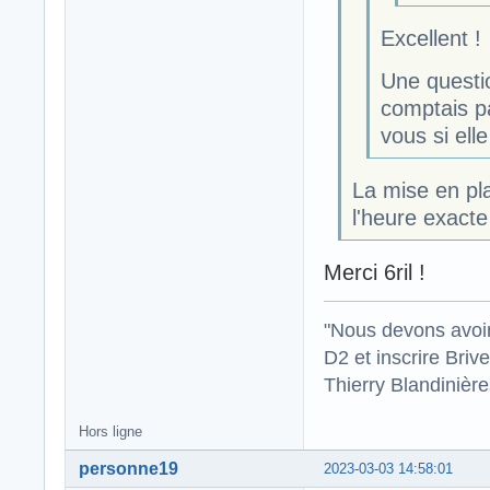
Excellent !
Une questio
comptais p
vous si ell
La mise en pla
l'heure exacte
Merci 6ril !
"Nous devons avoir
D2 et inscrire Briv
Thierry Blandinièr
Hors ligne
personne19
2023-03-03 14:58:01