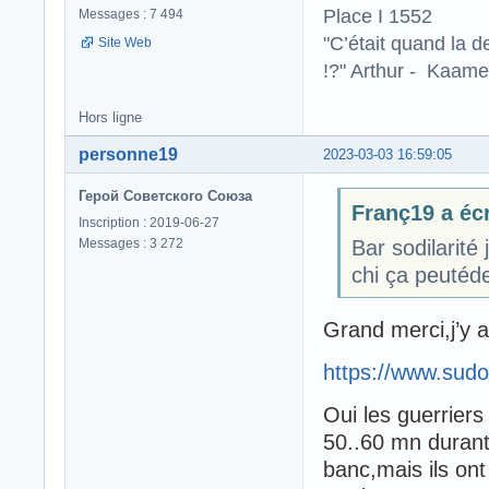
Place I 1552
Messages : 7 494
"C’était quand la d
Site Web
!?" Arthur - Kaamel
Hors ligne
personne19
2023-03-03 16:59:05
Герой Советского Союза
Franç19 a écr
Inscription : 2019-06-27
Messages : 3 272
Bar sodilarité
chi ça peutéde
Grand merci,j’y a
https://www.sudo
Oui les guerriers 
50..60 mn durant
banc,mais ils ont