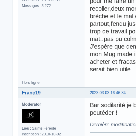
pour me faire un 
Messages : 3 272
recoller,deux mor
brèche et le mal 
partout,fendu ju
trop de travail p
mat..pas pu col
J’espère que dem
mon Mug made in 
acheter et fraca
serait bien utile
Hors ligne
Franç19
2023-03-03 16:46:34
Bar sodilarité je
Moderator
peutéder !
Dernière modificati
Lieu : Sainte Féréole
Inscription : 2010-10-02