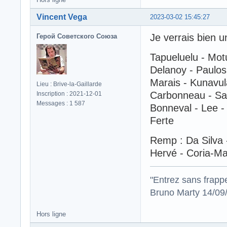
Vincent Vega
2023-03-02 15:45:27
Je verrais bien u
Герой Советского Союза
Tapueluelu - Mot
Delanoy - Paulos
Marais - Kunavul
Lieu : Brive-la-Gaillarde
Carbonneau - S
Inscription : 2021-12-01
Messages : 1 587
Bonneval - Lee - 
Ferte
Remp : Da Silva -
Hervé - Coria-Ma
"Entrez sans frapp
Bruno Marty 14/09
Hors ligne