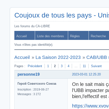
Coujoux de tous les pays - Uni
Les forums du CA-LIBRE
Accueil
Liste des membres
Règles
Recherche
Vous n'êtes pas identifié(e).
Accueil
»
La Saison 2022-2023
»
CAB/UBB s
Pages :
Précédent
1
2
3
4
…
11
Suivant
personne19
2023-03-01 12:25:20
On le sait mais ç
Герой Советского Союза
l’UBB impacter p
Inscription : 2019-06-27
Messages : 3 272
bien,l’effectif e
https://www.xvov