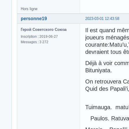
Hors ligne
personne19
2023-03-01 12:43:58
Il est quand même
Герой Советского Союза
joueurs ménagés 
Inscription : 2019-06-27
Messages : 3 272
courante:Matu’u
devraient tous êt
Déjà à voir comme
Bituniyata.
On retrouvera Ca
Quid des Papali’
Tuimauga. matu
Paulos. Ratuva