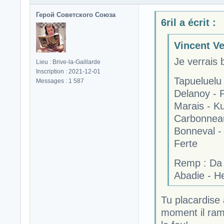
Герой Советского Союза
6ril a écrit :
Vincent Ve
Je verrais 
Lieu : Brive-la-Gaillarde
Inscription : 2021-12-01
Tapueluelu
Messages : 1 587
Delanoy - 
Marais - K
Carbonnea
Bonneval - 
Ferte
Remp : Da S
Abadie - He
Tu placardise
moment il ram