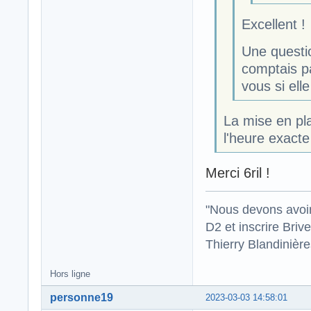
Excellent !
Une questio
comptais p
vous si ell
La mise en pla
l'heure exacte
Merci 6ril !
"Nous devons avoir
D2 et inscrire Briv
Thierry Blandinièr
Hors ligne
personne19
2023-03-03 14:58:01