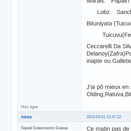
Marais. Papali’i
Lobz Sanch
Bituniyata (Tuicu
Tuicuvu(Fer
Ceccarelli Da Sil
Delanoy(Zafra)Pa
inapte ou Galleti
J’ai pô mieux en 
Olding,Ratuva,Bi
Hors ligne
ness
2023-03-01 13:47:22
Ce matin pas de 
Герой Советского Союза