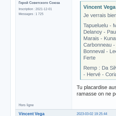
Герой Советского Союза
Vincent Vega 
Inscription : 2021-12-01
Messages : 1 725
Je verrais bie
Tapueluelu - 
Delanoy - Pau
Marais - Kuna
Carbonneau -
Bonneval - Lee
Ferte
Remp : Da Silv
- Hervé - Cori
Tu placardise au
ramasse on ne pe
Hors ligne
Vincent Vega
2023-03-02 19:25:44