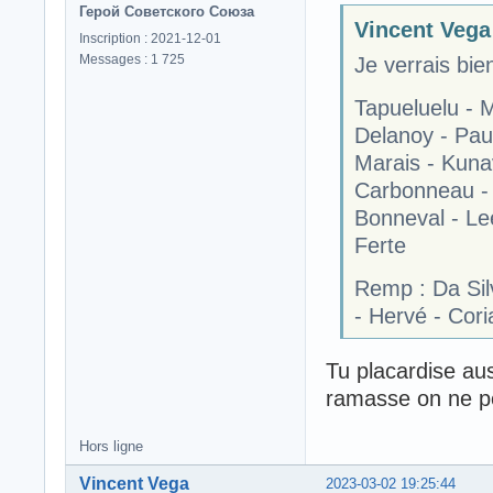
Герой Советского Союза
Vincent Vega 
Inscription : 2021-12-01
Messages : 1 725
Je verrais bie
Tapueluelu - 
Delanoy - Pau
Marais - Kuna
Carbonneau -
Bonneval - Lee
Ferte
Remp : Da Silv
- Hervé - Cori
Tu placardise au
ramasse on ne pe
Hors ligne
Vincent Vega
2023-03-02 19:25:44