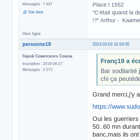
Place I 1552
Messages : 7 497
"C’était quand la d
Site Web
!?" Arthur - Kaamel
Hors ligne
personne19
2023-03-03 16:59:05
Герой Советского Союза
Franç19 a écr
Inscription : 2019-06-27
Messages : 3 273
Bar sodilarité
chi ça peutéde
Grand merci,j’y a
https://www.sudo
Oui les guerriers 
50..60 mn durant
banc,mais ils ont