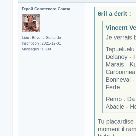
Герой Советского Союза
6ril a écrit :
Vincent Ve
Je verrais 
Lieu : Brive-la-Gaillarde
Inscription : 2021-12-01
Tapueluelu
Messages : 1 589
Delanoy - 
Marais - K
Carbonnea
Bonneval - 
Ferte
Remp : Da S
Abadie - He
Tu placardise
moment il ram