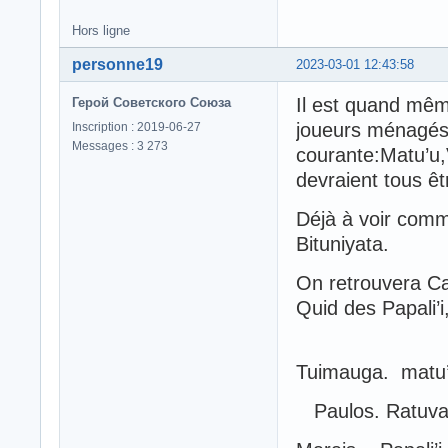
Hors ligne
personne19
2023-03-01 12:43:58
Il est quand même
Герой Советского Союза
joueurs ménagés 
Inscription : 2019-06-27
Messages : 3 273
courante:Matu’u
devraient tous êt
Déjà à voir comme
Bituniyata.
On retrouvera Ca
Quid des Papali’
Tuimauga. matu
Paulos. Ratuva