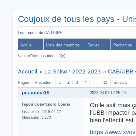
Coujoux de tous les pays - Uni
Les forums du CA-LIBRE
Accueil
Liste des membres
Règles
Recherche
Vous n'êtes pas identifié(e).
Accueil
»
La Saison 2022-2023
»
CAB/UBB s
Pages :
Précédent
1
2
3
4
…
11
Suivant
personne19
2023-03-01 12:25:20
On le sait mais ç
Герой Советского Союза
l’UBB impacter p
Inscription : 2019-06-27
Messages : 3 273
bien,l’effectif e
https://www.xvov