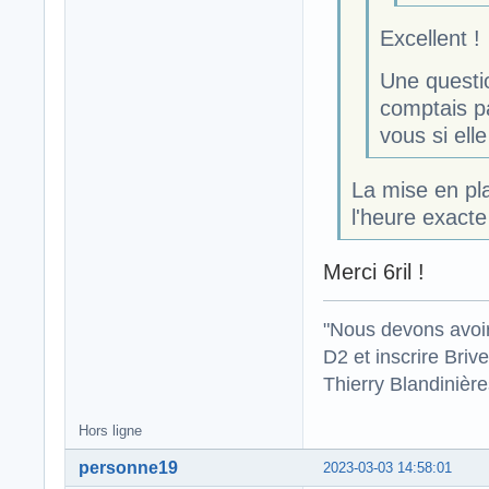
Excellent !
Une questio
comptais p
vous si ell
La mise en pla
l'heure exacte
Merci 6ril !
"Nous devons avoir
D2 et inscrire Briv
Thierry Blandinièr
Hors ligne
personne19
2023-03-03 14:58:01