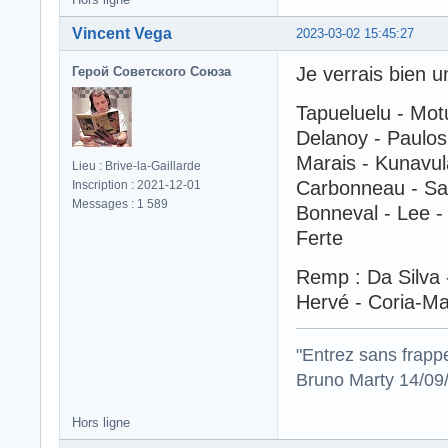
Vincent Vega
2023-03-02 15:45:27
Je verrais bien u
Герой Советского Союза
Tapueluelu - Mot
Delanoy - Paulos
Marais - Kunavul
Lieu : Brive-la-Gaillarde
Carbonneau - S
Inscription : 2021-12-01
Messages : 1 589
Bonneval - Lee - 
Ferte
Remp : Da Silva -
Hervé - Coria-Ma
"Entrez sans frapp
Bruno Marty 14/09
Hors ligne