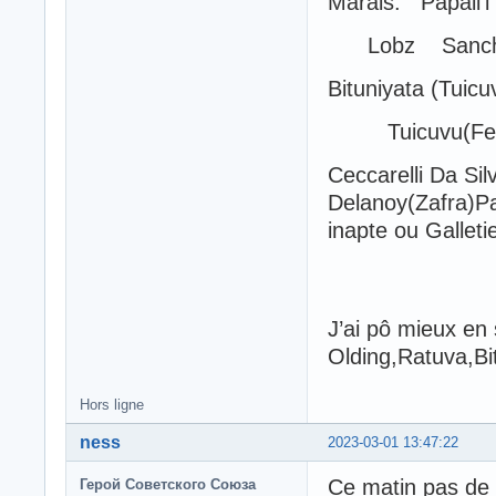
Marais. Papali’i
Lobz Sanch
Bituniyata (Tuicu
Tuicuvu(Fer
Ceccarelli Da Sil
Delanoy(Zafra)Pa
inapte ou Galleti
J’ai pô mieux en 
Olding,Ratuva,Bi
Hors ligne
ness
2023-03-01 13:47:22
Ce matin pas de 
Герой Советского Союза