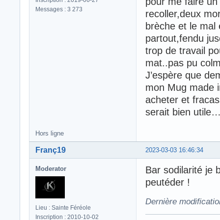
pour me faire un 
Messages : 3 273
recoller,deux mor
brèche et le mal 
partout,fendu ju
trop de travail p
mat..pas pu col
J’espère que dem
mon Mug made in 
acheter et fraca
serait bien utile
Hors ligne
Franç19
2023-03-03 16:46:34
Bar sodilarité je
Moderator
peutéder !
Dernière modificati
Lieu : Sainte Féréole
Inscription : 2010-10-02