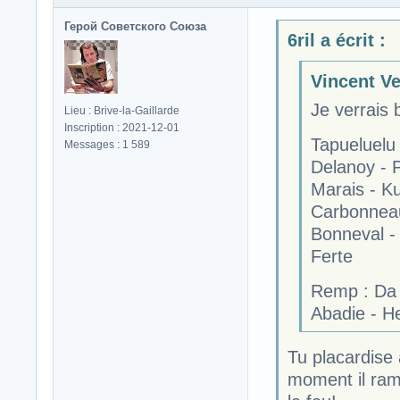
Герой Советского Союза
6ril a écrit :
Vincent Ve
Je verrais 
Lieu : Brive-la-Gaillarde
Inscription : 2021-12-01
Tapueluelu
Messages : 1 589
Delanoy - 
Marais - K
Carbonnea
Bonneval - 
Ferte
Remp : Da S
Abadie - He
Tu placardise
moment il ram