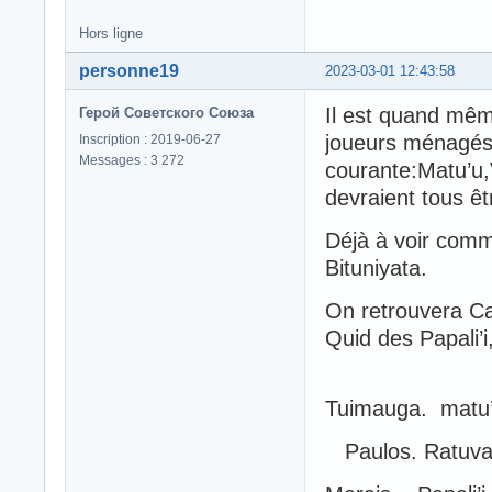
Hors ligne
personne19
2023-03-01 12:43:58
Il est quand même
Герой Советского Союза
joueurs ménagés 
Inscription : 2019-06-27
Messages : 3 272
courante:Matu’u
devraient tous êt
Déjà à voir comme
Bituniyata.
On retrouvera Ca
Quid des Papali’
Tuimauga. matu
Paulos. Ratuva