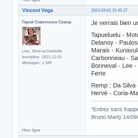
Vincent Vega
2023-03-02 15:45:27
Je verrais bien u
Герой Советского Союза
Tapueluelu - Mot
Delanoy - Paulos
Marais - Kunavul
Lieu : Brive-la-Gaillarde
Carbonneau - S
Inscription : 2021-12-01
Messages : 1 589
Bonneval - Lee - 
Ferte
Remp : Da Silva -
Hervé - Coria-Ma
"Entrez sans frapp
Bruno Marty 14/09
Hors ligne