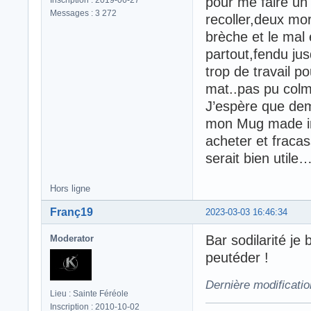
pour me faire un 
Messages : 3 272
recoller,deux mor
brèche et le mal 
partout,fendu ju
trop de travail p
mat..pas pu col
J’espère que dem
mon Mug made in 
acheter et fraca
serait bien utile
Hors ligne
Franç19
2023-03-03 16:46:34
Bar sodilarité je
Moderator
peutéder !
Dernière modificati
Lieu : Sainte Féréole
Inscription : 2010-10-02