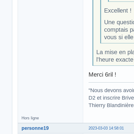
Excellent !
Une questio
comptais p
vous si ell
La mise en pla
l'heure exacte
Merci 6ril !
"Nous devons avoir
D2 et inscrire Briv
Thierry Blandinièr
Hors ligne
personne19
2023-03-03 14:58:01