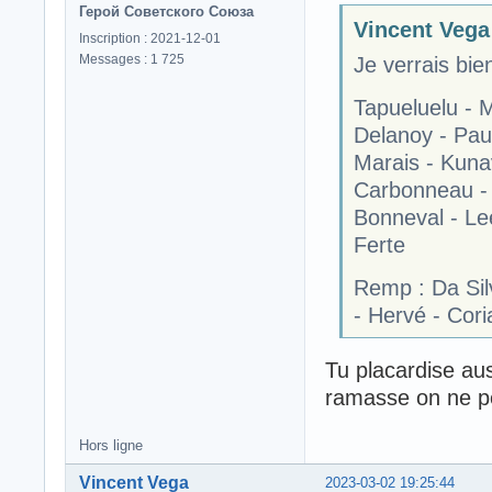
Герой Советского Союза
Vincent Vega 
Inscription : 2021-12-01
Messages : 1 725
Je verrais bie
Tapueluelu - 
Delanoy - Pau
Marais - Kuna
Carbonneau -
Bonneval - Lee
Ferte
Remp : Da Silv
- Hervé - Cori
Tu placardise au
ramasse on ne pe
Hors ligne
Vincent Vega
2023-03-02 19:25:44