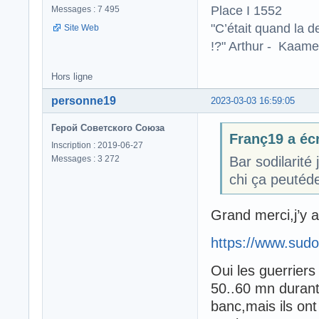
Place I 1552
Messages : 7 495
"C’était quand la d
Site Web
!?" Arthur - Kaamel
Hors ligne
personne19
2023-03-03 16:59:05
Герой Советского Союза
Franç19 a écr
Inscription : 2019-06-27
Messages : 3 272
Bar sodilarité
chi ça peutéde
Grand merci,j’y a
https://www.sudo
Oui les guerriers 
50..60 mn durant
banc,mais ils ont