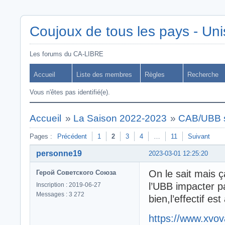
Coujoux de tous les pays - Uni
Les forums du CA-LIBRE
Accueil
Liste des membres
Règles
Recherche
Vous n'êtes pas identifié(e).
Accueil
»
La Saison 2022-2023
»
CAB/UBB s
Pages :
Précédent
1
2
3
4
…
11
Suivant
personne19
2023-03-01 12:25:20
On le sait mais ç
Герой Советского Союза
l’UBB impacter p
Inscription : 2019-06-27
Messages : 3 272
bien,l’effectif e
https://www.xvov