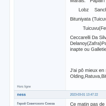
Marais. Papali’i
Lobz Sanch
Bituniyata (Tuicu
Tuicuvu(Fer
Ceccarelli Da Sil
Delanoy(Zafra)Pa
inapte ou Galleti
J’ai pô mieux en 
Olding,Ratuva,Bi
Hors ligne
ness
2023-03-01 13:47:22
Ce matin pas de 
Герой Советского Союза