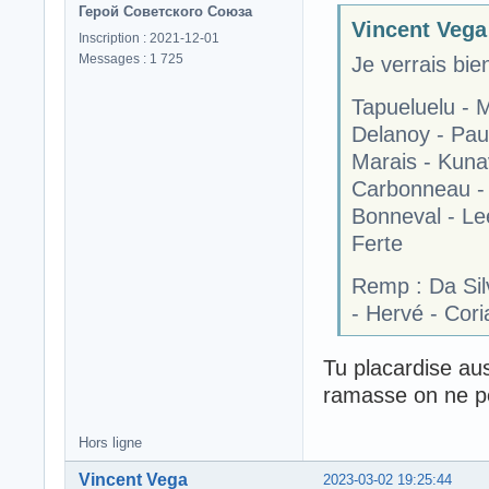
Герой Советского Союза
Vincent Vega 
Inscription : 2021-12-01
Messages : 1 725
Je verrais bie
Tapueluelu - 
Delanoy - Pau
Marais - Kuna
Carbonneau -
Bonneval - Lee
Ferte
Remp : Da Silv
- Hervé - Cori
Tu placardise au
ramasse on ne pe
Hors ligne
Vincent Vega
2023-03-02 19:25:44