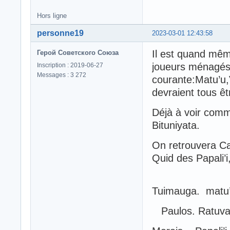
Hors ligne
personne19
2023-03-01 12:43:58
Il est quand même
Герой Советского Союза
joueurs ménagés 
Inscription : 2019-06-27
Messages : 3 272
courante:Matu’u
devraient tous êt
Déjà à voir comme
Bituniyata.
On retrouvera Ca
Quid des Papali’
Tuimauga. matu
Paulos. Ratuva