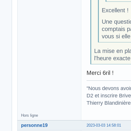
Excellent !
Une questio
comptais p
vous si ell
La mise en pla
l'heure exacte
Merci 6ril !
"Nous devons avoir
D2 et inscrire Briv
Thierry Blandinièr
Hors ligne
personne19
2023-03-03 14:58:01