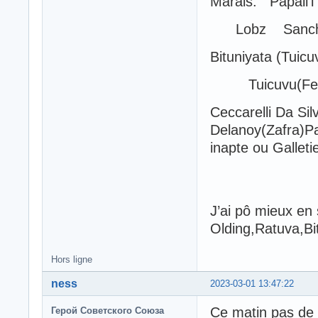
Marais. Papali’i
Lobz Sanch
Bituniyata (Tuicu
Tuicuvu(Fer
Ceccarelli Da Sil
Delanoy(Zafra)Pa
inapte ou Galleti
J’ai pô mieux en 
Olding,Ratuva,Bi
Hors ligne
ness
2023-03-01 13:47:22
Ce matin pas de 
Герой Советского Союза