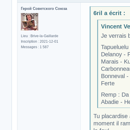
Герой Советского Союза
6ril a écrit :
Vincent Ve
Je verrais 
Lieu : Brive-la-Gaillarde
Inscription : 2021-12-01
Tapueluelu
Messages : 1 587
Delanoy - 
Marais - K
Carbonnea
Bonneval - 
Ferte
Remp : Da S
Abadie - He
Tu placardise
moment il ram