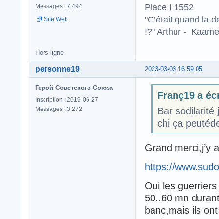
Place I 1552
Messages : 7 494
"C’était quand la d
Site Web
!?" Arthur - Kaamel
Hors ligne
personne19
2023-03-03 16:59:05
Герой Советского Союза
Franç19 a écr
Inscription : 2019-06-27
Messages : 3 272
Bar sodilarité
chi ça peutéde
Grand merci,j’y a
https://www.sudo
Oui les guerriers 
50..60 mn durant
banc,mais ils ont