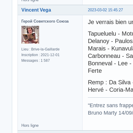
Vincent Vega
2023-03-02 15:45:27
Je verrais bien u
Герой Советского Союза
Tapueluelu - Mot
Delanoy - Paulos
Marais - Kunavul
Lieu : Brive-la-Gaillarde
Carbonneau - S
Inscription : 2021-12-01
Messages : 1 587
Bonneval - Lee - 
Ferte
Remp : Da Silva -
Hervé - Coria-Ma
"Entrez sans frapp
Bruno Marty 14/09
Hors ligne