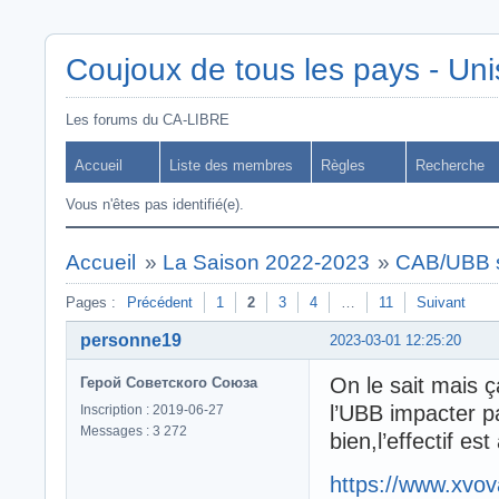
Coujoux de tous les pays - Uni
Les forums du CA-LIBRE
Accueil
Liste des membres
Règles
Recherche
Vous n'êtes pas identifié(e).
Accueil
»
La Saison 2022-2023
»
CAB/UBB s
Pages :
Précédent
1
2
3
4
…
11
Suivant
personne19
2023-03-01 12:25:20
On le sait mais ç
Герой Советского Союза
l’UBB impacter p
Inscription : 2019-06-27
Messages : 3 272
bien,l’effectif e
https://www.xvov