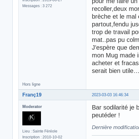
pour me faire un 
Messages : 3 272
recoller,deux mor
brèche et le mal 
partout,fendu ju
trop de travail p
mat..pas pu col
J’espère que dem
mon Mug made in 
acheter et fraca
serait bien utile
Hors ligne
Franç19
2023-03-03 16:46:34
Bar sodilarité je
Moderator
peutéder !
Dernière modificati
Lieu : Sainte Féréole
Inscription : 2010-10-02