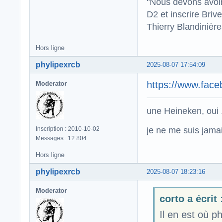
"Nous devons avoir
D2 et inscrire Briv
Thierry Blandinièr
Hors ligne
phylipexrcb
2025-08-07 17:54:09
https://www.fac
Moderator
une Heineken, oui .
je ne me suis jamais
Inscription : 2010-10-02
Messages : 12 804
Hors ligne
phylipexrcb
2025-08-07 18:23:16
Moderator
corto a écrit 
Il en est où p