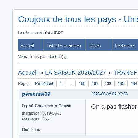
Coujoux de tous les pays - Uni
Les forums du CA-LIBRE
Accueil
Liste des membres
Règles
Recherche
Vous n'êtes pas identifié(e).
Accueil
»
LA SAISON 2026/2027
»
TRANSF
Pages :
Précédent
1
…
190
191
192
193
194
personne19
2025-08-04 09:37:06
On a pas flasher 
Герой Советского Союза
Inscription : 2019-06-27
Messages : 3 273
Hors ligne