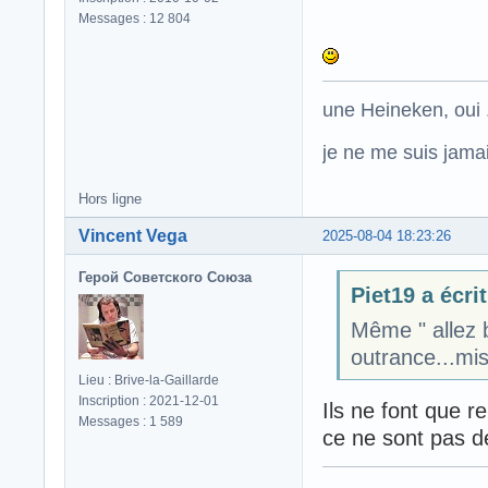
Messages : 12 804
une Heineken, oui .
je ne me suis jamais
Hors ligne
Vincent Vega
2025-08-04 18:23:26
Герой Советского Союза
Piet19 a écrit
Même " allez 
outrance...mi
Lieu : Brive-la-Gaillarde
Inscription : 2021-12-01
Ils ne font que r
Messages : 1 589
ce ne sont pas de