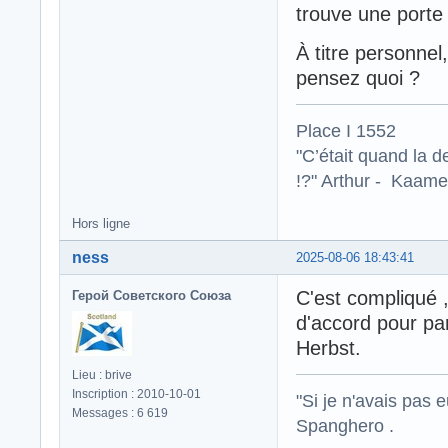
trouve une porte 
À titre personnel
pensez quoi ?
Place I 1552
"C’était quand la d
!?" Arthur - Kaamel
Hors ligne
ness
2025-08-06 18:43:41
C'est compliqué ,l
Герой Советского Союза
d'accord pour pa
Herbst.
Lieu : brive
Inscription : 2010-10-01
"Si je n'avais pas 
Messages : 6 619
Spanghero .