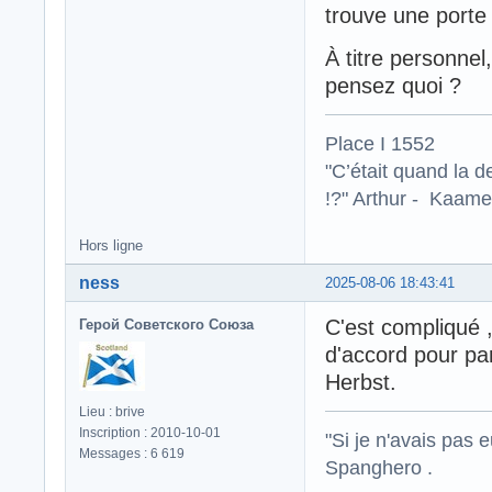
trouve une porte 
À titre personnel
pensez quoi ?
Place I 1552
"C’était quand la d
!?" Arthur - Kaamel
Hors ligne
ness
2025-08-06 18:43:41
C'est compliqué ,l
Герой Советского Союза
d'accord pour pa
Herbst.
Lieu : brive
Inscription : 2010-10-01
"Si je n'avais pas 
Messages : 6 619
Spanghero .