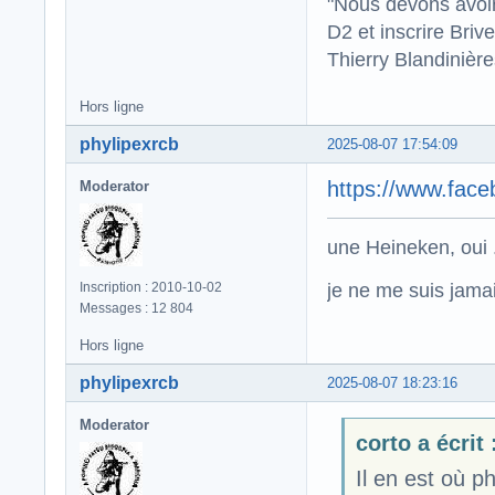
"Nous devons avoir
D2 et inscrire Briv
Thierry Blandinièr
Hors ligne
phylipexrcb
2025-08-07 17:54:09
https://www.fac
Moderator
une Heineken, oui .
je ne me suis jamais
Inscription : 2010-10-02
Messages : 12 804
Hors ligne
phylipexrcb
2025-08-07 18:23:16
Moderator
corto a écrit 
Il en est où p