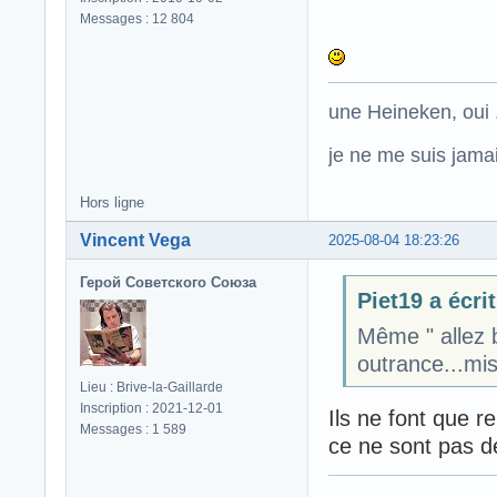
Messages : 12 804
une Heineken, oui .
je ne me suis jamais
Hors ligne
Vincent Vega
2025-08-04 18:23:26
Герой Советского Союза
Piet19 a écrit
Même " allez 
outrance...mi
Lieu : Brive-la-Gaillarde
Inscription : 2021-12-01
Ils ne font que r
Messages : 1 589
ce ne sont pas de