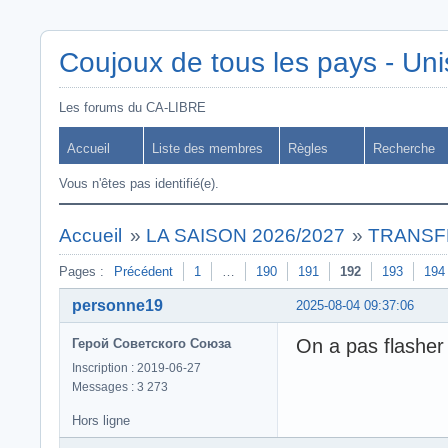
Coujoux de tous les pays - Uni
Les forums du CA-LIBRE
Accueil
Liste des membres
Règles
Recherche
Vous n'êtes pas identifié(e).
Accueil
»
LA SAISON 2026/2027
»
TRANSF
Pages :
Précédent
1
…
190
191
192
193
194
personne19
2025-08-04 09:37:06
On a pas flasher 
Герой Советского Союза
Inscription : 2019-06-27
Messages : 3 273
Hors ligne