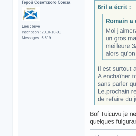
Герой Советского Союза
6ril a écrit :
Romain a é
Lieu : brive
Moi j'aimer
Inscription : 2010-10-01
un gros mat
Messages : 6 619
meilleure 3
alors qu'on 
Il est surtout a
A enchaîner t
sans parler q
Le.prochain re
de refaire du j
Bof Tuicuvu je n
quelques fulgura