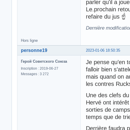
parler qu'il a j
Le.prochain retou
refaire du jus ☝️
Dernière modificatio
Hors ligne
personne19
2023-01-06 18:50:35
Je pense qu’en to
Герой Советского Союза
falloir bien s’att
Inscription : 2019-06-27
Messages : 3 272
mais quand on aur
les contres Ruck
Une des clefs du
Hervé ont intérêt
sorties de camp
temps que de trie
Derrière faudra p