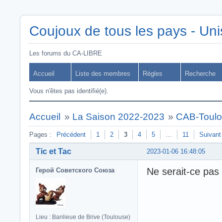
Coujoux de tous les pays - Uni
Les forums du CA-LIBRE
Accueil
Liste des membres
Règles
Recherche
Vous n'êtes pas identifié(e).
Accueil
»
La Saison 2022-2023
»
CAB-Toulo
Pages :
Précédent
1
2
3
4
5
…
11
Suivant
Tic et Tac
2023-01-06 16:48:05
Ne serait-ce pas
Герой Советского Союза
Lieu : Banlieue de Brive (Toulouse)