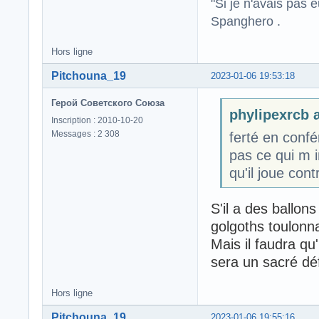
"Si je n'avais pas 
Spanghero .
Hors ligne
Pitchouna_19
2023-01-06 19:53:18
Герой Советского Союза
phylipexrcb a
Inscription : 2010-10-20
Messages : 2 308
ferté en confé
pas ce qui m i
qu'il joue con
S'il a des ballons
golgoths toulonna
Mais il faudra qu
sera un sacré déf
Hors ligne
Pitchouna_19
2023-01-06 19:55:16