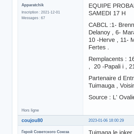
EQUIPE PROBA
Apparatchik
SAMEDI 17 H
Inscription : 2021-12-01
Messages : 67
CABCL :1- Brenna
Delanoy , 6- Mara
10 -Herve , 11- M
Fertes .
Remplacents : 16 
, 20 -Papali i , 2
Partenaire d Ent
Tuimauga , Voisi
Source : L' Ovali
Hors ligne
coujou80
2023-01-06 18:00:29
Tuimaga le joker 
Герой Советского Союза