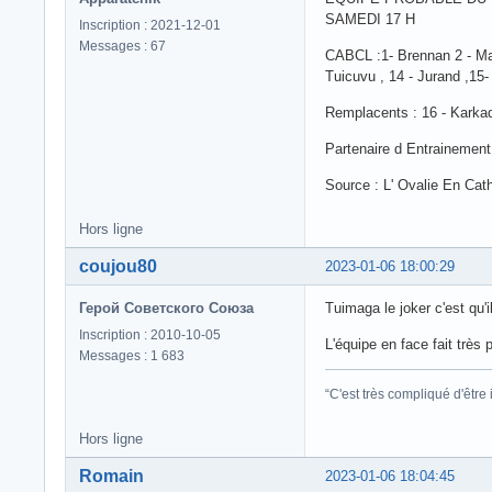
SAMEDI 17 H
Inscription : 2021-12-01
Messages : 67
CABCL :1- Brennan 2 - Matu
Tuicuvu , 14 - Jurand ,15-
Remplacents : 16 - Karkadze
Partenaire d Entrainement
Source : L' Ovalie En Cath
Hors ligne
coujou80
2023-01-06 18:00:29
Герой Советского Союза
Tuimaga le joker c'est qu'
Inscription : 2010-10-05
L'équipe en face fait très 
Messages : 1 683
“C'est très compliqué d'êtr
Hors ligne
Romain
2023-01-06 18:04:45