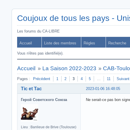
Coujoux de tous les pays - Uni
Les forums du CA-LIBRE
Accueil
Liste des membres
Règles
Recherche
Vous n'êtes pas identifié(e).
Accueil
»
La Saison 2022-2023
»
CAB-Toulo
Pages :
Précédent
1
2
3
4
5
…
11
Suivant
Tic et Tac
2023-01-06 16:48:05
Герой Советского Союза
Ne serait-ce pas bon sign
Lieu : Banlieue de Brive (Toulouse)