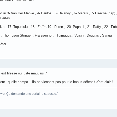
'u 3- Van Der Merwe , 4- Paulos , 5- Delanoy , 6- Marais , 7- Hireche (cap) , 
 Fertes .
 , 17- Tapuelulu , 18 - Zaffra 19 - Rixen , 20 -Papali i , 21 -Raffy , 22 - Fabi
 : Thompson Stringer , Fraissennon, Tuimauga , Voisin , Douglas , Sanga
éter.
il est blessé ou juste mauvais ?
peur.. quelle compo... Ils ne viennent pas pour le bonus défensif c'est clair !
e ivre. Ça demande une certaine sagesse.”