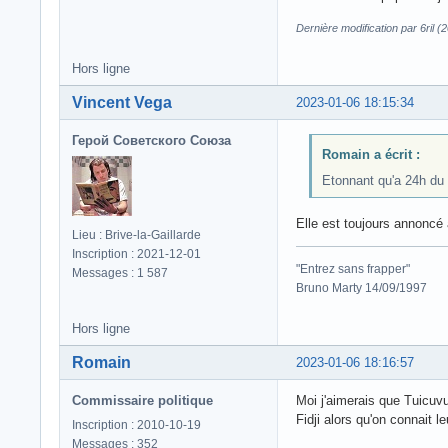
Dernière modification par 6ril 
Hors ligne
Vincent Vega
2023-01-06 18:15:34
Герой Советского Союза
Romain a écrit :
Etonnant qu'a 24h du 
Elle est toujours annoncé à
Lieu : Brive-la-Gaillarde
Inscription : 2021-12-01
"Entrez sans frapper"
Messages : 1 587
Bruno Marty 14/09/1997
Hors ligne
Romain
2023-01-06 18:16:57
Commissaire politique
Moi j'aimerais que Tuicuvu
Fidji alors qu'on connait le
Inscription : 2010-10-19
Messages : 352