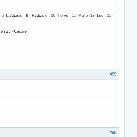
8- E.Abadie , 9 - P.Abadie , 10 -Herve , 11- Muller 12- Lee , 13-
en 23 - Cecarelli.
#55
#56