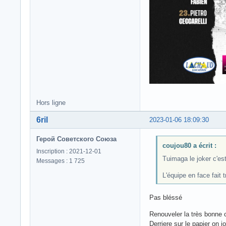
Hors ligne
6ril
2023-01-06 18:09:30
Герой Советского Союза
coujou80 a écrit :
Inscription : 2021-12-01
Tuimaga le joker c'est
Messages : 1 725
L'équipe en face fait 
Pas bléssé
Renouveler la très bonne 
Derriere sur le papier on 