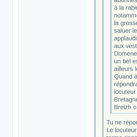
à la rab
notammen
la gross
saluer l
applaudi
aux vest
Domenech
un bel e
ailleurs
Quand à 
répondra
locuteur
Bretagn
Breizh o
Tu ne répo
Le locuteur