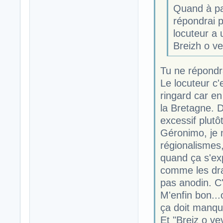
Quand à par
répondrai p
locuteur a
Breizh o v
Tu ne répond
Le locuteur c'
ringard car en 
la Bretagne. D
excessif plut
Géronimo, je 
régionalismes,
quand ça s'ex
comme les dra
pas anodin. C
M'enfin bon..
ça doit manqu
Et "Breiz o ve