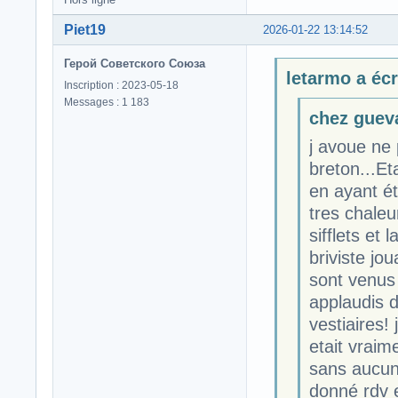
Piet19
2026-01-22 13:14:52
Герой Советского Союза
letarmo a écri
Inscription : 2023-05-18
Messages : 1 183
chez gueva
j avoue ne
breton...Et
en ayant ét
tres chaleu
sifflets et
briviste jo
sont venus 
applaudis d
vestiaires
etait vraim
sans aucune
donné rdv e