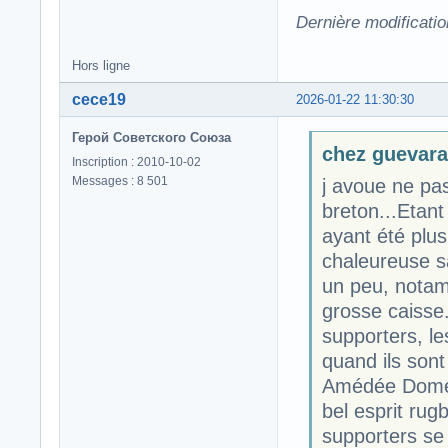
Dernière modificatio
Hors ligne
cece19
2026-01-22 11:30:30
Герой Советского Союза
chez guevara 
Inscription : 2010-10-02
Messages : 8 501
j avoue ne pa
breton...Etan
ayant été plus
chaleureuse sa
un peu, notamm
grosse caisse.
supporters, le
quand ils sont
Amédée Domene
bel esprit rug
supporters se 