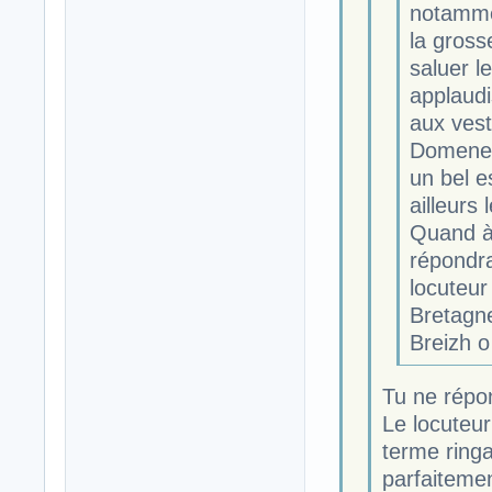
notammen
la gross
saluer l
applaudi
aux vest
Domenech
un bel e
ailleurs
Quand à 
répondra
locuteur
Bretagn
Breizh o
Tu ne répo
Le locuteur
terme ringar
parfaitemen