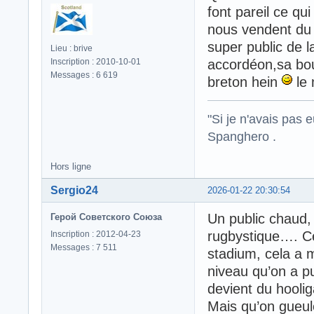
font pareil ce qu
nous vendent du 
super public de l
Lieu : brive
Inscription : 2010-10-01
accordéon,sa bou
Messages : 6 619
breton hein
le 
"Si je n'avais pas 
Spanghero .
Hors ligne
Sergio24
2026-01-22 20:30:54
Un public chaud, 
Герой Советского Союза
rugbystique…. Ce
Inscription : 2012-04-23
Messages : 7 511
stadium, cela a 
niveau qu’on a p
devient du hooli
Mais qu’on gueule