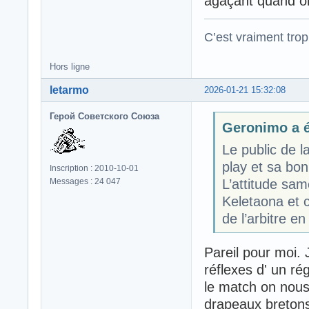
agaçant quand on
C’est vraiment trop
Hors ligne
letarmo
2026-01-21 15:32:08
Герой Советского Союза
Geronimo a éc
Le public de l
play et sa bo
Inscription : 2010-10-01
L’attitude sam
Messages : 24 047
Keletaona et c
de l’arbitre en
Pareil pour moi. J
réflexes d' un ré
le match on nous 
drapeaux bretons