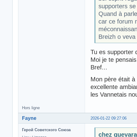
supporters se 
Quand à parler
car ce forum n
méconnaissanc
Breizh o veva
Tu es supporter
Moi je te pensai
Bref...
Mon père était à 
excellente ambia
les Vannetais no
Hors ligne
Fayne
2026-01-22 09:27:06
Герой Советского Союза
chez guevara 