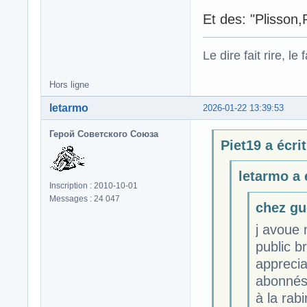
Et des: "Plisson,Pl
Le dire fait rire, le f
Hors ligne
letarmo
2026-01-22 13:39:53
Герой Советского Союза
Piet19 a écrit
letarmo a é
Inscription : 2010-10-01
Messages : 24 047
chez gue
j avoue
public b
apprecia
abonnés,
à la rab