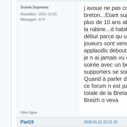
j avoue ne pas c
Soviet Supreme
breton...Etant s
Inscription : 2021-12-01
Messages : 674
plus de 10 ans a
la rabine...d hab
début parce qu un
joueurs sont venu
applaudis debout,
je n ai jamais v
soirée avec un be
supporters se son
Quand à parler d'
ce forum n est p
totale de la Bret
Breizh o veva
Hors ligne
Piet19
2026-01-21 22:21:23