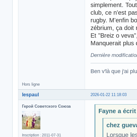
simplement. Tout
club, ce n'est p
rugby. M'enfin b
zébrium, ça doit
Et "Breiz o veva"
Manquerait plus 
Dernière modificati
Ben v'là que j'ai plu
Hors ligne
lespaul
2026-01-22 11:18:03
Герой Советского Союза
Fayne a écrit
chez gueva
Lorsque les
Inscription : 2011-07-31