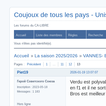
Coujoux de tous les pays - Uni
Les forums du CA-LIBRE
Accueil
Liste des membres
Règles
Recherche
Vous n'êtes pas identifié(e).
Accueil
»
La saison 2025/2026
»
VANNES- 
Pages :
Précédent
1
…
11
12
13
Piet19
2026-01-19 13:07:07
Verdu est polyva
Герой Советского Союза
en f1 et il ne sor
Inscription : 2023-05-18
Messages : 1 183
Bros est meilleur
Hors ligne