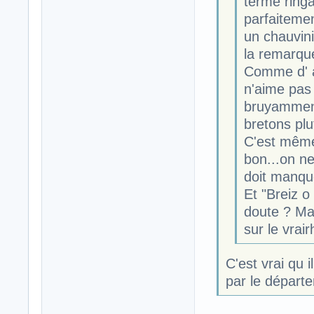
terme ringar
parfaitemen
un chauvin
la remarque
Comme d' a
n'aime pas
bruyamment
bretons plu
C'est même
bon...on ne
doit manqu
Et "Breiz o
doute ? Man
sur le vra
C'est vrai qu i
par le départ