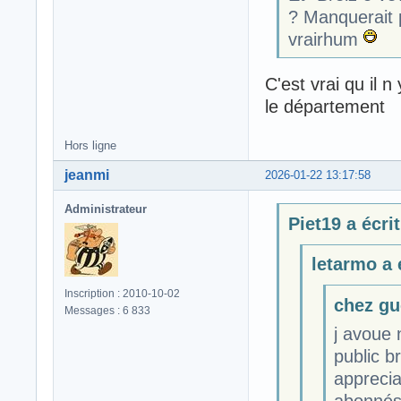
? Manquerait p
vrairhum
C'est vrai qu il n
le département
Hors ligne
jeanmi
2026-01-22 13:17:58
Administrateur
Piet19 a écrit
letarmo a é
Inscription : 2010-10-02
chez gue
Messages : 6 833
j avoue
public b
apprecia
abonnés,