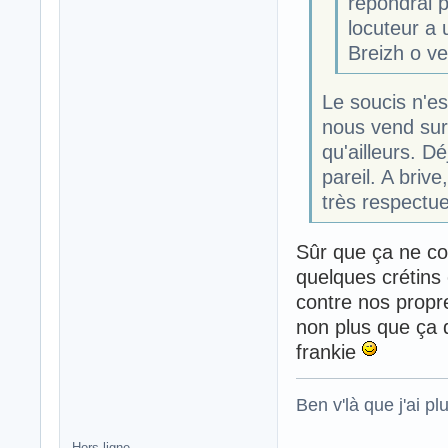
répondrai p
locuteur a
Breizh o v
Le soucis n'es
nous vend sur 
qu'ailleurs. D
pareil. A briv
très respectu
Sûr que ça ne co
quelques crétins
contre nos propre
non plus que ça 
frankie
Ben v'là que j'ai plu
Hors ligne