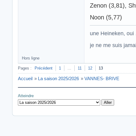
Zenon (3,81), Shv
Noon (5,77)
une Heineken, oui .
je ne me suis jamais
Hors ligne
Pages :
Précédent
1
…
11
12
13
Accueil
»
La saison 2025/2026
»
VANNES- BRIVE
Atteindre