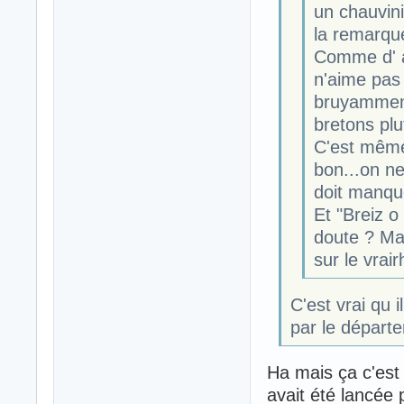
un chauvin
la remarque
Comme d' a
n'aime pas
bruyamment
bretons plu
C'est même
bon...on ne
doit manqu
Et "Breiz o
doute ? Man
sur le vra
C'est vrai qu i
par le départ
Ha mais ça c'est 
avait été lancée