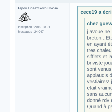
Герой Советского Союза
cece19 a écri
chez gueva
Inscription : 2010-10-01
j avoue ne
Messages : 24 047
breton...Et
en ayant ét
tres chaleu
sifflets et
briviste jo
sont venus 
applaudis d
vestiaires
etait vraim
sans aucune
donné rdv e
Quand à par