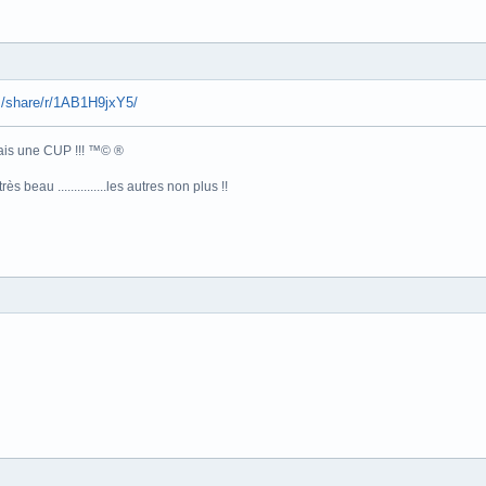
m/share/r/1AB1H9jxY5/
.mais une CUP !!! ™© ®
s beau ...............les autres non plus !!