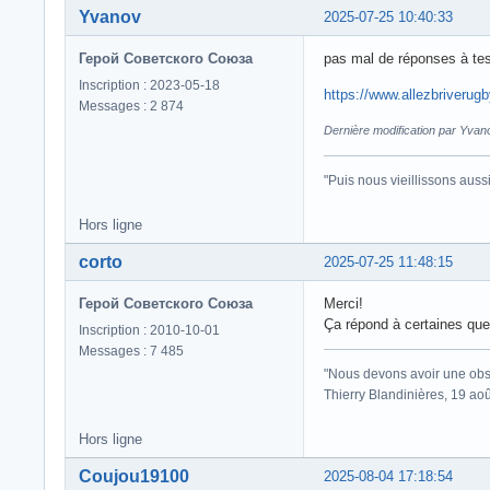
Yvanov
2025-07-25 10:40:33
Герой Советского Союза
pas mal de réponses à tes
Inscription : 2023-05-18
https://www.allezbriverug
Messages : 2 874
Dernière modification par Yvan
"Puis nous vieillissons auss
Hors ligne
corto
2025-07-25 11:48:15
Герой Советского Союза
Merci!
Ça répond à certaines ques
Inscription : 2010-10-01
Messages : 7 485
"Nous devons avoir une obse
Thierry Blandinières, 19 ao
Hors ligne
Coujou19100
2025-08-04 17:18:54