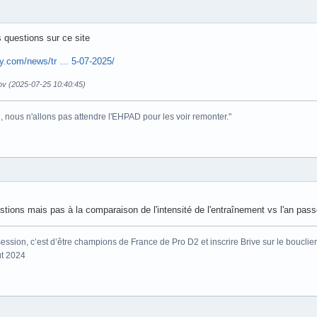
 questions sur ce site
by.com/news/tr … 5-07-2025/
ov (2025-07-25 10:40:45)
i, nous n'allons pas attendre l'EHPAD pour les voir remonter."
tions mais pas à la comparaison de l'intensité de l'entraînement vs l'an pass
ssion, c’est d’être champions de France de Pro D2 et inscrire Brive sur le bouclier
ût 2024