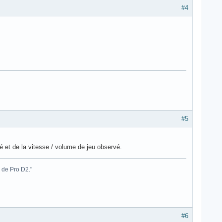
#4
#5
é et de la vitesse / volume de jeu observé.
 de Pro D2."
#6