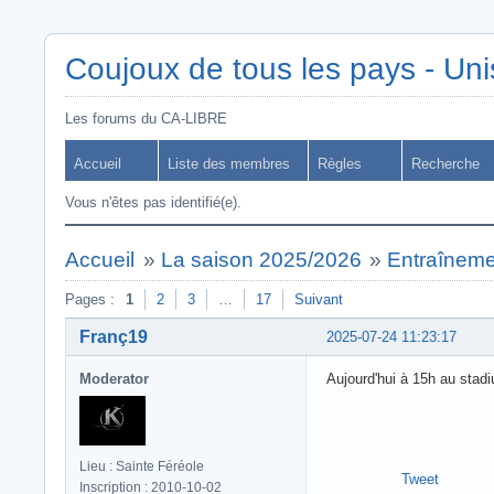
Coujoux de tous les pays - Uni
Les forums du CA-LIBRE
Accueil
Liste des membres
Règles
Recherche
Vous n'êtes pas identifié(e).
Accueil
»
La saison 2025/2026
»
Entraîneme
Pages :
1
2
3
…
17
Suivant
Franç19
2025-07-24 11:23:17
Moderator
Aujourd'hui à 15h au stadi
Lieu : Sainte Féréole
Tweet
Inscription : 2010-10-02