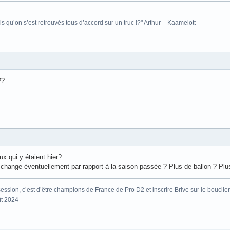
is qu’on s’est retrouvés tous d’accord sur un truc !?" Arthur - Kaamelott
??
x qui y étaient hier?
hange éventuellement par rapport à la saison passée ? Plus de ballon ? Plus
ssion, c’est d’être champions de France de Pro D2 et inscrire Brive sur le bouclier
ût 2024