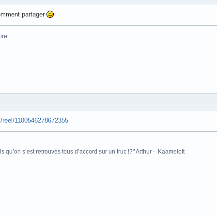
comment partager
aire.
m/reel/1100546278672355
is qu’on s’est retrouvés tous d’accord sur un truc !?" Arthur - Kaamelott