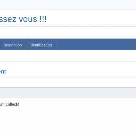
ssez vous !!!
Inscription
Identification
nt
um collectif