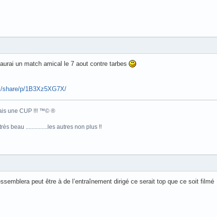
y aurai un match amical le 7 aout contre tarbes
m/share/p/1B3Xz5XG7X/
.mais une CUP !!! ™© ®
s beau ...............les autres non plus !!
semblera peut être à de l’entraînement dirigé ce serait top que ce soit filmé