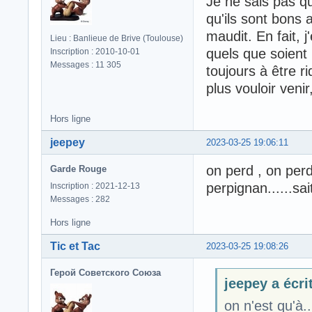
Je ne sais pas qu
qu'ils sont bons a
maudit. En fait, 
Lieu : Banlieue de Brive (Toulouse)
quels que soient 
Inscription : 2010-10-01
Messages : 11 305
toujours à être r
plus vouloir veni
Hors ligne
jeepey
2023-03-25 19:06:11
on perd , on perd
Garde Rouge
perpignan......sa
Inscription : 2021-12-13
Messages : 282
Hors ligne
Tic et Tac
2023-03-25 19:08:26
Герой Советского Союза
jeepey a écrit
on n'est qu'à.