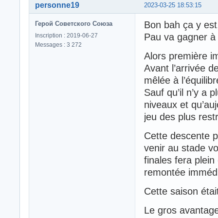
personne19
2023-03-25 18:53:15
Bon bah ça y est,c
Герой Советского Союза
Pau va gagner à 
Inscription : 2019-06-27
Messages : 3 272
Alors première i
Avant l’arrivée d
mêlée à l’équilib
Sauf qu’il n’y a p
niveaux et qu’auj
jeu des plus rest
Cette descente pe
venir au stade vo
finales fera plei
remontée immédi
Cette saison étai
Le gros avantage 