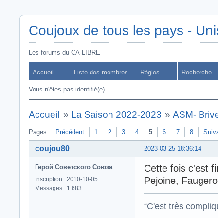
Coujoux de tous les pays - Uni
Les forums du CA-LIBRE
Accueil
Liste des membres
Règles
Recherche
Vous n'êtes pas identifié(e).
Accueil
»
La Saison 2022-2023
»
ASM- Briv
Pages :
Précédent
1
2
3
4
5
6
7
8
Suiv
coujou80
2023-03-25 18:36:14
Cette fois c'est 
Герой Советского Союза
Pejoine, Faugeron
Inscription : 2010-10-05
Messages : 1 683
“C'est très compli