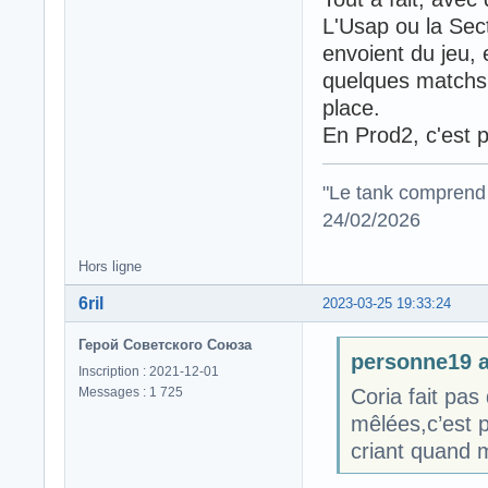
L'Usap ou la Sect
envoient du jeu, e
quelques matchs 
place.
En Prod2, c'est p
"Le tank comprend 
24/02/2026
Hors ligne
6ril
2023-03-25 19:33:24
Герой Советского Союза
personne19 a 
Inscription : 2021-12-01
Messages : 1 725
Coria fait pas 
mêlées,c’est p
criant quand