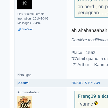
on perd , on p
perpignan.....
Lieu : Sainte Féréole
Inscription : 2010-10-02
Messages : 7 494
Site Web
ah ahahahaahah c
Dernière modificati
Place I 1552
"C’était quand la d
!?" Arthur - Kaamel
Hors ligne
jeanmi
2023-03-25 19:12:49
Administrateur
Franç19 a écr
' vanne