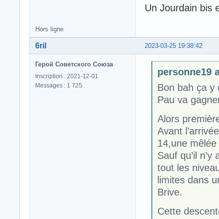
Un Jourdain bis e
Hors ligne
6ril
2023-03-25 19:38:42
Герой Советского Союза
personne19 a 
Inscription : 2021-12-01
Messages : 1 725
Bon bah ça y es
Pau va gagner
Alors premièr
Avant l’arrivé
14,une mêlée à
Sauf qu’il n’y
tout les nivea
limites dans u
Brive.
Cette descente