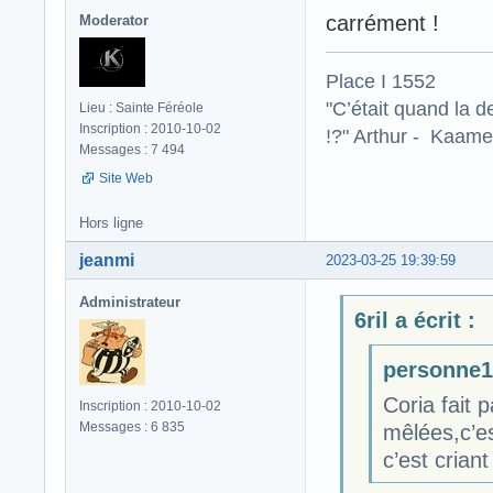
carrément !
Moderator
Place I 1552
"C’était quand la d
Lieu : Sainte Féréole
Inscription : 2010-10-02
!?" Arthur - Kaamel
Messages : 7 494
Site Web
Hors ligne
jeanmi
2023-03-25 19:39:59
Administrateur
6ril a écrit :
personne19
Coria fait p
Inscription : 2010-10-02
Messages : 6 835
mêlées,c’es
c’est cria