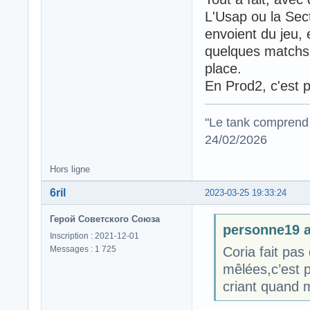
L'Usap ou la Sect
envoient du jeu, e
quelques matchs 
place.
En Prod2, c'est p
"Le tank comprend 
24/02/2026
Hors ligne
6ril
2023-03-25 19:33:24
Герой Советского Союза
personne19 a 
Inscription : 2021-12-01
Messages : 1 725
Coria fait pas 
mêlées,c’est p
criant quand