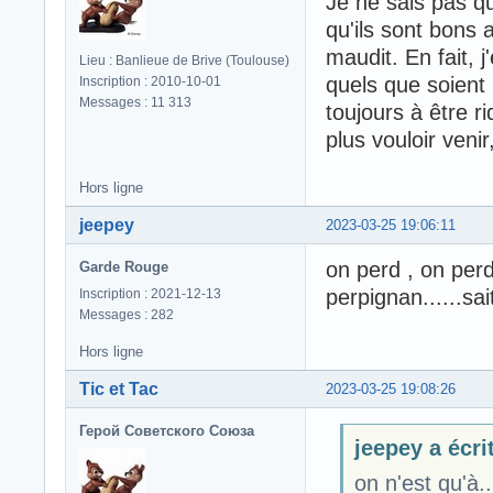
Je ne sais pas qu
qu'ils sont bons a
maudit. En fait, 
Lieu : Banlieue de Brive (Toulouse)
quels que soient 
Inscription : 2010-10-01
Messages : 11 313
toujours à être r
plus vouloir veni
Hors ligne
jeepey
2023-03-25 19:06:11
on perd , on perd
Garde Rouge
perpignan......sa
Inscription : 2021-12-13
Messages : 282
Hors ligne
Tic et Tac
2023-03-25 19:08:26
Герой Советского Союза
jeepey a écrit
on n'est qu'à.