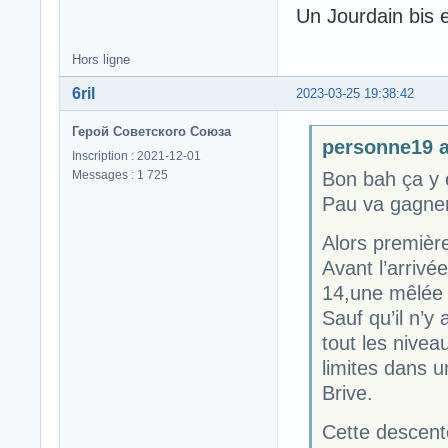
Un Jourdain bis e
Hors ligne
6ril
2023-03-25 19:38:42
Герой Советского Союза
personne19 a 
Inscription : 2021-12-01
Messages : 1 725
Bon bah ça y es
Pau va gagner
Alors premièr
Avant l’arrivé
14,une mêlée à
Sauf qu’il n’y
tout les nivea
limites dans u
Brive.
Cette descente