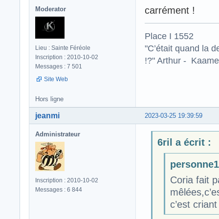
carrément !
Moderator
Place I 1552
"C’était quand la d
Lieu : Sainte Féréole
Inscription : 2010-10-02
!?" Arthur - Kaamel
Messages : 7 501
Site Web
Hors ligne
jeanmi
2023-03-25 19:39:59
Administrateur
6ril a écrit :
personne19
Coria fait p
Inscription : 2010-10-02
Messages : 6 844
mêlées,c’es
c’est cria