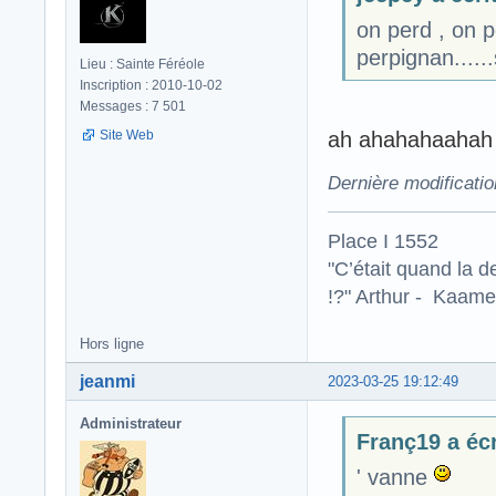
on perd , on p
perpignan.....
Lieu : Sainte Féréole
Inscription : 2010-10-02
Messages : 7 501
Site Web
ah ahahahaahah c
Dernière modificati
Place I 1552
"C’était quand la d
!?" Arthur - Kaamel
Hors ligne
jeanmi
2023-03-25 19:12:49
Administrateur
Franç19 a écr
' vanne