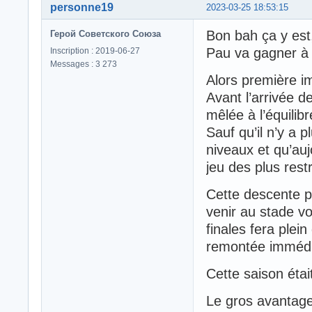
personne19
2023-03-25 18:53:15
Bon bah ça y est,c
Герой Советского Союза
Pau va gagner à 
Inscription : 2019-06-27
Messages : 3 273
Alors première i
Avant l’arrivée d
mêlée à l’équilib
Sauf qu’il n’y a p
niveaux et qu’auj
jeu des plus rest
Cette descente pe
venir au stade vo
finales fera plei
remontée immédi
Cette saison étai
Le gros avantage 