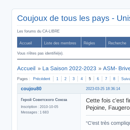
Coujoux de tous les pays - Uni
Les forums du CA-LIBRE
Accueil
Liste des membres
Règles
Recherche
Vous n'êtes pas identifié(e).
Accueil
»
La Saison 2022-2023
»
ASM- Briv
Pages :
Précédent
1
2
3
4
5
6
7
8
Suiv
coujou80
2023-03-25 18:36:14
Cette fois c'est 
Герой Советского Союза
Pejoine, Faugeron
Inscription : 2010-10-05
Messages : 1 683
“C'est très compli