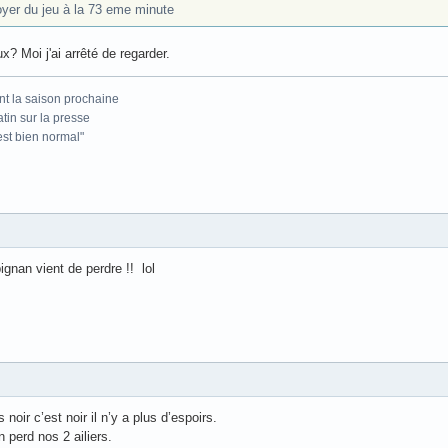
er du jeu à la 73 eme minute
 Moi j'ai arrêté de regarder.
nt la saison prochaine
atin sur la presse
'est bien normal"
ignan vient de perdre !! lol
noir c’est noir il n’y a plus d’espoirs.
 perd nos 2 ailiers.