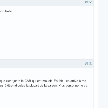
#112
tion fœtal.
#113
 que c'est juste le CAB qui est maudit. En fait, j'en arrive à me
urs à être ridicules la plupart de la saison. Plus personne ne va