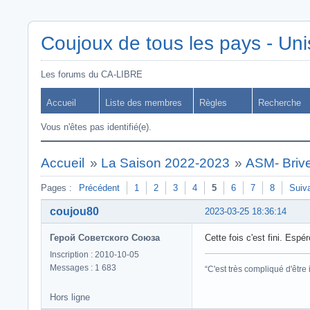
Coujoux de tous les pays - Uni
Les forums du CA-LIBRE
Accueil
Liste des membres
Règles
Recherche
Vous n'êtes pas identifié(e).
Accueil
»
La Saison 2022-2023
»
ASM- Briv
Pages :
Précédent
1
2
3
4
5
6
7
8
Suiv
coujou80
2023-03-25 18:36:14
Герой Советского Союза
Cette fois c'est fini. Esp
Inscription : 2010-10-05
Messages : 1 683
“C'est très compliqué d'êtr
Hors ligne