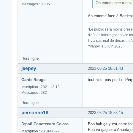
On commence à envoy
Messages : 8 505
Ah comme face à Bordeaux?
"Le public sera moins prése
d'où les interrogations ce m
Il y a pas mal de déçus et c
Yvanov le 6 juin 2025
Hors ligne
jeepey
2023-03-25 18:51:43
Garde Rouge
tout n'est pas perdu...Perp
Inscription : 2021-12-13
Messages : 282
Hors ligne
personne19
2023-03-25 18:53:15
Герой Советского Союза
Bon bah ça y est,cette fois 
Pau va gagner à Anoeta,on
Inscription : 2019-06-27