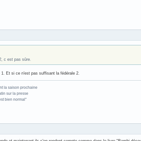
2, c est pas sûre.
le 1. Et si ce n'est pas suffisant la fédérale 2.
nt la saison prochaine
atin sur la presse
'est bien normal"
monde et maintenant ils s'en rendent compte comme dans le livre "Bambi découv