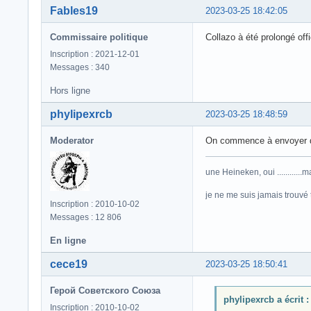
Fables19
2023-03-25 18:42:05
Commissaire politique
Collazo à été prolongé off
Inscription : 2021-12-01
Messages : 340
Hors ligne
phylipexrcb
2023-03-25 18:48:59
Moderator
On commence à envoyer d
une Heineken, oui ...........
je ne me suis jamais trouvé trè
Inscription : 2010-10-02
Messages : 12 806
En ligne
cece19
2023-03-25 18:50:41
Герой Советского Союза
phylipexrcb a écrit :
Inscription : 2010-10-02