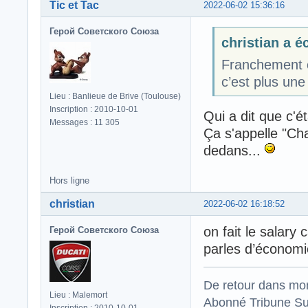
Tic et Tac
2022-06-02 15:36:16
Герой Советского Союза
christian a éc
Franchement c’
c’est plus une
Lieu : Banlieue de Brive (Toulouse)
Inscription : 2010-10-01
Qui a dit que c'é
Messages : 11 305
Ça s'appelle "Ch
dedans...
Hors ligne
christian
2022-06-02 16:18:52
on fait le salary
Герой Советского Союза
parles d’économie
De retour dans mo
Lieu : Malemort
Abonné Tribune Su
Inscription : 2010-10-01