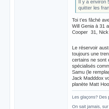
Il y a enviro
quitter les fr
Toi t'es fâché av
Will Genia à 31 
Cooper 31, Nick 
Le réservoir aust
toujours une tren
certains ne son
spécialisés com
Samu (le remplaç
Jack Madddox voi
planète Matt Ho
Les glaçons? Des p
On sait jamais, su