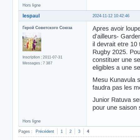
Hors ligne
lespaul
2024-11-12 10:42:46
Apres avoir loup
Герой Советского Союза
d'ailleurs- Gard
il devrait etre 10
Rugby 2025. Pour
Inscription : 2011-07-31
constituer une s
Messages : 7 387
eligibles a une se
Mesu Kunavula se
faudra pas les m
Junior Ratuva se
pour une saison 
Hors ligne
Pages :
Précédent
1
2
3
4