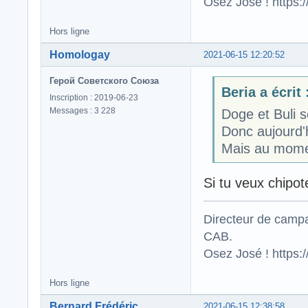
Osez José ! https
Hors ligne
Homologay
2021-06-15 12:20:52
Герой Советского Союза
Beria a écrit 
Inscription : 2019-06-23
Messages : 3 228
Doge et Buli s
Donc aujourd'hu
Mais au moment
Si tu veux chipot
Directeur de campa
CAB.
Osez José ! https
Hors ligne
Bernard Frédéric
2021-06-15 12:38:58