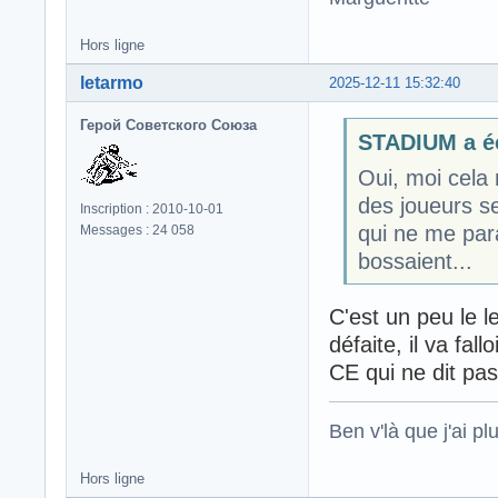
Hors ligne
letarmo
2025-12-11 15:32:40
Герой Советского Союза
STADIUM a éc
Oui, moi cela 
des joueurs se
Inscription : 2010-10-01
qui ne me para
Messages : 24 058
bossaient...
C'est un peu le l
défaite, il va fall
CE qui ne dit pas
Ben v'là que j'ai plu
Hors ligne