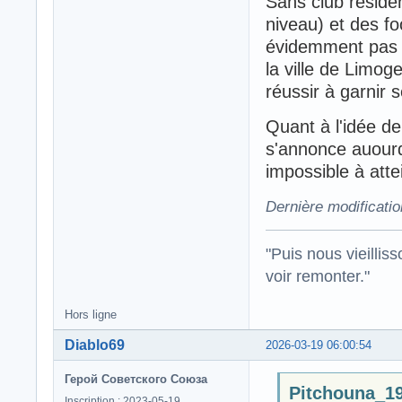
Sans club réside
niveau) et des fo
évidemment pas de
la ville de Limog
réussir à garnir 
Quant à l'idée de
s'annonce auourd
impossible à atte
Dernière modificati
"Puis nous vieillis
voir remonter."
Hors ligne
Diablo69
2026-03-19 06:00:54
Герой Советского Союза
Pitchouna_19 
Inscription : 2023-05-19