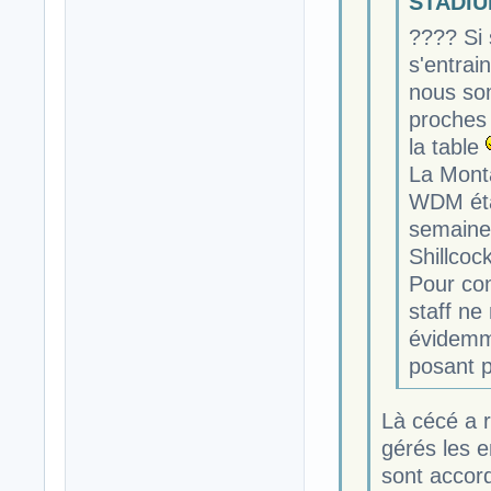
STADIUM
???? Si 
s'entrain
nous so
proches 
la table
La Monta
WDM éta
semaine,
Shillcoc
Pour con
staff ne
évidemm
posant p
Là cécé a r
gérés les e
sont accord