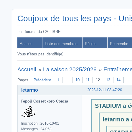
Coujoux de tous les pays - Uni
Les forums du CA-LIBRE
Accueil
Liste des membres
Règles
Recherche
Vous n'êtes pas identifié(e).
Accueil
»
La saison 2025/2026
»
Entraîneme
Pages :
Précédent
1
…
10
11
12
13
14
…
letarmo
2025-12-11 08:47:26
Герой Советского Союза
STADIUM a éc
letarmo a é
Inscription : 2010-10-01
Messages : 24 058