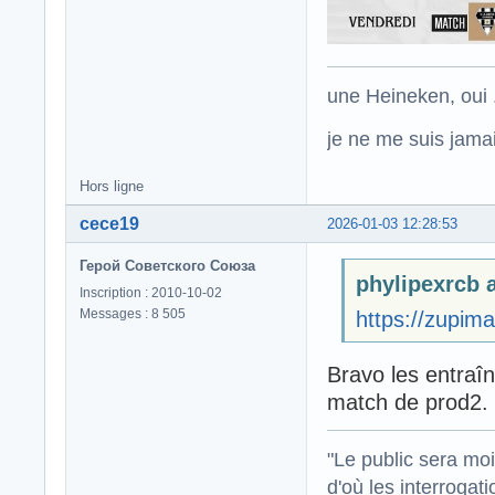
une Heineken, oui .
je ne me suis jamais
Hors ligne
cece19
2026-01-03 12:28:53
Герой Советского Союза
phylipexrcb a
Inscription : 2010-10-02
Messages : 8 505
https://zupim
Bravo les entraî
match de prod2.
"Le public sera mo
d'où les interrogat