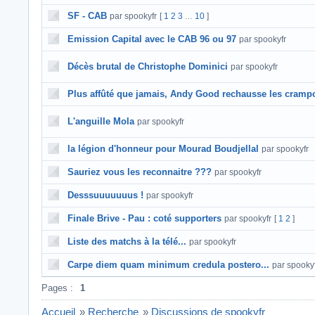
SF - CAB
par spookyfr
[
1
2
3
10
]
…
Emission Capital avec le CAB 96 ou 97
par spookyfr
Décès brutal de Christophe Dominici
par spookyfr
Plus affûté que jamais, Andy Good rechausse les cramp
L'anguille Mola
par spookyfr
la légion d'honneur pour Mourad Boudjellal
par spookyfr
Sauriez vous les reconnaitre ???
par spookyfr
Desssuuuuuuus !
par spookyfr
Finale Brive - Pau : coté supporters
par spookyfr
[
1
2
]
Liste des matchs à la télé...
par spookyfr
Carpe diem quam minimum credula postero...
par spooky
Pages :
1
Accueil
»
Recherche
»
Discussions de spookyfr