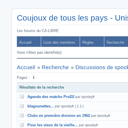
Coujoux de tous les pays - Uni
Les forums du CA-LIBRE
Accueil
Liste des membres
Règles
Recherche
Vous n'êtes pas identifié(e).
Accueil
»
Recherche
»
Discussions de spook
Pages :
1
Résultats de la recherche
Agenda des matchs ProD2
par spookyfr
blagounettes...
par spookyfr
[
1
2
]
Clubs en première division en 1962
par spookyfr
Pour les vieux de la vieille...
par spookyfr