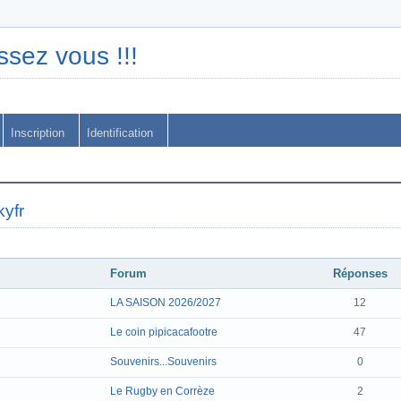
ssez vous !!!
Inscription
Identification
yfr
Forum
Réponses
LA SAISON 2026/2027
12
Le coin pipicacafootre
47
Souvenirs...Souvenirs
0
Le Rugby en Corrèze
2