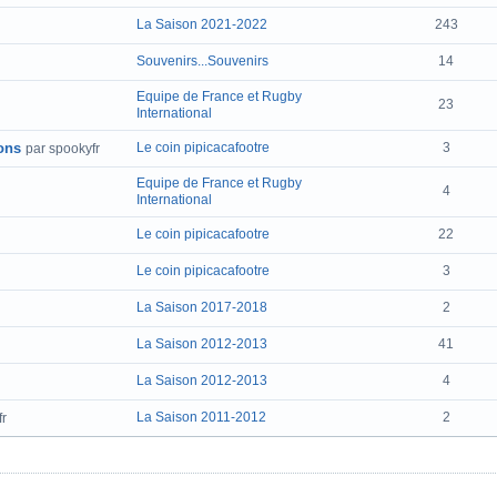
La Saison 2021-2022
243
Souvenirs...Souvenirs
14
Equipe de France et Rugby
23
International
ons
Le coin pipicacafootre
3
par spookyfr
Equipe de France et Rugby
4
International
Le coin pipicacafootre
22
Le coin pipicacafootre
3
La Saison 2017-2018
2
La Saison 2012-2013
41
La Saison 2012-2013
4
La Saison 2011-2012
2
fr