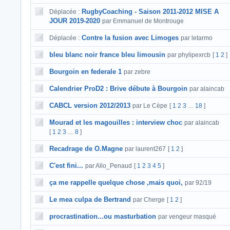
RugbyCoaching - Saison 2011-2012 MISE A
Déplacée :
JOUR 2019-2020
par Emmanuel de Montrouge
Contre la fusion avec Limoges
Déplacée :
par letarmo
bleu blanc noir france bleu limousin
par phylipexrcb
[
1
2
]
Bourgoin en federale 1
par zebre
Calendrier ProD2 : Brive débute à Bourgoin
par alaincab
CABCL version 2012/2013
par Le Cèpe
[
1
2
3
18
]
…
Mourad et les magouilles : interview choc
par alaincab
[
1
2
3
8
]
…
Recadrage de O.Magne
par laurent267
[
1
2
]
C'est fini...
par Allo_Penaud
[
1
2
3
4
5
]
ça me rappelle quelque chose ,mais quoi,
par 92/19
Le mea culpa de Bertrand
par Cherge
[
1
2
]
procrastination...ou masturbation
par vengeur masqué