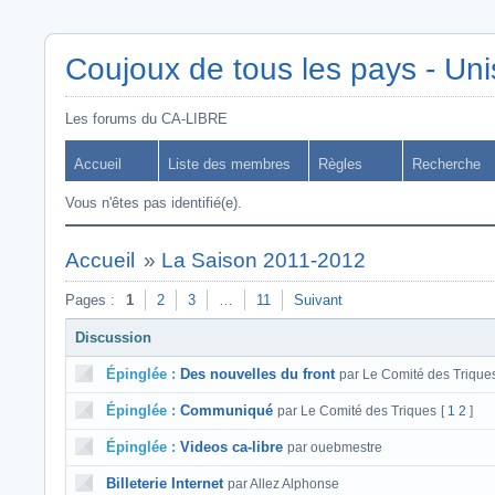
Coujoux de tous les pays - Uni
Les forums du CA-LIBRE
Accueil
Liste des membres
Règles
Recherche
Vous n'êtes pas identifié(e).
Accueil
»
La Saison 2011-2012
Pages :
1
2
3
…
11
Suivant
Discussion
Épinglée :
Des nouvelles du front
par Le Comité des Trique
Épinglée :
Communiqué
par Le Comité des Triques
[
1
2
]
Épinglée :
Videos ca-libre
par ouebmestre
Billeterie Internet
par Allez Alphonse