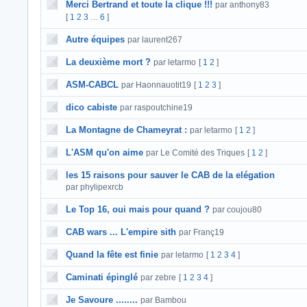
Merci Bertrand et toute la clique !!!
par anthony83
[
1
2
3
6
]
…
Autre équipes
par laurent267
La deuxième mort ?
par letarmo
[
1
2
]
ASM-CABCL
par Haonnauotit19
[
1
2
3
]
dico cabiste
par raspoutchine19
La Montagne de Chameyrat :
par letarmo
[
1
2
]
L'ASM qu'on aime
par Le Comité des Triques
[
1
2
]
les 15 raisons pour sauver le CAB de la elégation
par phylipexrcb
Le Top 16, oui mais pour quand ?
par coujou80
CAB wars ... L'empire sith
par Franç19
Quand la fête est finie
par letarmo
[
1
2
3
4
]
Caminati épinglé
par zebre
[
1
2
3
4
]
Je Savoure ........
par Bambou