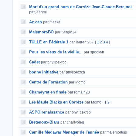
Mort d'un grand nom de Corrèze Jean-Claude Berejnoi
par jeanmi
Ac.cab
par maska
Malemort-BO
par Sergio24
TULLE en Fédérale 1
par laurent267
[
1
2
3
4
]
Pour les vieux de la vieille...
par spookyfr
Cadet
par phylipexrcb
bonne initiative
par phylipexrcb
Centre de Formation
par Momo
Chameyrat en finale
par romain23
Les Maule Blacks en Corrèze
par Momo
[
1
2
]
ASPO renaissance
par phylipexrcb
Bretenoux-Biars
par charlyoleg
Camille Medawar Manager de l'année
par malemortois