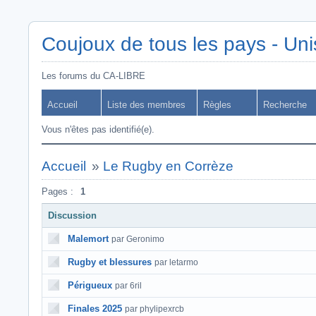
Coujoux de tous les pays - Uni
Les forums du CA-LIBRE
Accueil
Liste des membres
Règles
Recherche
Vous n'êtes pas identifié(e).
Accueil
»
Le Rugby en Corrèze
Pages :
1
Discussion
Malemort
par Geronimo
Rugby et blessures
par letarmo
Périgueux
par 6ril
Finales 2025
par phylipexrcb