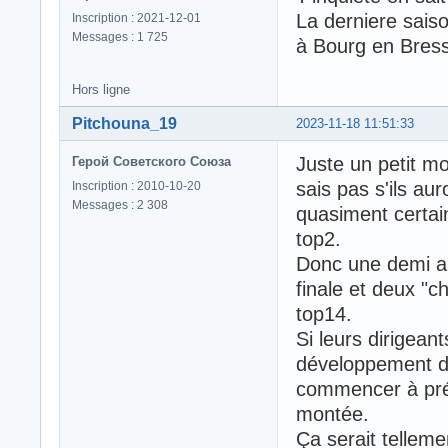
La derniere saiso
Inscription : 2021-12-01
Messages : 1 725
à Bourg en Bres
Hors ligne
Pitchouna_19
2023-11-18 11:51:33
Juste un petit m
Герой Советского Союза
sais pas s'ils aur
Inscription : 2010-10-20
Messages : 2 308
quasiment certai
top2.
Donc une demi a 
finale et deux "
top14.
Si leurs dirigeant
développement de
commencer à pré
montée.
Ça serait tellem