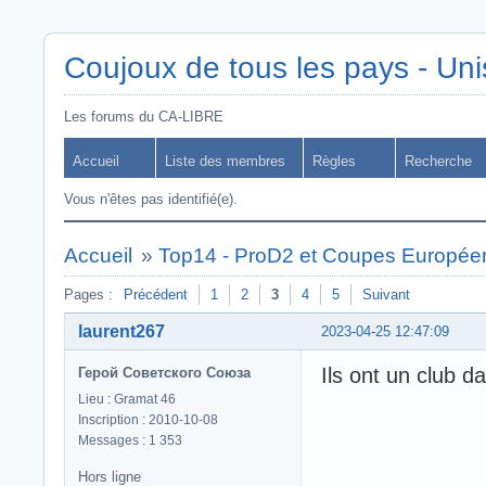
Coujoux de tous les pays - Uni
Les forums du CA-LIBRE
Accueil
Liste des membres
Règles
Recherche
Vous n'êtes pas identifié(e).
Accueil
»
Top14 - ProD2 et Coupes Europée
Pages :
Précédent
1
2
3
4
5
Suivant
laurent267
2023-04-25 12:47:09
Ils ont un club d
Герой Советского Союза
Lieu : Gramat 46
Inscription : 2010-10-08
Messages : 1 353
Hors ligne