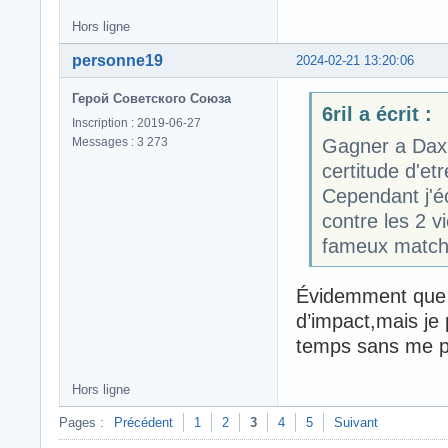
Hors ligne
personne19
2024-02-21 13:20:06
Герой Советского Союза
6ril a écrit :
Inscription : 2019-06-27
Messages : 3 273
Gagner a Dax 
certitude d'etr
Cependant j'é
contre les 2 v
fameux matchs
Évidemment que 
d’impact,mais je
temps sans me pr
Hors ligne
Pages :
Précédent
1
2
3
4
5
Suivant