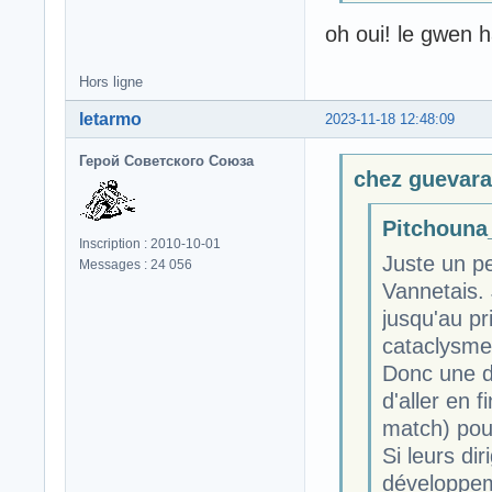
oh oui! le gwen 
Hors ligne
letarmo
2023-11-18 12:48:09
Герой Советского Союза
chez guevara 
Pitchouna_
Inscription : 2010-10-01
Juste un pe
Messages : 24 056
Vannetais. 
jusqu'au pr
cataclysme
Donc une d
d'aller en 
match) pou
Si leurs dir
développem