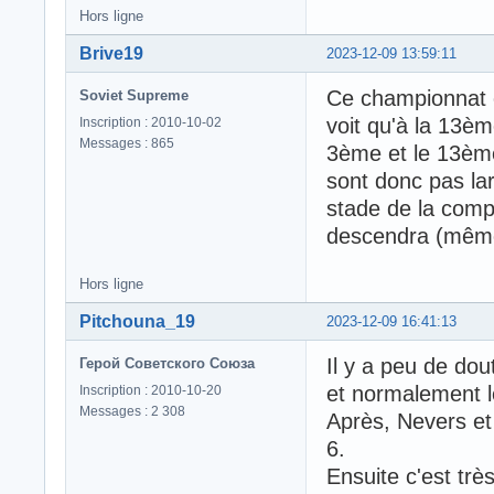
Hors ligne
Brive19
2023-12-09 13:59:11
Ce championnat e
Soviet Supreme
voit qu'à la 13èm
Inscription : 2010-10-02
Messages : 865
3ème et le 13èm
sont donc pas la
stade de la compét
descendra (même
Hors ligne
Pitchouna_19
2023-12-09 16:41:13
Il y a peu de do
Герой Советского Союза
et normalement l
Inscription : 2010-10-20
Messages : 2 308
Après, Nevers et
6.
Ensuite c'est trè