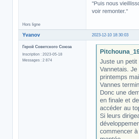
"Puis nous vieillis
voir remonter."
Hors ligne
Yvanov
2023-12-10 18:30:03
Герой Советского Союза
Pitchouna_19 
Inscription : 2023-05-18
Messages : 2 874
Juste un peti
Vannetais. Je 
printemps mais
Vannes termin
Donc une demi
en finale et d
accéder au to
Si leurs dirige
développement
commencer à p