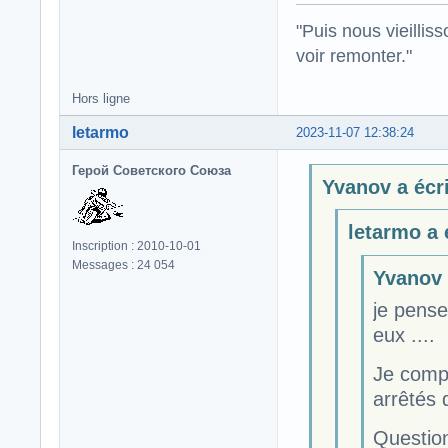
"Puis nous vieillis
voir remonter."
Hors ligne
letarmo
2023-11-07 12:38:24
Герой Советского Союза
Yvanov a écri
letarmo a é
Inscription : 2010-10-01
Messages : 24 054
Yvanov a
je pense
eux ....
Je comp
arrêtés 
Question