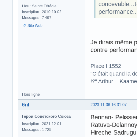
concevable...t
Lieu : Sainte Féréole
performance..
Inscription : 2010-10-02
Messages : 7 497
Site Web
Je dirais même pl
contre performa
Place I 1552
"C’était quand la d
!?" Arthur - Kaamel
Hors ligne
6ril
2023-11-06 16:31:07
Bennan- Pelissie
Герой Советского Союза
Ratuva-Delanno
Inscription : 2021-12-01
Messages : 1 725
Hireche-Sadrugu