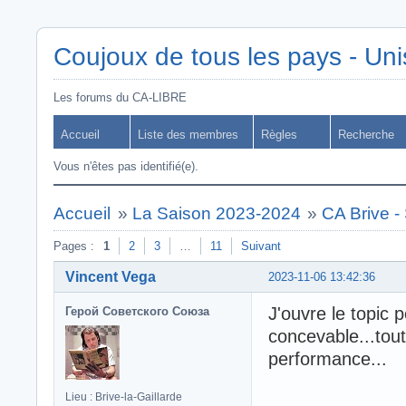
Coujoux de tous les pays - Uni
Les forums du CA-LIBRE
Accueil
Liste des membres
Règles
Recherche
Vous n'êtes pas identifié(e).
Accueil
»
La Saison 2023-2024
»
CA Brive -
Pages :
1
2
3
…
11
Suivant
Vincent Vega
2023-11-06 13:42:36
J'ouvre le topic 
Герой Советского Союза
concevable...tout
performance...
Lieu : Brive-la-Gaillarde