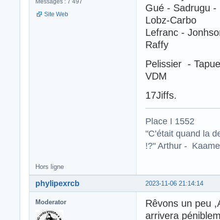
Messages : 7 497
Gué - Sadrugu -
Site Web
Lobz-Carbo
Lefranc - Jonhson
Raffy
Pelissier - Tapue
VDM
17Jiffs.
Place I 1552
"C’était quand la d
!?" Arthur - Kaamel
Hors ligne
phylipexrcb
2023-11-06 21:14:14
Rêvons un peu ,A
Moderator
arrivera pénibl