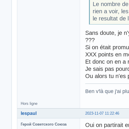
Le nombre de 
rien a voir, l
le resultat de
Sans doute, je n'
???
Si on était promu
XXX points en mo
Et donc on en a r
Je sais pas pour
Ou alors tu n'es 
Ben v'là que j'ai plu
Hors ligne
lespaul
2023-11-07 11:22:46
Oui on partirait 
Герой Советского Союза