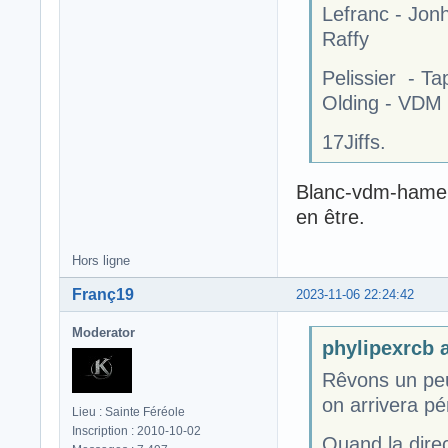
Lefranc - Jonh
Raffy
Pelissier - Ta
Olding - VDM
17Jiffs.
Blanc-vdm-hamel-
en être.
Hors ligne
Franç19
2023-11-06 22:24:42
Moderator
phylipexrcb a
Rêvons un peu
on arrivera p
Lieu : Sainte Féréole
Inscription : 2010-10-02
Quand la direc