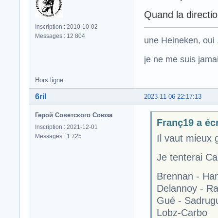
Quand la directio
Inscription : 2010-10-02
Messages : 12 804
une Heineken, oui .
je ne me suis jamais
Hors ligne
6ril
2023-11-06 22:17:13
Герой Советского Союза
Franç19 a écr
Inscription : 2021-12-01
Messages : 1 725
Il vaut mieux 
Je tenterai C
Brennan - Ham
Delannoy - Ra
Gué - Sadrugu
Lobz-Carbo