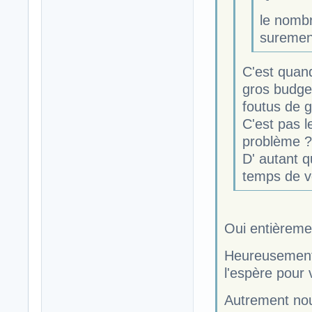
le nomb
surement
C'est quan
gros budget
foutus de gé
C'est pas l
problème ?
D' autant q
temps de vo
Oui entièremen
Heureusement 
l'espère pour 
Autrement nou