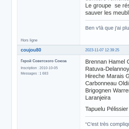
Le groupe se rés
sauver les meubl
Ben v'là que j'ai plu
Hors ligne
coujou80
2023-11-07 12:39:25
Brennan Hamel C
Герой Советского Союза
Ratuva-Delanno
Inscription : 2010-10-05
Messages : 1 683
Hireche Marais 
Carbonneau Oldi
Brigognen Warre
Laranjeira
Tapuelu Pélissie
“C'est très compli