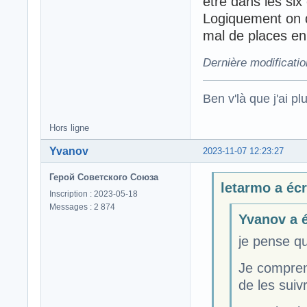
être dans les six
Logiquement on d
mal de places en
Dernière modificatio
Ben v'là que j'ai plu
Hors ligne
Yvanov
2023-11-07 12:23:27
Герой Советского Союза
letarmo a écri
Inscription : 2023-05-18
Messages : 2 874
Yvanov a é
je pense qu
Je compren
de les suiv