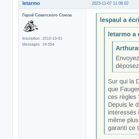
letarmo
2023-11-07 11:08:02
Герой Советского Союза
lespaul a écri
letarmo a é
Inscription : 2010-10-01
Messages : 24 054
Arthuras
Envoyez 
déposez 
Sur qui la D
que Faugero
ces règles 
Depuis le d
intéressés 
même plus 
garanti ce t