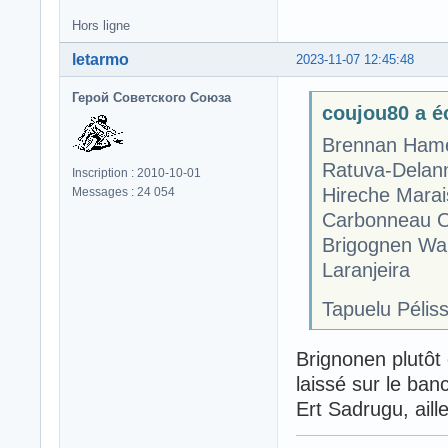
Hors ligne
letarmo
2023-11-07 12:45:48
Герой Советского Союза
coujou80 a éc
Brennan Hame
Ratuva-Delan
Inscription : 2010-10-01
Hireche Mara
Messages : 24 054
Carbonneau O
Brigognen Wa
Laranjeira
Tapuelu Pélis
Brignonen plutôt
laissé sur le banc
Ert Sadrugu, aill