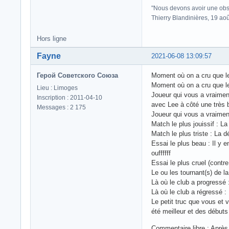
"Nous devons avoir une obse
Thierry Blandinières, 19 ao
Hors ligne
Fayne
2021-06-08 13:09:57
Герой Советского Союза
Moment où on a cru que le 
Moment où on a cru que le 
Lieu : Limoges
Joueur qui vous a vraiment
Inscription : 2011-04-10
avec Lee à côté une très 
Messages : 2 175
Joueur qui vous a vraiment
Match le plus jouissif : L
Match le plus triste : La 
Essai le plus beau : Il y 
ouffffff
Essai le plus cruel (contr
Le ou les tournant(s) de l
Là où le club a progressé
Là où le club a régressé :
Le petit truc que vous et
été meilleur et des début
Commentaire libre : Après