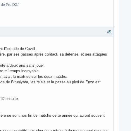
 de Pro D2."
#5
nt l'épisode de Covid.
rière, par ses passes après contact, sa défense, et ses attaques
orte à deux ans sans jouer.
ème mi temps incroyable.
on avait la maitrise sur les deux matchs.
nce de Bituniyata, les relais et la passe au pied de Enzo est
VID ensuite
ière se sont nos fin de matchs cette année qui auront souvent
nés nous on coûté très cher on a retrouvé du mouvement dans les