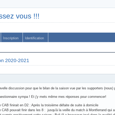
ssez vous !!!
Inscription
Identification
son 2020-2021
elle discussion pour que le bilan de la saison vue par les supporters (nous) p
t questionnaire sympa ! Et j'y mets même mes réponses pour commencer!
CAB finirait en D2 : Après la troisième défaite de suite à domicile
CAB pouvait finir dans les 8 : jusqu'à la veille du match à Montferrand qui a
 surpris positivement cette saison : Buli (il a beaucoup joué dans la qualité du