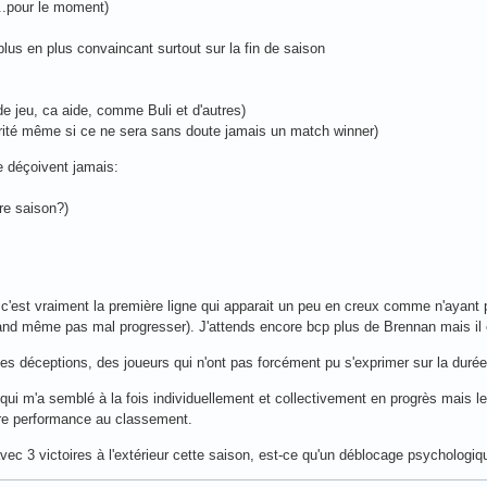
...pour le moment)
 plus en plus convaincant surtout sur la fin de saison
e jeu, ca aide, comme Buli et d'autres)
larité même si ce ne sera sans doute jamais un match winner)
e déçoivent jamais:
ure saison?)
 c'est vraiment la première ligne qui apparait un peu en creux comme n'ayant 
uand même pas mal progresser). J'attends encore bcp plus de Brennan mais il e
ques déceptions, des joueurs qui n'ont pas forcément pu s'exprimer sur la duré
 qui m'a semblé à la fois individuellement et collectivement en progrès mais
eure performance au classement.
avec 3 victoires à l'extérieur cette saison, est-ce qu'un déblocage psychologiqu