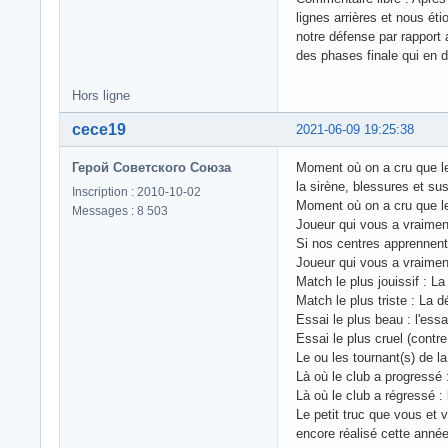
lignes arrières et nous 
notre défense par rapport 
des phases finale qui en d
Hors ligne
cece19
2021-06-09 19:25:38
Герой Советского Союза
Moment où on a cru que le 
la sirène, blessures et s
Inscription : 2010-10-02
Moment où on a cru que le 
Messages : 8 503
Joueur qui vous a vraimen
Si nos centres apprennent 
Joueur qui vous a vraimen
Match le plus jouissif : L
Match le plus triste : La d
Essai le plus beau : l'ess
Essai le plus cruel (contr
Le ou les tournant(s) de l
Là où le club a progressé :
Là où le club a régressé 
Le petit truc que vous et 
encore réalisé cette année