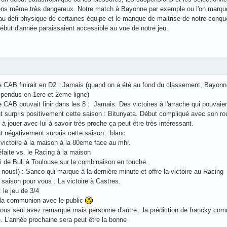
étions même très dangereux. Notre match à Bayonne par exemple ou l'on marq
au défi physique de certaines équipe et le manque de maitrise de notre conquê
ébut d'année paraissaient accessible au vue de notre jeu.
CAB finirait en D2 : Jamais (quand on a été au fond du classement, Bayonne m
uspendus en 1ere et 2eme ligne)
CAB pouvait finir dans les 8 : Jamais. Des victoires à l'arrache qui pouvaient ê
t surpris positivement cette saison : Bitunyata. Début compliqué avec son ro
à jouer avec lui à savoir très proche ça peut être très intéressant.
t négativement surpris cette saison : blanc
a victoire à la maison à la 80eme face au mhr.
éfaite vs. le Racing à la maison
ai de Buli à Toulouse sur la combinaison en touche.
e nous!) : Sanco qui marque à la dernière minute et offre la victoire au Racing
a saison pour vous : La victoire à Castres.
 le jeu de 3/4
: la communion avec le public
vous seul avez remarqué mais personne d'autre : la prédiction de francky comm
. L'année prochaine sera peut être la bonne