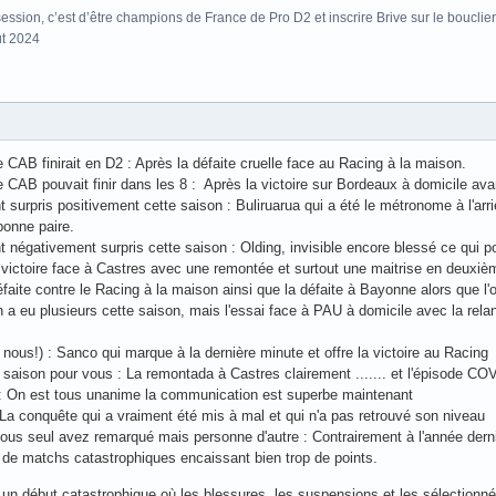
ssion, c’est d’être champions de France de Pro D2 et inscrire Brive sur le bouclier
ût 2024
CAB finirait en D2 : Après la défaite cruelle face au Racing à la maison.
CAB pouvait finir dans les 8 : Après la victoire sur Bordeaux à domicile ava
 surpris positivement cette saison : Buliruarua qui a été le métronome à l'ar
bonne paire.
 négativement surpris cette saison : Olding, invisible encore blessé ce qui p
a victoire face à Castres avec une remontée et surtout une maitrise en deuxi
défaite contre le Racing à la maison ainsi que la défaite à Bayonne alors que l'
en a eu plusieurs cette saison, mais l'essai face à PAU à domicile avec la rela
e nous!) : Sanco qui marque à la dernière minute et offre la victoire au Racing
a saison pour vous : La remontada à Castres clairement ....... et l'épisode CO
 : On est tous unanime la communication est superbe maintenant
 La conquête qui a vraiment été mis à mal et qui n'a pas retrouvé son niveau
 vous seul avez remarqué mais personne d'autre : Contrairement à l'année dern
s de matchs catastrophiques encaissant bien trop de points.
 un début catastrophique où les blessures, les suspensions et les sélection