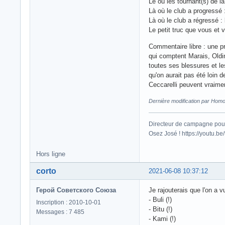
Le ou les tournant(s) de 
Là où le club a progressé 
Là où le club a régressé :
Le petit truc que vous et
Commentaire libre : une pr
qui comptent Marais, Old
toutes ses blessures et l
qu'on aurait pas été loin d
Ceccarelli peuvent vraime
Dernière modification par Hom
Directeur de campagne pour
Osez José ! https://youtu.
Hors ligne
corto
2021-06-08 10:37:12
Герой Советского Союза
Je rajouterais que l'on a 
- Buli (!)
Inscription : 2010-10-01
- Bitu (!)
Messages : 7 485
- Kami (!)