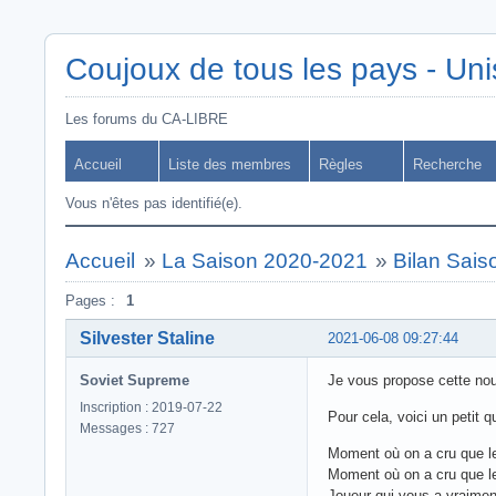
Coujoux de tous les pays - Uni
Les forums du CA-LIBRE
Accueil
Liste des membres
Règles
Recherche
Vous n'êtes pas identifié(e).
Accueil
»
La Saison 2020-2021
»
Bilan Sai
Pages :
1
Silvester Staline
2021-06-08 09:27:44
Soviet Supreme
Je vous propose cette nouv
Inscription : 2019-07-22
Pour cela, voici un peti
Messages : 727
Moment où on a cru que le 
Moment où on a cru que le 
Joueur qui vous a vraiment