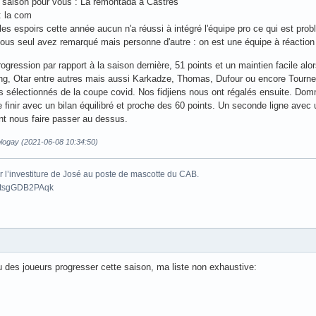
la saison pour vous : La remontada à Castres
: la com
 les espoirs cette année aucun n'a réussi à intégré l'équipe pro ce qui est pro
 vous seul avez remarqué mais personne d'autre : on est une équipe à réaction
ogression par rapport à la saison dernière, 51 points et un maintien facile al
ing, Otar entre autres mais aussi Karkadze, Thomas, Dufour ou encore Tourn
es sélectionnés de la coupe covid. Nos fidjiens nous ont régalés ensuite. Dom
e finir avec un bilan équilibré et proche des 60 points. Un seconde ligne avec 
nt nous faire passer au dessus.
ologay (2021-06-08 10:34:50)
 l’investiture de José au poste de mascotte du CAB.
be/tsgGDB2PAqk
vu des joueurs progresser cette saison, ma liste non exhaustive: