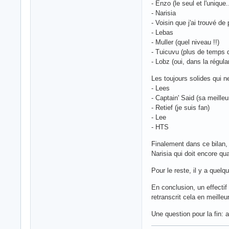
- Enzo (le seul et l'unique
- Narisia
- Voisin que j'ai trouvé de
- Lebas
- Muller (quel niveau !!)
- Tuicuvu (plus de temps d
- Lobz (oui, dans la régu
Les toujours solides qui n
- Lees
- Captain' Said (sa meille
- Retief (je suis fan)
- Lee
- HTS
Finalement dans ce bilan,
Narisia qui doit encore q
Pour le reste, il y a quel
En conclusion, un effectif
retranscrit cela en meill
Une question pour la fin: 