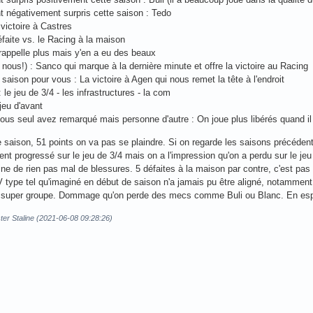
t négativement surpris cette saison : Tedo
 victoire à Castres
éfaite vs. le Racing à la maison
 rappelle plus mais y'en a eu des beaux
e nous!) : Sanco qui marque à la dernière minute et offre la victoire au Racing
 saison pour vous : La victoire à Agen qui nous remet la tête à l'endroit
 le jeu de 3/4 - les infrastructures - la com
jeu d'avant
vous seul avez remarqué mais personne d'autre : On joue plus libérés quand il
saison, 51 points on va pas se plaindre. Si on regarde les saisons précédente
ement progressé sur le jeu de 3/4 mais on a l'impression qu'on a perdu sur le 
ne de rien pas mal de blessures. 5 défaites à la maison par contre, c'est pas d
V type tel qu'imaginé en début de saison n'a jamais pu être aligné, notamment S
un super groupe. Dommage qu'on perde des mecs comme Buli ou Blanc. En espér
ster Staline (2021-06-08 09:28:26)