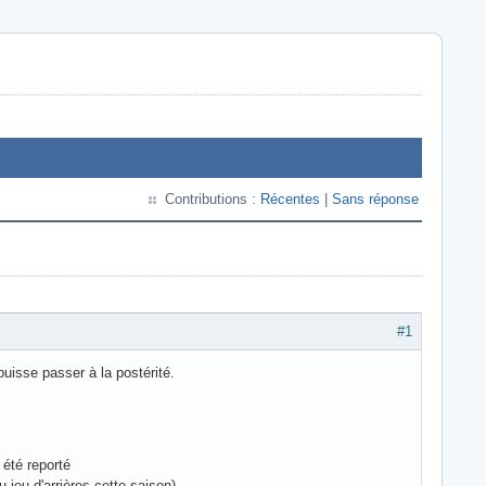
Contributions :
Récentes
|
Sans réponse
#1
uisse passer à la postérité.
 été reporté
 jeu d'arrières cette saison)