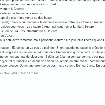
t négativement surpris cette saison : Tedo
 victoire à Castres
éfaite vs. le Racing à la maison
 rappelle plus mais y'en a eu des beaux
e nous!) : Sanco qui marque à la dernière minute et offre la victoire au Racing
 saison pour vous : La victoire à Agen qui nous remet la tête à l'endroit
 le jeu de 3/4 - les infrastructures - la com
jeu d'avant
vous seul avez remarqué mais personne d'autre : On joue plus libérés quand il
saison, 51 points on va pas se plaindre. Si on regarde les saisons précédente
ement progressé sur le jeu de 3/4 mais on a l'impression qu'on a perdu sur le 
ne de rien pas mal de blessures. 5 défaites à la maison par contre, c'est pas d
V type tel qu'imaginé en début de saison n'a jamais pu être aligné, notamment S
un super groupe. Dommage qu'on perde des mecs comme Buli ou Blanc. En espér
ster Staline (2021-06-08 09:28:26)