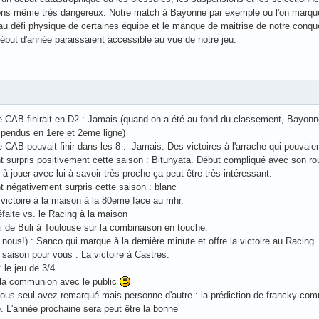
étions même très dangereux. Notre match à Bayonne par exemple ou l'on marq
au défi physique de certaines équipe et le manque de maitrise de notre conquê
ébut d'année paraissaient accessible au vue de notre jeu.
CAB finirait en D2 : Jamais (quand on a été au fond du classement, Bayonne m
uspendus en 1ere et 2eme ligne)
CAB pouvait finir dans les 8 : Jamais. Des victoires à l'arrache qui pouvaient ê
t surpris positivement cette saison : Bitunyata. Début compliqué avec son ro
à jouer avec lui à savoir très proche ça peut être très intéressant.
t négativement surpris cette saison : blanc
a victoire à la maison à la 80eme face au mhr.
éfaite vs. le Racing à la maison
ai de Buli à Toulouse sur la combinaison en touche.
e nous!) : Sanco qui marque à la dernière minute et offre la victoire au Racing
a saison pour vous : La victoire à Castres.
 le jeu de 3/4
: la communion avec le public
vous seul avez remarqué mais personne d'autre : la prédiction de francky comm
. L'année prochaine sera peut être la bonne