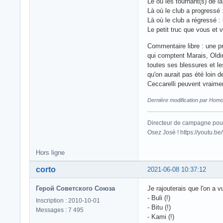
Le ou les tournant(s) de 
Là où le club a progressé 
Là où le club a régressé :
Le petit truc que vous et
Commentaire libre : une pr
qui comptent Marais, Old
toutes ses blessures et l
qu'on aurait pas été loin d
Ceccarelli peuvent vraime
Dernière modification par Hom
Directeur de campagne pour
Osez José ! https://youtu.
Hors ligne
corto
2021-06-08 10:37:12
Герой Советского Союза
Je rajouterais que l'on a 
- Buli (!)
Inscription : 2010-10-01
- Bitu (!)
Messages : 7 495
- Kami (!)