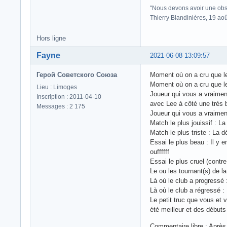
"Nous devons avoir une obse
Thierry Blandinières, 19 ao
Hors ligne
Fayne
2021-06-08 13:09:57
Герой Советского Союза
Moment où on a cru que le 
Moment où on a cru que le 
Lieu : Limoges
Joueur qui vous a vraiment
Inscription : 2011-04-10
avec Lee à côté une très 
Messages : 2 175
Joueur qui vous a vraiment
Match le plus jouissif : L
Match le plus triste : La 
Essai le plus beau : Il y 
ouffffff
Essai le plus cruel (contr
Le ou les tournant(s) de l
Là où le club a progressé
Là où le club a régressé :
Le petit truc que vous et
été meilleur et des début
Commentaire libre : Après