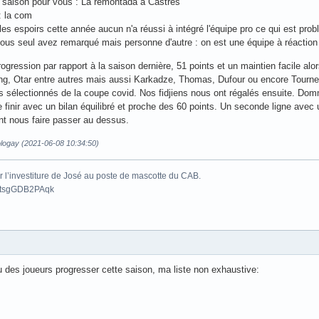
la saison pour vous : La remontada à Castres
: la com
 les espoirs cette année aucun n'a réussi à intégré l'équipe pro ce qui est pro
 vous seul avez remarqué mais personne d'autre : on est une équipe à réaction
ogression par rapport à la saison dernière, 51 points et un maintien facile al
ing, Otar entre autres mais aussi Karkadze, Thomas, Dufour ou encore Tourn
es sélectionnés de la coupe covid. Nos fidjiens nous ont régalés ensuite. Dom
e finir avec un bilan équilibré et proche des 60 points. Un seconde ligne avec 
nt nous faire passer au dessus.
ologay (2021-06-08 10:34:50)
 l’investiture de José au poste de mascotte du CAB.
be/tsgGDB2PAqk
vu des joueurs progresser cette saison, ma liste non exhaustive: