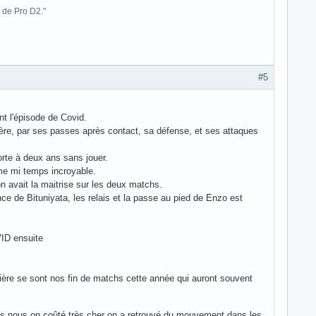
 de Pro D2."
#5
nt l'épisode de Covid.
rière, par ses passes après contact, sa défense, et ses attaques
orte à deux ans sans jouer.
ème mi temps incroyable.
on avait la maitrise sur les deux matchs.
nce de Bituniyata, les relais et la passe au pied de Enzo est
VID ensuite
ière se sont nos fin de matchs cette année qui auront souvent
nés nous on coûté très cher on a retrouvé du mouvement dans les