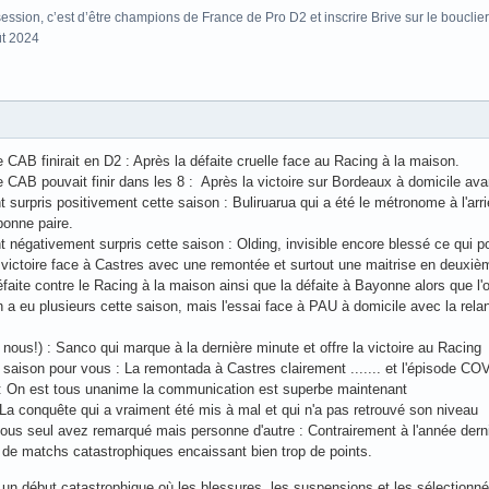
ssion, c’est d’être champions de France de Pro D2 et inscrire Brive sur le bouclier
ût 2024
CAB finirait en D2 : Après la défaite cruelle face au Racing à la maison.
CAB pouvait finir dans les 8 : Après la victoire sur Bordeaux à domicile ava
 surpris positivement cette saison : Buliruarua qui a été le métronome à l'ar
bonne paire.
 négativement surpris cette saison : Olding, invisible encore blessé ce qui p
a victoire face à Castres avec une remontée et surtout une maitrise en deuxi
défaite contre le Racing à la maison ainsi que la défaite à Bayonne alors que l'
en a eu plusieurs cette saison, mais l'essai face à PAU à domicile avec la rela
e nous!) : Sanco qui marque à la dernière minute et offre la victoire au Racing
a saison pour vous : La remontada à Castres clairement ....... et l'épisode CO
 : On est tous unanime la communication est superbe maintenant
 La conquête qui a vraiment été mis à mal et qui n'a pas retrouvé son niveau
 vous seul avez remarqué mais personne d'autre : Contrairement à l'année dern
s de matchs catastrophiques encaissant bien trop de points.
 un début catastrophique où les blessures, les suspensions et les sélection