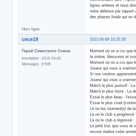
lignes arrières et nous 
notre défense par rapport 
des phases finale qui en d
Hors ligne
cece19
2021-06-09 19:25:38
Герой Советского Союза
Moment où on a cru que le 
la sirène, blessures et s
Inscription : 2010-10-02
Moment où on a cru que le 
Messages : 8 505
Joueur qui vous a vraimen
Si nos centres apprennent 
Joueur qui vous a vraimen
Match le plus jouissif : L
Match le plus triste : La d
Essai le plus beau : l'ess
Essai le plus cruel (contr
Le ou les tournant(s) de l
Là où le club a progressé :
Là où le club a régressé 
Le petit truc que vous et 
encore réalisé cette année