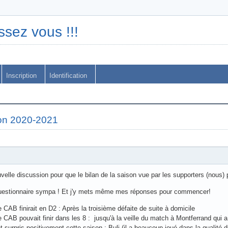
ssez vous !!!
Inscription
Identification
son 2020-2021
elle discussion pour que le bilan de la saison vue par les supporters (nous) p
t questionnaire sympa ! Et j'y mets même mes réponses pour commencer!
CAB finirait en D2 : Après la troisième défaite de suite à domicile
CAB pouvait finir dans les 8 : jusqu'à la veille du match à Montferrand qui a
 surpris positivement cette saison : Buli (il a beaucoup joué dans la qualité du