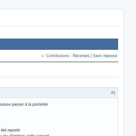
Contributions :
Récentes
|
Sans réponse
#1
uisse passer à la postérité.
 été reporté
 jeu d'arrières cette saison)