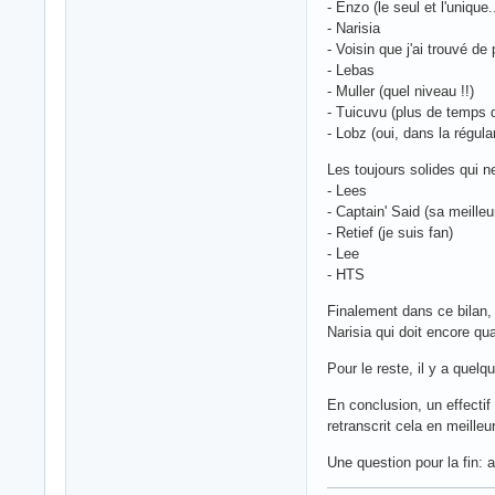
- Enzo (le seul et l'unique
- Narisia
- Voisin que j'ai trouvé de
- Lebas
- Muller (quel niveau !!)
- Tuicuvu (plus de temps d
- Lobz (oui, dans la régu
Les toujours solides qui n
- Lees
- Captain' Said (sa meille
- Retief (je suis fan)
- Lee
- HTS
Finalement dans ce bilan,
Narisia qui doit encore q
Pour le reste, il y a quel
En conclusion, un effectif
retranscrit cela en meill
Une question pour la fin: 