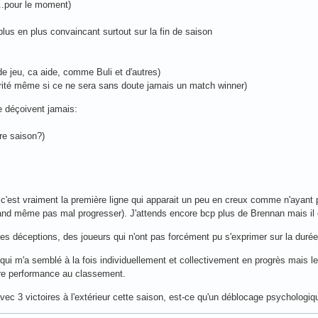
...pour le moment)
 plus en plus convaincant surtout sur la fin de saison
e jeu, ca aide, comme Buli et d'autres)
larité même si ce ne sera sans doute jamais un match winner)
e déçoivent jamais:
ure saison?)
 c'est vraiment la première ligne qui apparait un peu en creux comme n'ayant 
uand même pas mal progresser). J'attends encore bcp plus de Brennan mais il e
ques déceptions, des joueurs qui n'ont pas forcément pu s'exprimer sur la duré
 qui m'a semblé à la fois individuellement et collectivement en progrès mais
eure performance au classement.
avec 3 victoires à l'extérieur cette saison, est-ce qu'un déblocage psychologiqu