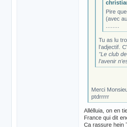
christia
Pire que
(avec au
........
Tu as lu tro
l'adjectif. C
"Le club de
l’avenir n’
Merci Monsieur
ptdrrrrr
Allélluia, on en 
France qui dit en
Ca rassure hein T