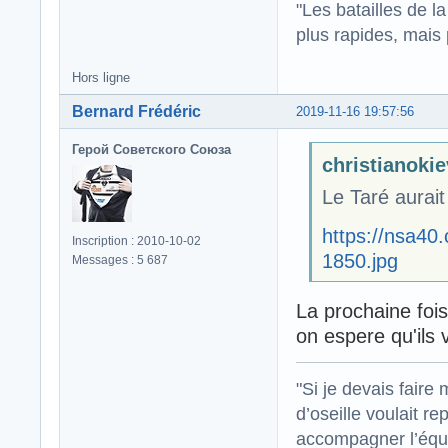
"Les batailles de l
plus rapides, mais
Hors ligne
Bernard Frédéric
2019-11-16 19:57:56
Герой Советского Союза
christianokiev
Le Taré aurait 
https://nsa4
Inscription : 2010-10-02
1850.jpg
Messages : 5 687
La prochaine foi
on espere qu'ils
"Si je devais faire
d’oseille voulait re
accompagner l’équi