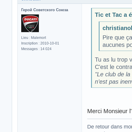
Герой Советского Союза
Tic et Tac a é
christianok
Pire que ça
Lieu : Malemort
Inscription : 2010-10-01
aucunes poss
Messages : 14 024
Tu as lu trop v
C'est le contra
"Le club de la
n’est pas inen
Merci Monsieur l'
De retour dans mo