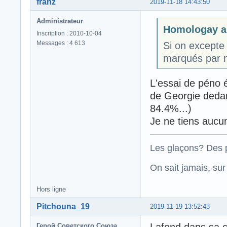
franz
2019-11-18 14:43:50
Administrateur
Homologay a 
Inscription : 2010-10-04
Messages : 4 613
Si on excepte 
marqués par n
L'essai de péno 
de Georgie ded
84.4%...)
Je ne tiens aucun
Les glaçons? Des p
On sait jamais, su
Hors ligne
Pitchouna_19
2019-11-19 13:52:43
Герой Советского Союза