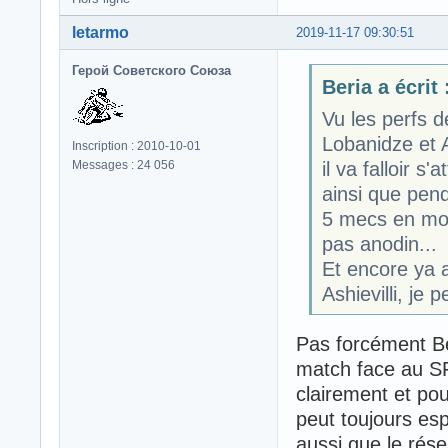
letarmo
2019-11-17 09:30:51
Герой Советского Союза
Beria a écrit 
Vu les perfs 
Lobanidze et 
Inscription : 2010-10-01
il va falloir s
Messages : 24 056
ainsi que pend
5 mecs en moi
pas anodin...
Et encore ya a
Ashievilli, je 
Pas forcément Bér
match face au SF
clairement et pou
peut toujours esp
aussi que le rés