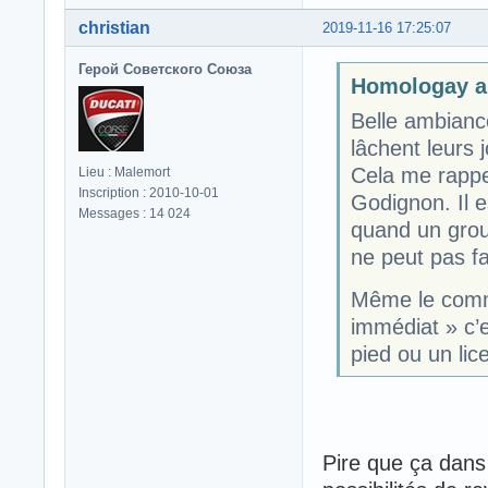
christian
2019-11-16 17:25:07
Герой Советского Союза
Homologay a 
Belle ambiance
lâchent leurs 
Cela me rappe
Lieu : Malemort
Inscription : 2010-10-01
Godignon. Il e
Messages : 14 024
quand un gro
ne peut pas fa
Même le commu
immédiat » c’e
pied ou un lic
Pire que ça dans