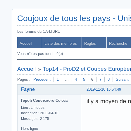
Coujoux de tous les pays - Uni
Les forums du CA-LIBRE
Accueil
Liste des membres
Règles
Recherche
Vous n'êtes pas identifié(e).
Accueil
»
Top14 - ProD2 et Coupes Europée
Pages :
Précédent
1
…
4
5
6
7
8
Suivant
Fayne
2019-11-16 15:54:49
il y a moyen de r
Герой Советского Союза
Lieu : Limoges
Inscription : 2011-04-10
Messages : 2 175
Hors ligne