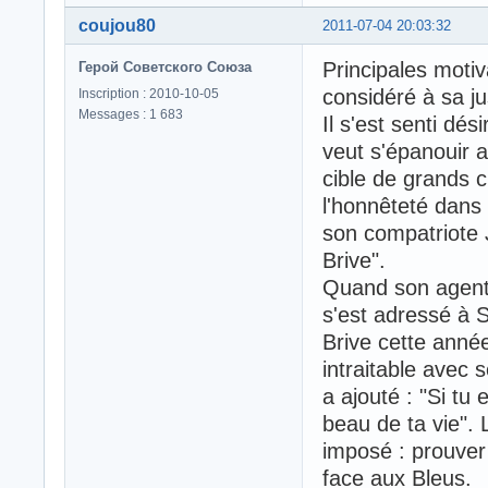
coujou80
2011-07-04 20:03:32
Principales motiv
Герой Советского Союза
considéré à sa ju
Inscription : 2010-10-05
Messages : 1 683
Il s'est senti dé
veut s'épanouir a
cible de grands c
l'honnêteté dans 
son compatriote 
Brive".
Quand son agent 
s'est adressé à S
Brive cette année,
intraitable avec 
a ajouté : "Si tu 
beau de ta vie". 
imposé : prouver 
face aux Bleus.