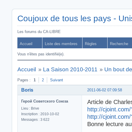
Coujoux de tous les pays - Uni
Les forums du CA-LIBRE
Accueil
Liste des membres
Règles
Recherche
Vous n'êtes pas identifié(e).
Accueil
»
La Saison 2010-2011
»
Un bout d
Pages :
1
2
Suivant
Boris
2011-06-02 07:09:58
Article de Charle
Герой Советского Союза
http://cjoint.co
Lieu : Brive
Inscription : 2010-10-02
http://cjoint.co
Messages : 3 622
Bonne lecture au