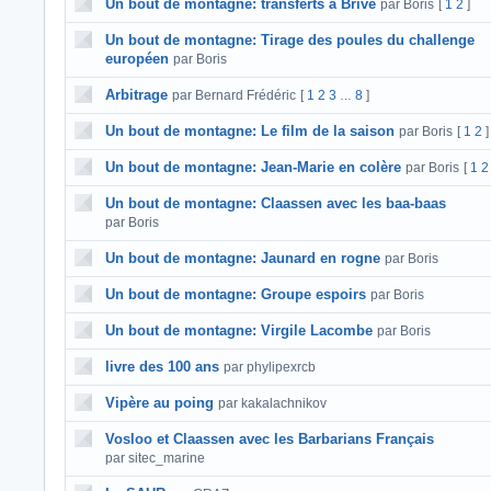
Un bout de montagne: transferts à Brive
par Boris
[
1
2
]
Un bout de montagne: Tirage des poules du challenge
européen
par Boris
Arbitrage
par Bernard Frédéric
[
1
2
3
8
]
…
Un bout de montagne: Le film de la saison
par Boris
[
1
2
]
Un bout de montagne: Jean-Marie en colère
par Boris
[
1
2
Un bout de montagne: Claassen avec les baa-baas
par Boris
Un bout de montagne: Jaunard en rogne
par Boris
Un bout de montagne: Groupe espoirs
par Boris
Un bout de montagne: Virgile Lacombe
par Boris
livre des 100 ans
par phylipexrcb
Vipère au poing
par kakalachnikov
Vosloo et Claassen avec les Barbarians Français
par sitec_marine