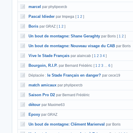
marcel
par phylipexrcb
Pascal Idieder
par Impega
[
1
2
]
Boris
par GRAZ
[
1
2
]
Un bout de montagne: Shane Geraghty
par Boris
[
1
2
]
Un bout de montagne: Nouveau visage du CAB
par Boris
Vive le Stade Français
par alaincab
[
1
2
3
4
]
Bourgoin, R.I.P.
par Bernard Frédéric
[
1
2
3
6
]
…
le Stade Français en danger?
Déplacée :
par cece19
match amicaux
par phylipexrcb
Saison Pro D2
par Bernard Frédéric
détour
par Maxime63
Epoxy
par GRAZ
Un bout de montagne: Clément Marienval
par Boris