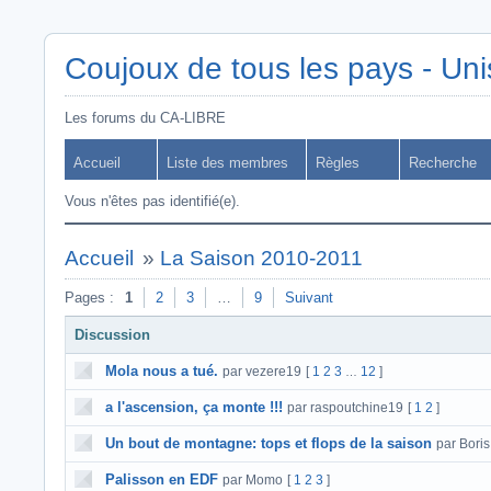
Coujoux de tous les pays - Uni
Les forums du CA-LIBRE
Accueil
Liste des membres
Règles
Recherche
Vous n'êtes pas identifié(e).
Accueil
»
La Saison 2010-2011
Pages :
1
2
3
…
9
Suivant
Discussion
Mola nous a tué.
par vezere19
[
1
2
3
12
]
…
a l'ascension, ça monte !!!
par raspoutchine19
[
1
2
]
Un bout de montagne: tops et flops de la saison
par Boris
Palisson en EDF
par Momo
[
1
2
3
]