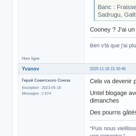
Banc : Fraisse
Sadrugu, Galt
Cooney ? J'ai un
Ben v'là que j'ai plu
Hors ligne
Yvanov
2025-11-18 15:30:46
Cela va devenir p
Герой Советского Союза
Inscription : 2023-05-18
Untel blogage av
Messages : 2 874
dimanches
Des pourris gâté
"Puis nous vieillis
voir remonter."