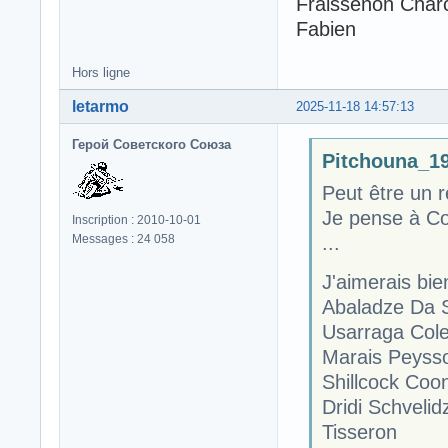
Fraissenon Charc
Fabien
Hors ligne
letarmo
2025-11-18 14:57:13
Герой Советского Союза
Pitchouna_19 
Peut être un 
Je pense à Co
Inscription : 2010-10-01
...
Messages : 24 058
J'aimerais bi
Abaladze Da 
Usarraga Cole
Marais Peyss
Shillcock Coo
Dridi Schvelid
Tisseron