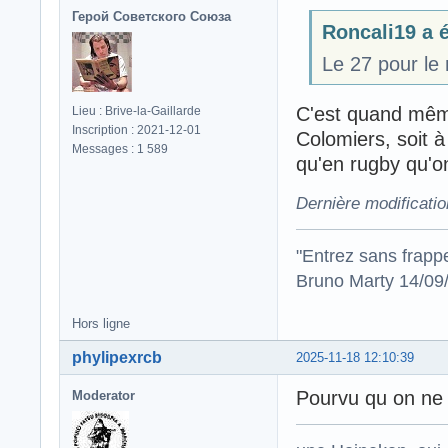
Герой Советского Союза
Roncali19 a é
Le 27 pour le 
C'est quand même 
Lieu : Brive-la-Gaillarde
Inscription : 2021-12-01
Colomiers, soit à
Messages : 1 589
qu'en rugby qu'on
Dernière modificati
"Entrez sans frapp
Bruno Marty 14/09
Hors ligne
phylipexrcb
2025-11-18 12:10:39
Pourvu qu on ne 
Moderator