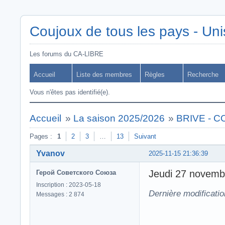
Coujoux de tous les pays - Uni
Les forums du CA-LIBRE
Accueil
Liste des membres
Règles
Recherche
Vous n'êtes pas identifié(e).
Accueil
»
La saison 2025/2026
»
BRIVE - 
Pages :
1
2
3
…
13
Suivant
Yvanov
2025-11-15 21:36:39
Jeudi 27 novem
Герой Советского Союза
Inscription : 2023-05-18
Dernière modificati
Messages : 2 874