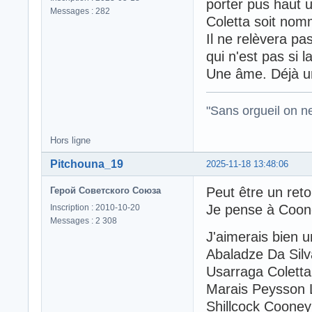
porter pus haut u
Messages : 282
Coletta soit nom
Il ne relèvera pas
qui n'est pas si l
Une âme. Déjà u
"Sans orgueil on ne 
Hors ligne
Pitchouna_19
2025-11-18 13:48:06
Peut être un ret
Герой Советского Союза
Je pense à Coone
Inscription : 2010-10-20
Messages : 2 308
J'aimerais bien 
Abaladze Da Sil
Usarraga Coletta
Marais Peysson
Shillcock Cooney