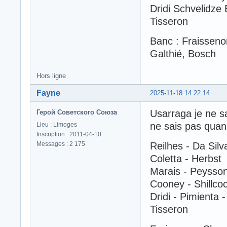
Dridi Schvelidze 
Tisseron
Banc : Fraisseno
Galthié, Bosch
Hors ligne
Fayne
2025-11-18 14:22:14
Usarraga je ne sa
Герой Советского Союза
ne sais pas quand
Lieu : Limoges
Inscription : 2011-04-10
Messages : 2 175
Reilhes - Da Sil
Coletta - Herbst
Marais - Peysso
Cooney - Shillco
Dridi - Pimienta -
Tisseron