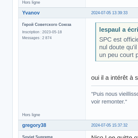
Hors ligne
Yvanov
2024-07-05 13:39:33
Герой Советского Союза
lespaul a écri
Inscription : 2023-05-18
Messages : 2 874
SPC est offici
nul doute qu'i
un peu court p
oui il a intérêt à
"Puis nous vieillis
voir remonter."
Hors ligne
gregory38
2024-07-05 15:37:32
Nico Lee quitte 
Soviet Supreme