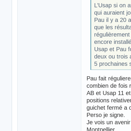
L’Usap si on 
qui auraient j
Pau il y a 20 
que les résult
régulièrement
encore install
Usap et Pau fo
deux ou trois 
5 prochaines 
Pau fait régulie
combien de fois 
AB et Usap 11 et
positions relati
guichet fermé a
Perso je signe.
Je vois un avenir
Montpellier.