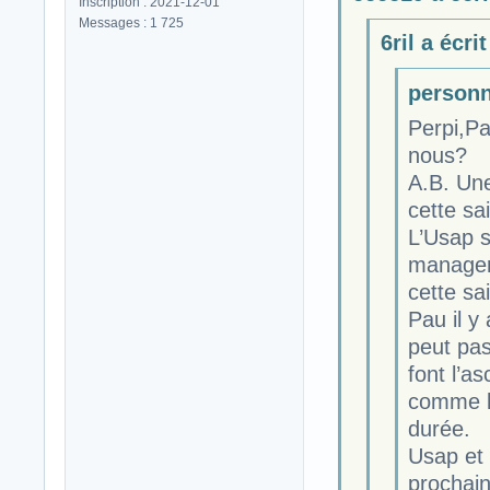
Inscription : 2021-12-01
Messages : 1 725
6ril a écrit
personn
Perpi,Pa
nous?
A.B. Une
cette sa
L’Usap 
manager,
cette sa
Pau il y
peut pas
font l’a
comme l’
durée.
Usap et 
prochain