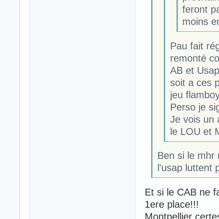
feront p
moins en
Pau fait ré
remonté co
AB et Usap
soit a ces 
jeu flambo
Perso je si
Je vois un 
le LOU et M
Ben si le mhr
l'usap luttent
Et si le CAB ne f
1ere place!!!
Montpellier certe