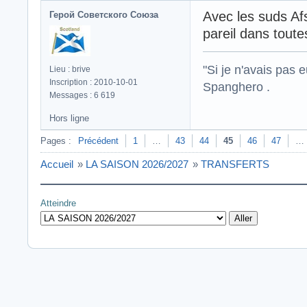
Avec les suds Af
Герой Советского Союза
pareil dans toute
"Si je n'avais pas 
Lieu : brive
Inscription : 2010-10-01
Spanghero .
Messages : 6 619
Hors ligne
Pages :
Précédent
1
…
43
44
45
46
47
…
Accueil
»
LA SAISON 2026/2027
»
TRANSFERTS
Atteindre