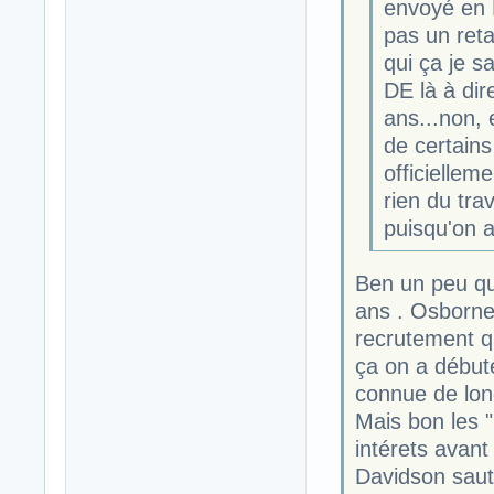
envoyé en D
pas un reta
qui ça je s
DE là à dir
ans...non, 
de certains
officiellem
rien du tra
puisqu'on a
Ben un peu qu
ans . Osborne
recrutement qu
ça on a début
connue de lon
Mais bon les "
intérets avant
Davidson saut