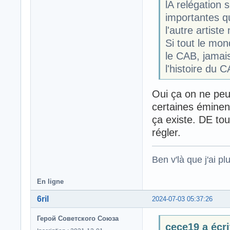
lA relégation 
importantes qu
l'autre artiste 
Si tout le mon
le CAB, jamais
l'histoire du 
Oui ça on ne peut
certaines éminenc
ça existe. DE tou
régler.
Ben v'là que j'ai plu
En ligne
6ril
2024-07-03 05:37:26
Герой Советского Союза
cece19 a écri