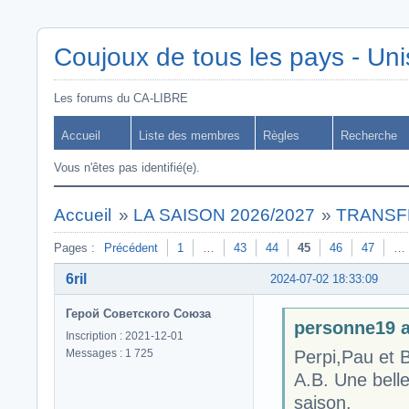
Coujoux de tous les pays - Uni
Les forums du CA-LIBRE
Accueil
Liste des membres
Règles
Recherche
Vous n'êtes pas identifié(e).
Accueil
»
LA SAISON 2026/2027
»
TRANSF
Pages :
Précédent
1
…
43
44
45
46
47
…
6ril
2024-07-02 18:33:09
Герой Советского Союза
personne19 a 
Inscription : 2021-12-01
Messages : 1 725
Perpi,Pau et 
A.B. Une bell
saison.