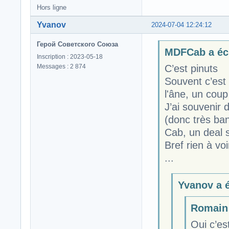
Hors ligne
Yvanov
2024-07-04 12:24:12
Герой Советского Союза
MDFCab a écr
Inscription : 2023-05-18
Messages : 2 874
C’est pinuts
Souvent c’est
l'âne, un coup
J’ai souvenir 
(donc très ban
Cab, un deal s
Bref rien à voi
...
Yvanov a é
Romain 
Oui c’est