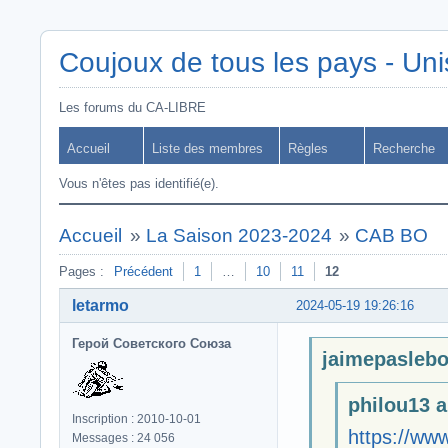
Coujoux de tous les pays - Uni
Les forums du CA-LIBRE
Accueil
Liste des membres
Règles
Recherche
Vous n'êtes pas identifié(e).
Accueil
»
La Saison 2023-2024
»
CAB BO
Pages :
Précédent
1
…
10
11
12
letarmo
2024-05-19 19:26:16
Герой Советского Союза
jaimepaslebo 
philou13 a 
Inscription : 2010-10-01
https://ww
Messages : 24 056