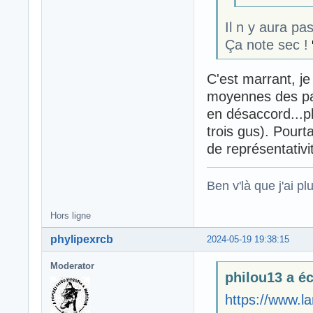
Il n y aura pa
Ça note sec !
C'est marrant, je
moyennes des par
en désaccord...p
trois gus). Pourt
de représentativi
Ben v'là que j'ai plu
Hors ligne
phylipexrcb
2024-05-19 19:38:15
Moderator
philou13 a écr
https://www.l