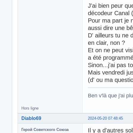
J'ai bien peur qu
décodeur Canal (
Pour ma part je n
aussi dire une bê
D' ailleurs tu n
en clair, non ?
Et on ne peut vi
a été programmé
Sinon...j'ai pas t
Mais vendredi jus
(d' ou ma questio
Ben v'là que j'ai plu
Hors ligne
Diablo69
2024-05-20 07:48:45
Il y a d'autres 
Герой Советского Союза