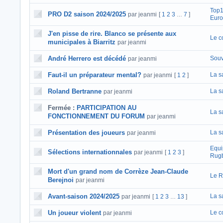
Top1
PRO D2 saison 2024/2025
par jeanmi
[
1
2
3
7
]
…
Eur
J'en pisse de rire. Blanco se présente aux
Le c
municipales à Biarritz
par jeanmi
André Herrero est décédé
Souv
par jeanmi
Faut-il un préparateur mental?
La s
par jeanmi
[
1
2
]
Roland Bertranne
La s
par jeanmi
Fermée :
PARTICIPATION AU
La s
FONCTIONNEMENT DU FORUM
par jeanmi
Présentation des joueurs
La s
par jeanmi
Equi
Sélections internationnales
par jeanmi
[
1
2
3
]
Rugb
Mort d'un grand nom de Corrèze Jean-Claude
Le R
Berejnoi
par jeanmi
Avant-saison 2024/2025
La s
par jeanmi
[
1
2
3
13
]
…
Un joueur violent
Le c
par jeanmi