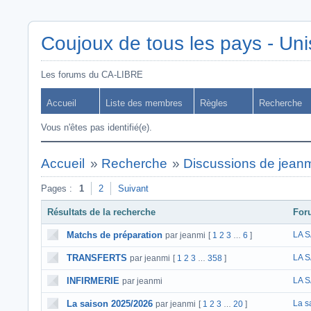
Coujoux de tous les pays - Uni
Les forums du CA-LIBRE
Accueil
Liste des membres
Règles
Recherche
Vous n'êtes pas identifié(e).
Accueil
»
Recherche
»
Discussions de jean
Pages :
1
2
Suivant
Résultats de la recherche
For
Matchs de préparation
LA 
par jeanmi
[
1
2
3
6
]
…
TRANSFERTS
LA 
par jeanmi
[
1
2
3
358
]
…
INFIRMERIE
LA 
par jeanmi
La saison 2025/2026
La s
par jeanmi
[
1
2
3
20
]
…