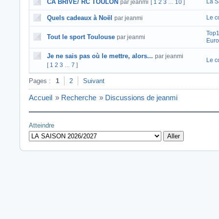
CA BRIVE/ RC TOULON
La S
par jeanmi
[
1
2
3
10
]
…
Quels cadeaux à Noël
Le c
par jeanmi
Top1
Tout le sport Toulouse
par jeanmi
Eur
Je ne sais pas où le mettre, alors...
par jeanmi
Le c
[
1
2
3
7
]
…
Pages :
1
2
Suivant
Accueil
»
Recherche
»
Discussions de jeanmi
Atteindre