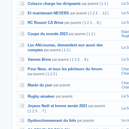
Colazzo charge les dirigeants
La S
par jeanmi
[
1
2
]
Et maintenant NEVERS
La S
par jeanmi
[
1
2
3
12
]
…
RC Rouen/ CA Brive
La S
par jeanmi
[
1
2
3
9
]
…
Equi
Coupe du monde 2023
par jeanmi
[
1
2
]
Rugb
Les Aféciounas, demandent eux aussi des
La S
comptes
par jeanmi
[
1
2
]
Vannes Brive
La S
par jeanmi
[
1
2
3
9
]
…
Pour Ness, et tous les pêcheurs du forum:
Chas
Cha
par jeanmi
[
1
2
3
]
Chas
Marée du jour
par jeanmi
Cha
Rugby amateur
La S
par jeanmi
Joyeux Noël et bonne année 2021
par jeanmi
La S
[
1
2
3
7
]
…
Dysfonctionnement du fofo
Le c
par jeanmi