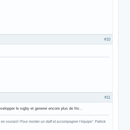
#10
#11
evelopper le rugby et generer encore plus de fric...
ais en courant ! Pour monter un staff et accompagner l’équipe". Patrick