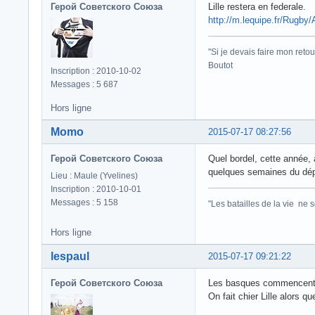
Герой Советского Союза
Lille restera en federale.
http://m.lequipe.fr/Rugby/
"Si je devais faire mon retou
Boutot
Inscription : 2010-10-02
Messages : 5 687
Hors ligne
Momo
2015-07-17 08:27:56
Герой Советского Союза
Quel bordel, cette année, 
quelques semaines du dépar
Lieu : Maule (Yvelines)
Inscription : 2010-10-01
Messages : 5 158
"Les batailles de la vie ne 
Hors ligne
lespaul
2015-07-17 09:21:22
Герой Советского Союза
Les basques commencent v
On fait chier Lille alors 