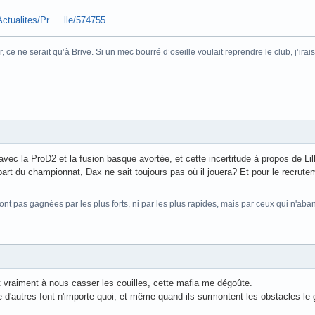
Actualites/Pr … lle/574755
r, ce ne serait qu’à Brive. Si un mec bourré d’oseille voulait reprendre le club, j’ir
avec la ProD2 et la fusion basque avortée, et cette incertitude à propos de L
t du championnat, Dax ne sait toujours pas où il jouera? Et pour le recruteme
sont pas gagnées par les plus forts, ni par les plus rapides, mais par ceux qui n'ab
raiment à nous casser les couilles, cette mafia me dégoûte.
que d'autres font n'importe quoi, et même quand ils surmontent les obstacles l