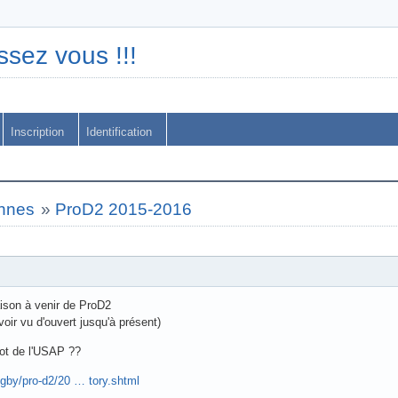
ssez vous !!!
Inscription
Identification
nnes
»
ProD2 2015-2016
aison à venir de ProD2
oir vu d'ouvert jusqu'à présent)
ot de l'USAP ??
ugby/pro-d2/20 … tory.shtml