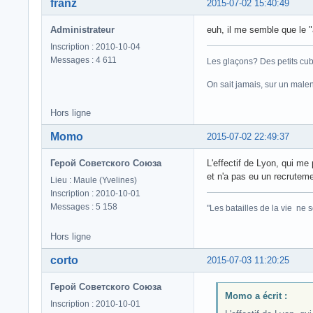
franz
2015-07-02 15:40:49
Administrateur
euh, il me semble que le "a
Inscription : 2010-10-04
Messages : 4 611
Les glaçons? Des petits cub
On sait jamais, sur un male
Hors ligne
Momo
2015-07-02 22:49:37
Герой Советского Союза
L'effectif de Lyon, qui me
et n'a pas eu un recrutemen
Lieu : Maule (Yvelines)
Inscription : 2010-10-01
Messages : 5 158
"Les batailles de la vie ne 
Hors ligne
corto
2015-07-03 11:20:25
Герой Советского Союза
Momo a écrit :
Inscription : 2010-10-01