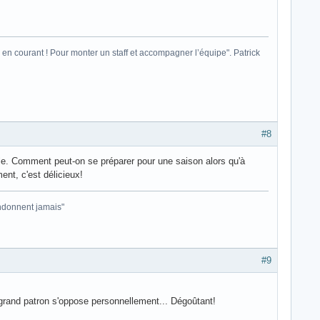
ais en courant ! Pour monter un staff et accompagner l’équipe". Patrick
#8
ille. Comment peut-on se préparer pour une saison alors qu'à
nt, c'est délicieux!
andonnent jamais"
#9
e grand patron s'oppose personnellement... Dégoûtant!