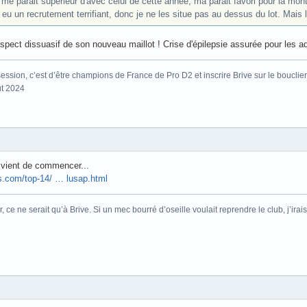
ui me parait supérieur d'avec celui de cette année, ma parait favori pour la m
 eu un recrutement terrifiant, donc je ne les situe pas au dessus du lot. Mais la 
spect dissuasif de son nouveau maillot ! Crise d'épilepsie assurée pour les a
ssion, c’est d’être champions de France de Pro D2 et inscrire Brive sur le bouclier
ût 2024
é vient de commencer...
ts.com/top-14/ … lusap.html
r, ce ne serait qu’à Brive. Si un mec bourré d’oseille voulait reprendre le club, j’ir