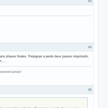
#3
#4
 sans phases finales. Perpignan a perdu deux joueurs importants,
.....
andonnent jamais"
#5