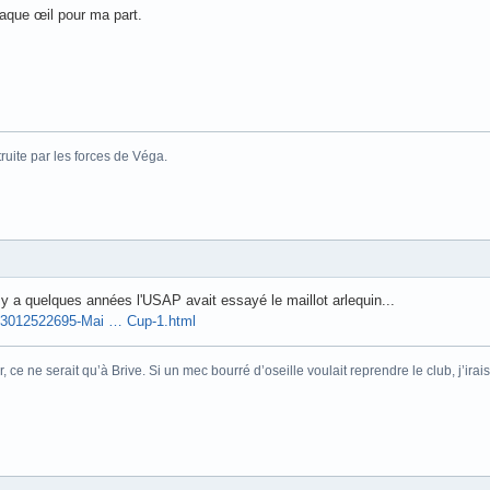
haque œil pour ma part.
ruite par les forces de Véga.
 y a quelques années l'USAP avait essayé le maillot arlequin...
m/3012522695-Mai … Cup-1.html
r, ce ne serait qu’à Brive. Si un mec bourré d’oseille voulait reprendre le club, j’ir