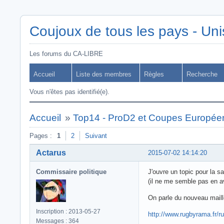
Coujoux de tous les pays - Uni
Les forums du CA-LIBRE
Accueil
Liste des membres
Règles
Recherche
Vous n'êtes pas identifié(e).
Accueil
»
Top14 - ProD2 et Coupes Europée
Pages :
1
2
Suivant
Actarus
2015-07-02 14:14:20
Commissaire politique
J'ouvre un topic pour la s
(il ne me semble pas en av
On parle du nouveau maill
Inscription : 2013-05-27
http://www.rugbyrama.fr/r
Messages : 364