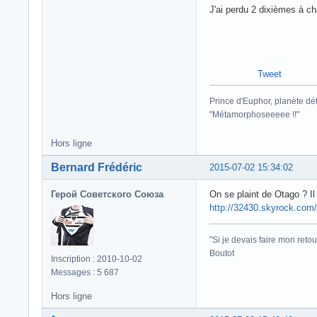
J'ai perdu 2 dixièmes à c
Tweet
Prince d'Euphor, planète dét
"Métamorphoseeeee !!"
Hors ligne
Bernard Frédéric
2015-07-02 15:34:02
Герой Советского Союза
On se plaint de Otago ? Il
http://32430.skyrock.co
"Si je devais faire mon retou
Boutot
Inscription : 2010-10-02
Messages : 5 687
Hors ligne