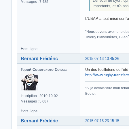
L'effectif de Lyon, q
Messages : 7 485
importants, et n'a pas
L'USAP a tout misé sur l'a
"Nous devons avoir une obse
Thierry Blandinières, 19 ao
Hors ligne
Bernard Frédéric
2015-07-13 10:45:26
Герой Советского Союза
Un des feuilletons de l'ét
http://www.rugby-transfer
"Si je devais faire mon retou
Boutot
Inscription : 2010-10-02
Messages : 5 687
Hors ligne
Bernard Frédéric
2015-07-16 23:15:15