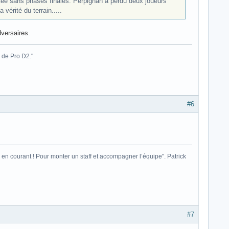
ontée sans phases finales. Perpignan a perdu deux joueurs
vérité du terrain.....
dversaires.
 de Pro D2."
#6
ais en courant ! Pour monter un staff et accompagner l’équipe". Patrick
#7