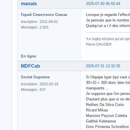
manais
2025-07-30 06:55:44
Герой Советского Союза
Lorsque je regarde l’effec
Je pensais que le nombre d
Inscription : 2011-09-01
Quelqu’un a t il des infor
Messages : 2 001
“Le rugby est plus qu’un spor
Pierre DAUZIER
En ligne
MDFCab
2025-07-31 13:32:35
Soviet Supreme
Si l'équipe type (qui vaut 
30×10 = 300 donc bien loin
Inscription : 2023-05-18
manquants ...
Messages : 637
Je suppose que l'on pense
D'autant plus que si on d
Reilhes Da Silva Coria
Ricard Mikau
Maximin Peyson Coletta
Galthié Keletanoa
Gros Pimienta Schvelitze