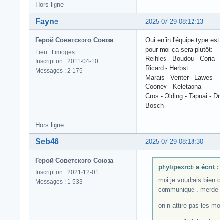
Hors ligne
Fayne
2025-07-29 08:12:13
Герой Советского Союза
Oui enfin l'équipe type es
pour moi ça sera plutôt:
Lieu : Limoges
Reihles - Boudou - Coria
Inscription : 2011-04-10
Ricard - Herbst
Messages : 2 175
Marais - Venter - Lawes
Cooney - Keletaona
Cros - Olding - Tapuai - Dr
Bosch
Hors ligne
Seb46
2025-07-29 08:18:30
Герой Советского Союза
phylipexrcb a écrit :
Inscription : 2021-12-01
moi je voudrais bien q
Messages : 1 533
communique , merde j
on n attire pas les m