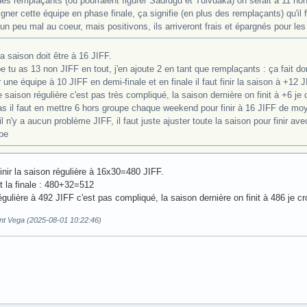
es remplaçants (où pourraient figurer Sadrugu et Tuivuaka) on serait à 11 non 
igner cette équipe en phase finale, ça signifie (en plus des remplaçants) qu'i
 un peu mal au coeur, mais positivons, ils arriveront frais et épargnés pour l
 saison doit être à 16 JIFF.
e tu as 13 non JIFF en tout, j'en ajoute 2 en tant que remplaçants : ça fait d
 une équipe à 10 JIFF en demi-finale et en finale il faut finir la saison à +12 J
saison régulière c'est pas très compliqué, la saison dernière on finit à +6 je c
s il faut en mettre 6 hors groupe chaque weekend pour finir à 16 JIFF de mo
l n'y a aucun problème JIFF, il faut juste ajuster toute la saison pour finir av
pe
finir la saison régulière à 16x30=480 JIFF.
et la finale : 480+32=512
égulière à 492 JIFF c'est pas compliqué, la saison dernière on finit à 486 je cr
ent Vega (2025-08-01 10:22:46)