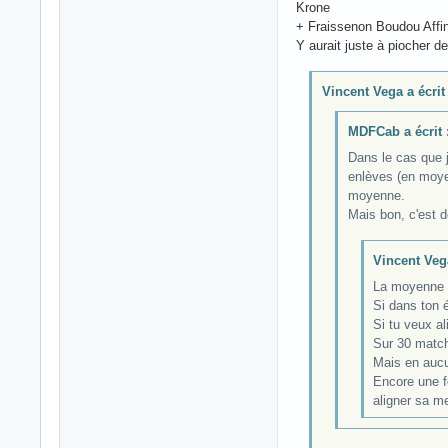
Krone
+ Fraissenon Boudou Affiné
Y aurait juste à piocher d
Vincent Vega a écrit 
MDFCab a écrit 
Dans le cas que j
enlèves (en moyen
moyenne.
Mais bon, c'est 
Vincent Vega
La moyenne s
Si dans ton é
Si tu veux al
Sur 30 matchs
Mais en aucu
Encore une fo
aligner sa me