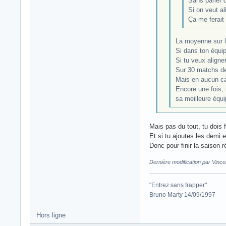
Sans parler d
Si on veut al
Ça me ferait
La moyenne sur la
Si dans ton équip
Si tu veux aligner
Sur 30 matchs de 
Mais en aucun ca
Encore une fois, i
sa meilleure équi
Mais pas du tout, tu dois 
Et si tu ajoutes les demi 
Donc pour finir la saison r
Dernière modification par Vinc
"Entrez sans frapper"
Bruno Marty 14/09/1997
Hors ligne