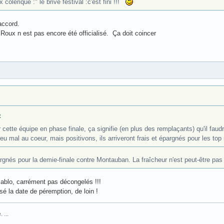
colérique :" le brive festival :c'est fini !!!
accord.
Roux n est pas encore été officialisé. Ça doit coincer
:
r cette équipe en phase finale, ça signifie (en plus des remplaçants) qu'il fau
eu mal au coeur, mais positivons, ils arriveront frais et épargnés pour les to
pargnés pour la demie-finale contre Montauban. La fraîcheur n'est peut-être pas 
diablo, carrément pas décongelés !!!
sé la date de péremption, de loin !
 ...