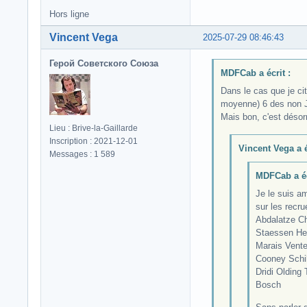
Hors ligne
Vincent Vega
2025-07-29 08:46:43
Герой Советского Союза
MDFCab a écrit :
Dans le cas que je ci
moyenne) 6 des non Ji
Mais bon, c'est déso
Lieu : Brive-la-Gaillarde
Inscription : 2021-12-01
Vincent Vega a é
Messages : 1 589
MDFCab a éc
Je le suis a
sur les recru
Abdalatze C
Staessen He
Marais Vent
Cooney Schi
Dridi Olding
Bosch