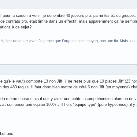
tif pour la saison à venir, je dénombre 40 joueurs pro. parmi les 51 du groupe
e contrats pro. était limité dans un effectif, mais apparemment ça ne semble
mations à ce sujet?
t, c’est un art de vivre. Je pense que l’argent est un moyen, pas une fin. Mais si dem
ce qu'elle vaut) comporte 13 non Jiff, il ne reste plus que 10 places Jiff (23 no
 des 480 requis. Il faut donc bien mettre de côté 6 non Jiff (en moyenne) cha
 la même chose mais il doit y avoir une petite incompréhension alors on ne 
evait composer une équipe 100% Jiff hors "equipe type" (pure hypothèse), il
 Lefranc