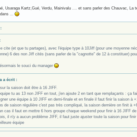
, Usaraga Kartz,Gué, Verdu, Mainivalu .... et sans parler des Chauvac, La ter
edans ...
:
:
e cite (et que tu partages), avec l'équipe type à 10Jiff (pour une moyenne né
ne) 6 des non Jiff cités (sans parler de la "cagnotte" de 12 à constituer) pou
désormais le souci du manager
 a écrit :
ur la saison doit être à 16 JIFF.
quipe tu as 13 non JIFF en tout, j'en ajoute 2 en tant que remplaçants : ça fa
igner une équipe à 10 JIFF en demi-finale et en finale il faut finir la saison à 
 de saison régulière c'est pas très compliqué, la saison dernière on finit à +6
n cas il faut en mettre 6 hors groupe chaque weekend pour finir à 16 JIFF d
is, il n'y a aucun problème JIFF, il faut juste ajuster toute la saison pour fin
illeure équipe