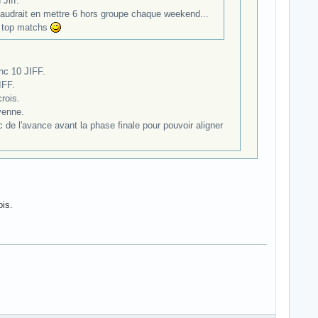
Jiff.
l faudrait en mettre 6 hors groupe chaque weekend...
es top matchs
onc 10 JIFF.
IFF.
rois.
yenne.
ec de l'avance avant la phase finale pour pouvoir aligner
ois.