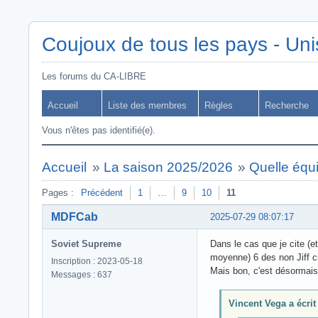
Coujoux de tous les pays - Uni
Les forums du CA-LIBRE
Accueil
Liste des membres
Règles
Recherche
Vous n'êtes pas identifié(e).
Accueil
»
La saison 2025/2026
»
Quelle équ
Pages :
Précédent
1
…
9
10
11
MDFCab
2025-07-29 08:07:17
Soviet Supreme
Dans le cas que je cite (e
moyenne) 6 des non Jiff ci
Inscription : 2023-05-18
Mais bon, c'est désormai
Messages : 637
Vincent Vega a écrit 