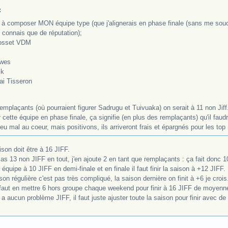
:
à composer MON équipe type (que j'alignerais en phase finale (sans me soucier
 connais que de réputation);
cosset VDM
awes
ck
ai Tisseron
emplaçants (où pourraient figurer Sadrugu et Tuivuaka) on serait à 11 non Jiff
r cette équipe en phase finale, ça signifie (en plus des remplaçants) qu'il fau
eu mal au coeur, mais positivons, ils arriveront frais et épargnés pour les to
son doit être à 16 JIFF.
as 13 non JIFF en tout, j'en ajoute 2 en tant que remplaçants : ça fait donc 1
 équipe à 10 JIFF en demi-finale et en finale il faut finir la saison à +12 JIFF.
n régulière c'est pas très compliqué, la saison dernière on finit à +6 je crois
faut en mettre 6 hors groupe chaque weekend pour finir à 16 JIFF de moyenn
y a aucun problème JIFF, il faut juste ajuster toute la saison pour finir avec de