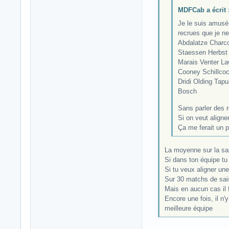
MDFCab a écrit 
Je le suis amusé 
recrues que je ne
Abdalatze Char
Staessen Herbst
Marais Venter L
Cooney Schillco
Dridi Olding Tapu
Bosch
Sans parler des r
Si on veut aligne
Ça me ferait un p
La moyenne sur la sai
Si dans ton équipe tu 
Si tu veux aligner une
Sur 30 matchs de saiso
Mais en aucun cas il 
Encore une fois, il n'
meilleure équipe