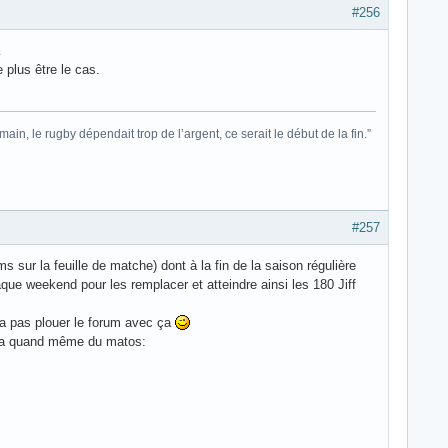
#256
…
 plus être le cas.
ain, le rugby dépendait trop de l’argent, ce serait le début de la fin.”
#257
ms sur la feuille de matche) dont à la fin de la saison régulière
que weekend pour les remplacer et atteindre ainsi les 180 Jiff
va pas plouer le forum avec ça
 y a quand même du matos: