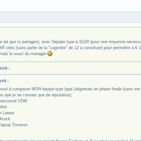
te (et que tu partages), avec l'équipe type à 10Jiff (pour une moyenne nécess
ff cités (sans parler de la "cagnotte" de 12 à constituer) pour permettre à 6 
rmais le souci du manager
crit :
rit :
musé à composer MON équipe type (que j'alignerais en phase finale (sans me so
es que je ne connais que de réputation);
harcosset VDM
rbst
er Lawes
llcock
 Tapuai Tisseron