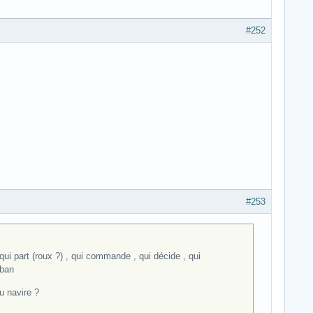
#252
#253
 qui part (roux ?) , qui commande , qui décide , qui
uban
u navire ?