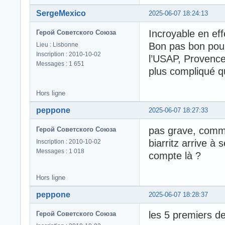
SergeMexico
2025-06-07 18:24:13
Incroyable en ef
Герой Советского Союза
Bon pas bon pour
Lieu : Lisbonne
Inscription : 2010-10-02
l’USAP, Provence
Messages : 1 651
plus compliqué q
Hors ligne
peppone
2025-06-07 18:27:33
pas grave, comme
Герой Советского Союза
biarritz arrive à
Inscription : 2010-10-02
Messages : 1 018
compte là ?
Hors ligne
peppone
2025-06-07 18:28:37
les 5 premiers de
Герой Советского Союза