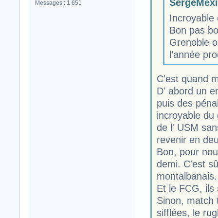
SergeMexic
Messages : 1 651
Incroyable 
Bon pas bo
Grenoble o
l’année pr
C'est quand mê
D' abord un e
puis des pénal
incroyable du 
de l' USM san
revenir en deu
Bon, pour nous 
demi. C'est sû
montalbanais.
Et le FCG, ils
Sinon, match t
sifflées, le ru