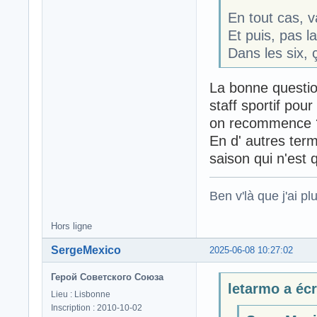
En tout cas, v
Et puis, pas l
Dans les six, ç
La bonne question
staff sportif pou
on recommence 
En d' autres term
saison qui n'est
Ben v'là que j'ai plu
Hors ligne
SergeMexico
2025-06-08 10:27:02
Герой Советского Союза
letarmo a écri
Lieu : Lisbonne
Inscription : 2010-10-02