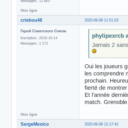
Messages : 12 803
Hors ligne
crisbou46
2025-06-08 11:51:03
Герой Советского Союза
phylipexrcb a
Inscription : 2010-10-14
Messages : 1 172
Jamais 2 sans
Oui les joueurs g
les comprendre m
prochain. Heureu
fierté de montrer
Et l'année derniè
match. Grenoble 
Hors ligne
SergeMexico
2025-06-08 12:17:42