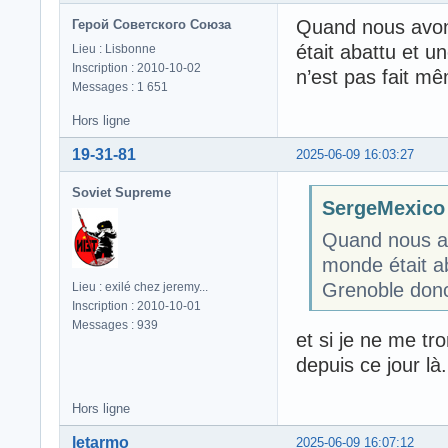
Quand nous avons
Герой Советского Союза
était abattu et 
Lieu : Lisbonne
Inscription : 2010-10-02
n’est pas fait mê
Messages : 1 651
Hors ligne
19-31-81
2025-06-09 16:03:27
Soviet Supreme
SergeMexico a
Quand nous av
monde était a
Grenoble donc 
Lieu : exilé chez jeremy...
Inscription : 2010-10-01
Messages : 939
et si je ne me t
depuis ce jour là
Hors ligne
letarmo
2025-06-09 16:07:12