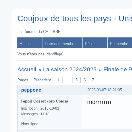
Coujoux de tous les pays - Uni
Les forums du CA-LIBRE
Accueil
Liste des membres
Règles
Recherche
Vous n'êtes pas identifié(e).
Accueil
»
La saison 2024/2025
»
Finale de 
Pages :
Précédent
1
…
5
6
7
peppone
2025-06-07 18:21:05
mdrrrrrrrr
Герой Советского Союза
Inscription : 2010-10-02
Messages : 1 018
Hors ligne