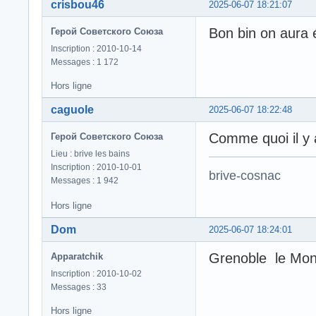
crisbou46
2025-06-07 18:21:07
Bon bin on aura é
Герой Советского Союза
Inscription : 2010-10-14
Messages : 1 172
Hors ligne
caguole
2025-06-07 18:22:48
Comme quoi il y 
Герой Советского Союза
Lieu : brive les bains
Inscription : 2010-10-01
brive-cosnac
Messages : 1 942
Hors ligne
Dom
2025-06-07 18:24:01
Grenoble le Mont
Apparatchik
Inscription : 2010-10-02
Messages : 33
Hors ligne