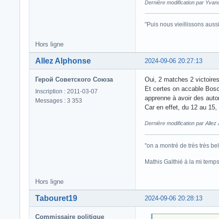
Dernière modification par Yvan
"Puis nous vieillissons auss
Hors ligne
Allez Alphonse
2024-09-06 20:27:13
Герой Советского Союза
Oui, 2 matches 2 victoires
Et certes on accable Bosch
Inscription : 2011-03-07
apprenne à avoir des auto
Messages : 3 353
Car en effet, du 12 au 15, 
Dernière modification par Alle
"on a montré de très très bel
Mathis Galthié à la mi temps
Hors ligne
Tabouret19
2024-09-06 20:28:13
Commissaire politique