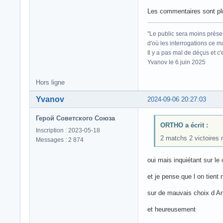
Les commentaires sont plut
"Le public sera moins prése
d'où les interrogations ce m
Il y a pas mal de déçus et c
Yvanov le 6 juin 2025
Hors ligne
Yvanov
2024-09-06 20:27:03
Герой Советского Союза
ORTHO a écrit :
Inscription : 2023-05-18
2 matchs 2 victoires 
Messages : 2 874
oui mais inquiétant sur le
et je pense que l on tient n
sur de mauvais choix d An
et heureusement