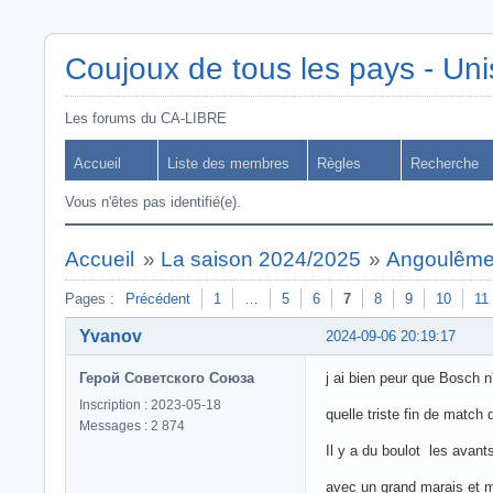
Coujoux de tous les pays - Uni
Les forums du CA-LIBRE
Accueil
Liste des membres
Règles
Recherche
Vous n'êtes pas identifié(e).
Accueil
»
La saison 2024/2025
»
Angoulême/
Pages :
Précédent
1
…
5
6
7
8
9
10
11
Yvanov
2024-09-06 20:19:17
Герой Советского Союза
j ai bien peur que Bosch 
Inscription : 2023-05-18
quelle triste fin de match 
Messages : 2 874
Il y a du boulot les avant
avec un grand marais et me