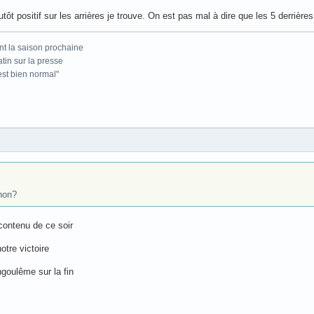
ôt positif sur les arrières je trouve. On est pas mal à dire que les 5 derrière
nt la saison prochaine
atin sur la presse
'est bien normal"
non?
 contenu de ce soir
otre victoire
goulême sur la fin