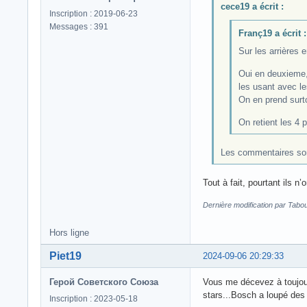
cece19 a écrit :
Inscription : 2019-06-23
Messages : 391
Franç19 a écrit :
Sur les arrières
Oui en deuxieme, 
les usant avec le
On en prend surto
On retient les 4 p
Les commentaires sont 
Tout à fait, pourtant ils n
Dernière modification par Tabo
Hors ligne
Piet19
2024-09-06 20:29:33
Герой Советского Союза
Vous me décevez à toujour
stars...Bosch a loupé des p
Inscription : 2023-05-18