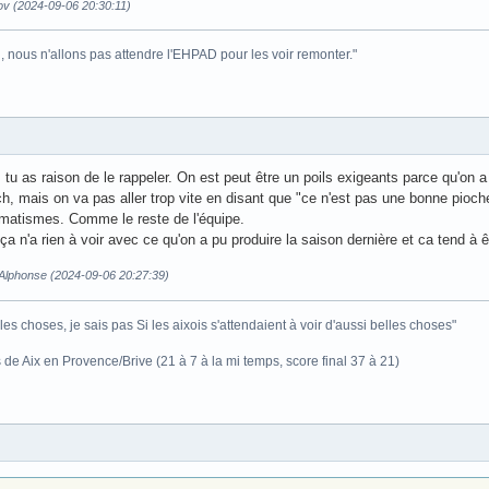
ov (2024-09-06 20:30:11)
i, nous n'allons pas attendre l'EHPAD pour les voir remonter."
 tu as raison de le rappeler. On est peut être un poils exigeants parce qu'on 
, mais on va pas aller trop vite en disant que "ce n'est pas une bonne pioche",
matismes. Comme le reste de l'équipe.
ça n'a rien à voir avec ce qu'on a pu produire la saison dernière et ca tend à ê
z Alphonse (2024-09-06 20:27:39)
les choses, je sais pas Si les aixois s'attendaient à voir d'aussi belles choses"
 de Aix en Provence/Brive (21 à 7 à la mi temps, score final 37 à 21)