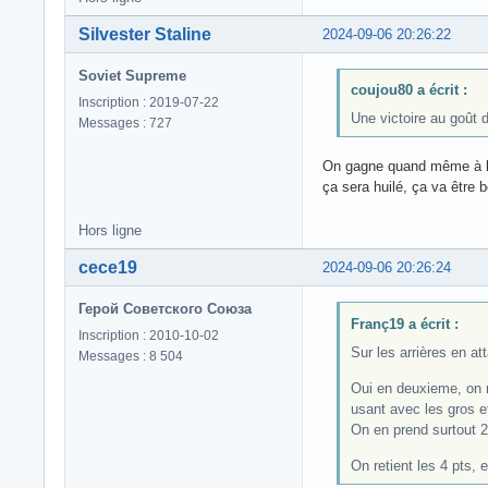
Silvester Staline
2024-09-06 20:26:22
Soviet Supreme
coujou80 a écrit :
Inscription : 2019-07-22
Une victoire au goût d
Messages : 727
On gagne quand même à l'e
ça sera huilé, ça va être b
Hors ligne
cece19
2024-09-06 20:26:24
Герой Советского Союза
Franç19 a écrit :
Inscription : 2010-10-02
Sur les arrières en a
Messages : 8 504
Oui en deuxieme, on m
usant avec les gros et
On en prend surtout 2
On retient les 4 pts, 