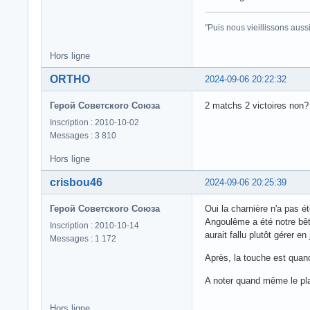
"Puis nous vieillissons auss
Hors ligne
ORTHO
2024-09-06 20:22:32
Герой Советского Союза
2 matchs 2 victoires non?
Inscription : 2010-10-02
Messages : 3 810
Hors ligne
crisbou46
2024-09-06 20:25:39
Герой Советского Союза
Oui la charnière n'a pas ét
Angoulême a été notre bête 
Inscription : 2010-10-14
aurait fallu plutôt gérer en
Messages : 1 172
Après, la touche est quand
A noter quand même le plac
Hors ligne