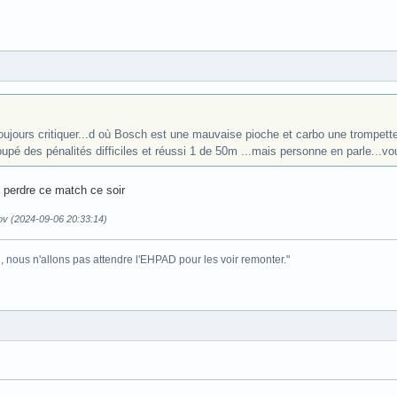
jours critiquer...d où Bosch est une mauvaise pioche et carbo une trompette
upé des pénalités difficiles et réussi 1 de 50m ...mais personne en parle...vous
e perdre ce match ce soir
ov (2024-09-06 20:33:14)
i, nous n'allons pas attendre l'EHPAD pour les voir remonter."