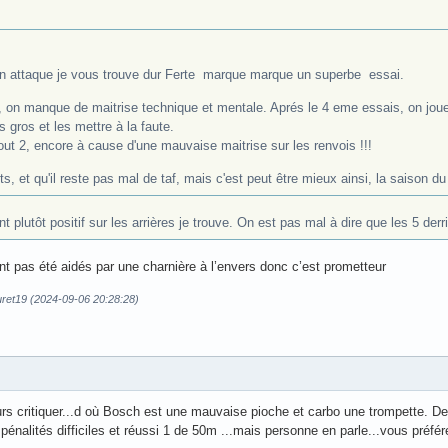
 en attaque je vous trouve dur Ferte marque marque un superbe essai.
on manque de maitrise technique et mentale. Aprés le 4 eme essais, on joue à
s gros et les mettre à la faute.
ut 2, encore à cause d'une mauvaise maitrise sur les renvois !!!
ts, et qu'il reste pas mal de taf, mais c'est peut être mieux ainsi, la saison du
plutôt positif sur les arrières je trouve. On est pas mal à dire que les 5 derr
’ont pas été aidés par une charnière à l’envers donc c’est prometteur
uret19 (2024-09-06 20:28:28)
s critiquer...d où Bosch est une mauvaise pioche et carbo une trompette. De
énalités difficiles et réussi 1 de 50m ...mais personne en parle...vous préférez