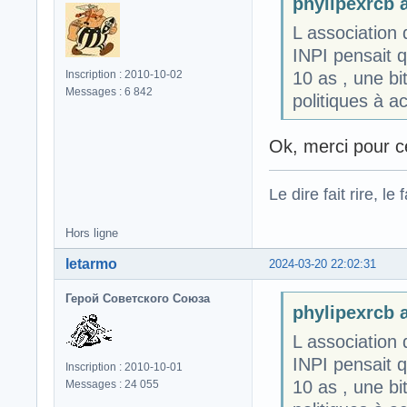
phylipexrcb a
L association 
INPI pensait qu
10 as , une bi
Inscription : 2010-10-02
Messages : 6 842
politiques à a
Ok, merci pour c
Le dire fait rire, le f
Hors ligne
letarmo
2024-03-20 22:02:31
Герой Советского Союза
phylipexrcb a
L association 
INPI pensait qu
Inscription : 2010-10-01
10 as , une bi
Messages : 24 055