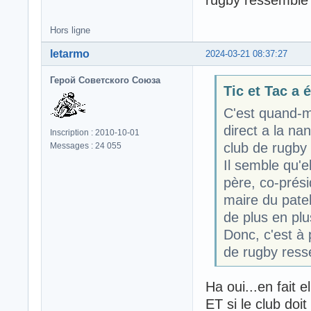
Hors ligne
letarmo
2024-03-21 08:37:27
Герой Советского Союза
Tic et Tac a é
C'est quand-mê
direct a la nan
Inscription : 2010-10-01
club de rugby
Messages : 24 055
Il semble qu'e
père, co-prési
maire du patel
de plus en plu
Donc, c'est à 
de rugby ress
Ha oui...en fait
ET si le club doit