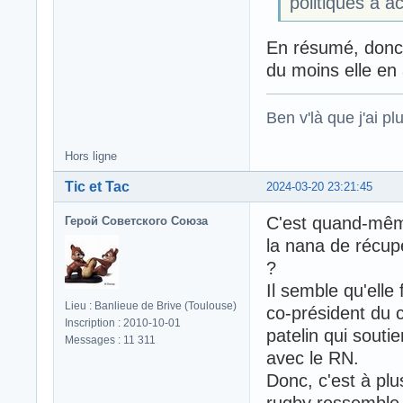
politiques à a
En résumé, donc 
du moins elle en
Ben v'là que j'ai plu
Hors ligne
Tic et Tac
2024-03-20 23:21:45
C'est quand-même 
Герой Советского Союза
la nana de récupé
?
Il semble qu'elle
Lieu : Banlieue de Brive (Toulouse)
co-président du c
Inscription : 2010-10-01
patelin qui souti
Messages : 11 311
avec le RN.
Donc, c'est à plu
rugby ressemble 