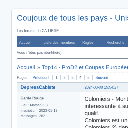
Coujoux de tous les pays - Uni
Les forums du CA-LIBRE
Accueil
Liste des membres
Règles
Recherche
Vous n'êtes pas identifié(e).
Accueil
»
Top14 - ProD2 et Coupes Europée
Pages :
Précédent
1
2
3
4
5
Suivant
DepressCabiste
2024-03-08 15:54:27
Colomiers - Mont
Garde Rouge
intéressante à su
Lieu : Marsat (63)
Inscription : 2023-05-18
qualif.
Messages : 282
Colomiers est une
Colomiers ?) de