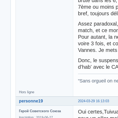
brute dans les 6,
7ème ou moins pou
bref, toujours dél
Assez paradoxal, 
match, et ce mom
Pour autant, la n
voire 3 fois, et 
Vannes. Je mets
Donc, le suspens
d'hab' avec le C
"Sans orgueil on ne 
Hors ligne
personne19
2024-03-29 16:13:03
Oui certes,Tuivu
Герой Советского Союза
Inscription : 2019-06-27