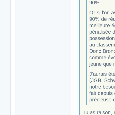
90%.
Or si l'on 
90% de réus
meilleure é
pénalisée 
possession,
au classem
Donc Bronc
comme évoq
jeune que 
J'aurais ét
(JGB, Schve
notre besoi
fait depuis
précieuse q
Tu as raison,