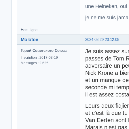
une Heineken, oui .
je ne me suis jamais
Hors ligne
Molotov
2024-03-29 20:12:08
Je suis assez sur
Герой Советского Союза
passes de Tom Ra
Inscription : 2017-03-19
Messages : 2 625
adversaire un peu 
Nick Krone a bie
et un manque de 
seconde mi temps
il est assez cos
Leurs deux fidji
et c'est là que t
Van Eerten sont 
Marais n'est pas