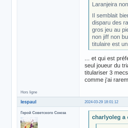
Laranjeira non
Il semblait bi
disparu des ra
gros jeu au p
non jiff non b
titulaire est u
... et qui est pr
seul joueur du tr
titulariser 3 mec
comme j'ai rarem
Hors ligne
lespaul
2024-03-29 18:01:12
Герой Советского Союза
charlyoleg a é