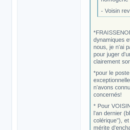
- Voisin rev
*FRAISSENON e
dynamiques et 
nous, je n'ai
pour juger d'u
clairement son
*pour le poste 
exceptionnell
n'avons connu
concernés!
* Pour VOISIN 
l'an dernier (b
colérique"), e
mérite d'encha