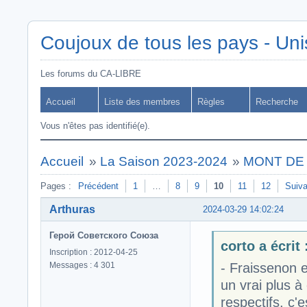
Coujoux de tous les pays - Uni
Les forums du CA-LIBRE
Accueil
Liste des membres
Règles
Recherche
Vous n'êtes pas identifié(e).
Accueil
»
La Saison 2023-2024
»
MONT DE M
Pages :
Précédent
1
…
8
9
10
11
12
Suiva
Arthuras
2024-03-29 14:02:24
Герой Советского Союза
corto a écrit 
Inscription : 2012-04-25
Messages : 4 301
- Fraissenon e
un vrai plus à
respectifs, c'