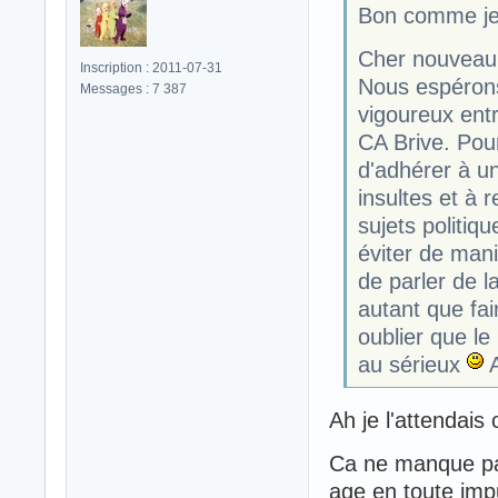
Bon comme je 
Cher nouveau 
Inscription : 2011-07-31
Nous espérons
Messages : 7 387
vigoureux ent
CA Brive. Pou
d'adhérer à une
insultes et à 
sujets politiq
éviter de mani
de parler de l
autant que fai
oublier que le
au sérieux
A
Ah je l'attendais c
Ca ne manque pas
age en toute imp