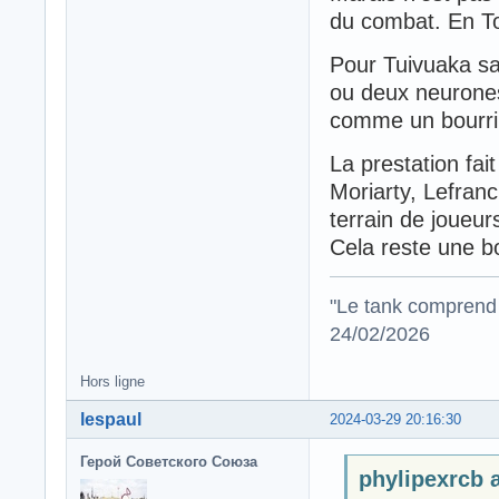
du combat. En To
Pour Tuivuaka sa 
ou deux neurones 
comme un bourri
La prestation fait
Moriarty, Lefranc
terrain de joueurs
Cela reste une 
"Le tank comprend 
24/02/2026
Hors ligne
lespaul
2024-03-29 20:16:30
Герой Советского Союза
phylipexrcb a