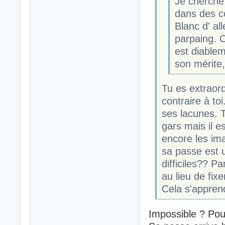
Je cherche
dans des co
Blanc d' al
parpaing. C
est diablem
son mérite
Tu es extraord
contraire à to
ses lacunes. T
gars mais il e
encore les ima
sa passe est u
difficiles?? P
au lieu de fixe
Cela s'appren
Impossible ? Pou