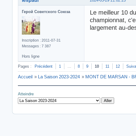
lespaul
2024-03-29 21:02:25
Le meilleur 10 d
Герой Советского Союза
championnat, c'es
largement au-des
Inscription : 2011-07-31
Messages : 7 387
Hors ligne
Pages :
Précédent
1
…
8
9
10
11
12
Suiva
Accueil
»
La Saison 2023-2024
»
MONT DE MARSAN - BRIV
Atteindre