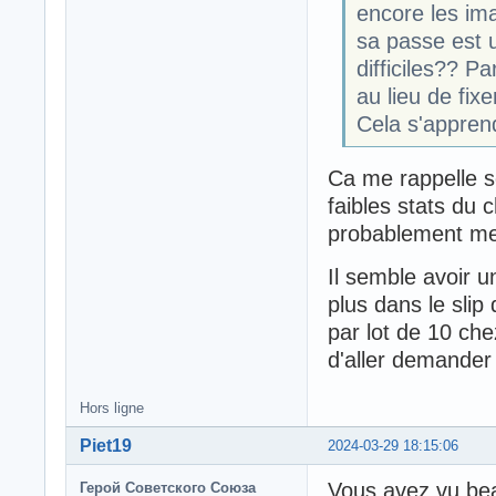
encore les ima
sa passe est u
difficiles?? P
au lieu de fixe
Cela s'appren
Ca me rappelle s
faibles stats du 
probablement met
Il semble avoir u
plus dans le slip
par lot de 10 ch
d'aller demande
Hors ligne
Piet19
2024-03-29 18:15:06
Vous avez vu beau
Герой Советского Союза