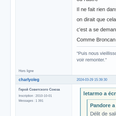
Il ne fait rien da
on dirait que cela
c'est a se demand
Comme Broncan es
"Puis nous vieillis
voir remonter."
Hors ligne
charlyoleg
2024-03-29 15:39:30
Герой Советского Союза
letarmo a écri
Inscription : 2010-10-01
Messages : 1 391
Pandore a 
Délit de sa