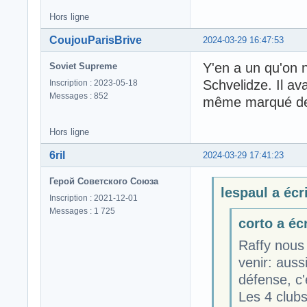
Hors ligne
CoujouParisBrive
2024-03-29 16:47:53
Y'en a un qu'on n
Soviet Supreme
Schvelidze. Il av
Inscription : 2023-05-18
Messages : 852
même marqué des
Hors ligne
6ril
2024-03-29 17:41:23
Герой Советского Союза
lespaul a écri
Inscription : 2021-12-01
Messages : 1 725
corto a écr
Raffy nous
venir: auss
défense, c'
Les 4 club