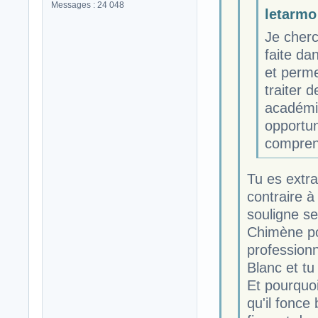
Messages : 24 048
letarmo 
Je cher
faite dan
et perme
traiter 
académiq
opportun
compren
Tu es extra
contraire à
souligne se
Chimène pou
professionn
Blanc et tu
Et pourquoi
qu'il fonce