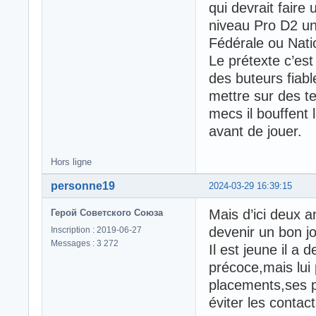
qui devrait faire 
niveau Pro D2 un 
Fédérale ou Nati
Le prétexte c’est 
des buteurs fiabl
mettre sur des te
mecs il bouffent 
avant de jouer.
Hors ligne
personne19
2024-03-29 16:39:15
Mais d’ici deux a
Герой Советского Союза
devenir un bon j
Inscription : 2019-06-27
Messages : 3 272
Il est jeune il a
précoce,mais lui
placements,ses pr
éviter les contact