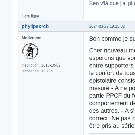
Ben v'là que j'ai plu
Hors ligne
phylipexrcb
2024-03-29 19:15:32
Bon comme je sui
Moderator
Cher nouveau mem
espérons que vou
entre supporters
Inscription : 2010-10-02
Messages : 12 796
le confort de to
épistolaire consis
mesuré - A ne pos
partie PPCF du f
comportement de t
des autres. - A s
correct. Ne pas o
être pris au séri