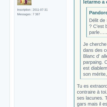
letarmo a é
Inscription : 2011-07-31
Pandore 
Messages : 7 387
Délit de
? C’est 
parle….
Je cherche
dans des co
Blanc d' al
parpaing. C
est diablem
son mérite
Tu es extraord
contraire à to
ses lacunes. T
gars mais il e