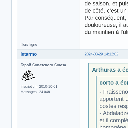
de saison. et pui
de côté, c'est un
Par conséquent, l
douloureuse, il aur
du maintien à l'u
Hors ligne
letarmo
2024-03-29 14:12:02
Герой Советского Союза
Arthuras a écr
corto a écr
Inscription : 2010-10-01
- Fraisseno
Messages : 24 048
apportent u
postes resp
- Abdaladze
et il compl
homogène q