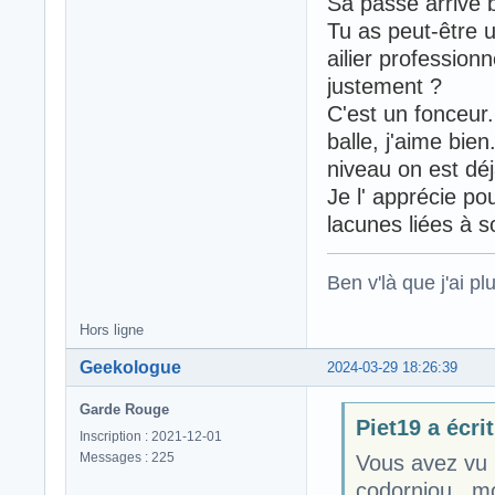
Sa passe arrive b
Tu as peut-être u
ailier profession
justement ?
C'est un fonceur.
balle, j'aime bien
niveau on est déj
Je l' apprécie po
lacunes liées à s
Ben v'là que j'ai plu
Hors ligne
Geekologue
2024-03-29 18:26:39
Garde Rouge
Piet19 a écrit
Inscription : 2021-12-01
Messages : 225
Vous avez vu b
codorniou...m