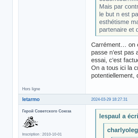
Mais par cont
le but n est p
esthétisme ma
partenaire et q
Carrément… on cri
passe n’est pas a
essai, c’est factu
On a tous ici la 
potentiellement, 
Hors ligne
letarmo
2024-03-29 18:27:31
Герой Советского Союза
lespaul a écri
charlyoleg 
Inscription : 2010-10-01