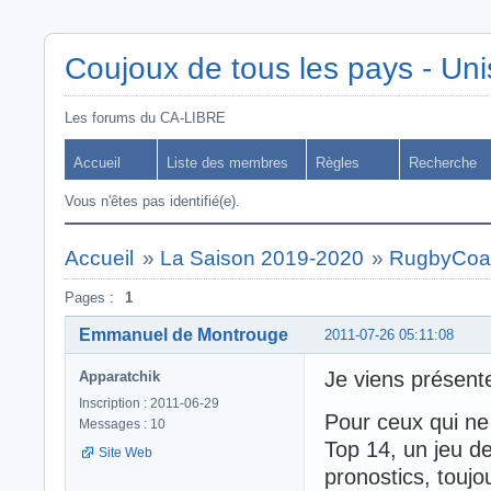
Coujoux de tous les pays - Uni
Les forums du CA-LIBRE
Accueil
Liste des membres
Règles
Recherche
Vous n'êtes pas identifié(e).
Accueil
»
La Saison 2019-2020
»
RugbyCoac
Pages :
1
Emmanuel de Montrouge
2011-07-26 05:11:08
Je viens présent
Apparatchik
Inscription : 2011-06-29
Pour ceux qui ne 
Messages : 10
Top 14, un jeu de
Site Web
pronostics, toujou