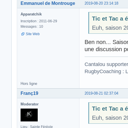
Emmanuel de Montrouge
2019-08-20 23:14:18
Apparatchik
Tic et Tac a é
Inscription : 2011-06-29
Messages : 10
Euh, saison 
Site Web
Ben non... Saison
une discussion p
Cantalou supporte
RugbyCoaching : L
Hors ligne
Franç19
2019-08-21 02:37:04
Moderator
Tic et Tac a é
Euh, saison 
Lieu : Sainte Féréole