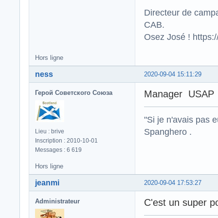
Directeur de campa
CAB.
Osez José ! https
Hors ligne
ness
2020-09-04 15:11:29
Manager USAP
Герой Советского Союза
"Si je n'avais pas 
Spanghero .
Lieu : brive
Inscription : 2010-10-01
Messages : 6 619
Hors ligne
jeanmi
2020-09-04 17:53:27
C'est un super p
Administrateur