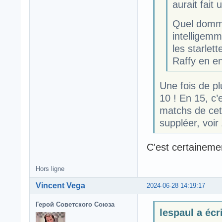
aurait fait 
Quel domma
intelligemm
les starlet
Raffy en en
Une fois de pl
10 ! En 15, c’
matchs de cett
suppléer, voir
C'est certainemen
Hors ligne
Vincent Vega
2024-06-28 14:19:17
Герой Советского Союза
lespaul a écri