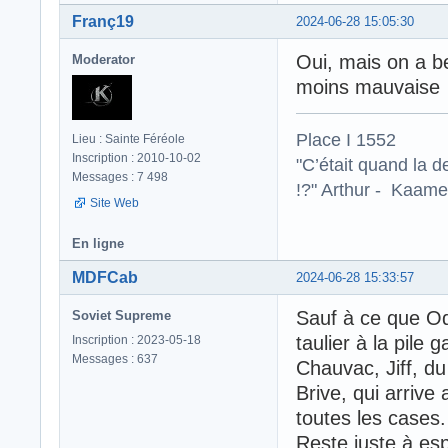
Franç19
2024-06-28 15:05:30
Oui, mais on a be
Moderator
moins mauvaise 
Place I 1552
Lieu : Sainte Féréole
Inscription : 2010-10-02
"C’était quand la d
Messages : 7 498
!?" Arthur - Kaamel
Site Web
En ligne
MDFCab
2024-06-28 15:33:57
Sauf à ce que Odi
Soviet Supreme
taulier à la pile 
Inscription : 2023-05-18
Messages : 637
Chauvac, Jiff, d
Brive, qui arriv
toutes les cases.
Reste juste à esp