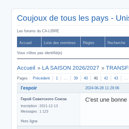
Coujoux de tous les pays - Uni
Les forums du CA-LIBRE
Accueil
Liste des membres
Règles
Recherche
Vous n'êtes pas identifié(e).
Accueil
»
LA SAISON 2026/2027
»
TRANSF
Pages :
Précédent
1
…
39
40
41
42
43
…
l’espoir
2024-06-28 11:29:06
C’est une bonne 
Герой Советского Союза
Inscription : 2021-12-13
Messages : 1 123
Hors ligne