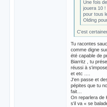
Une fois de
jouera 10 !
pour tous l
Olding pour
C'est certaine
Tu racontes sauc
comme digne suc
été capable de pr
Biarritz , tu pré
réussi à s’impos
et etc ….
J’en passe et des
pépites que tu no
fait…
On reparlera de H
s’il va « se balad