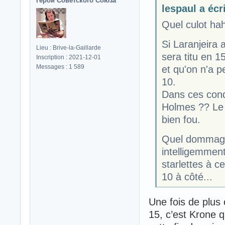
Герой Советского Союза
lespaul a écri
Quel culot ha
Si Laranjeira a
Lieu : Brive-la-Gaillarde
sera titu en 1
Inscription : 2021-12-01
Messages : 1 589
et qu'on n'a p
10.
Dans ces cond
Holmes ?? Le m
bien fou.
Quel dommage 
intelligemment
starlettes à c
10 à côté...
Une fois de plus
15, c’est Krone q