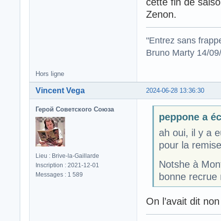
cette fin de sais
Zenon.
"Entrez sans frapp
Bruno Marty 14/09
Hors ligne
Vincent Vega
2024-06-28 13:36:30
Герой Советского Союза
peppone a écr
ah oui, il y a
pour la remise
Lieu : Brive-la-Gaillarde
Notshe à Mont
Inscription : 2021-12-01
Messages : 1 589
bonne recrue n
On l’avait dit no