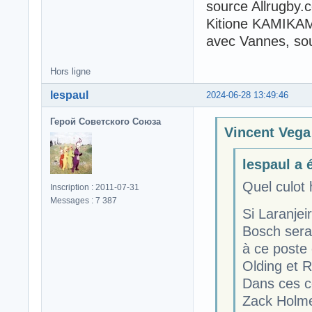
source Allrugby.
Kitione KAMIKAMI
avec Vannes, sou
Hors ligne
lespaul
2024-06-28 13:49:46
Герой Советского Союза
Vincent Vega 
lespaul a é
Quel culot
Inscription : 2011-07-31
Messages : 7 387
Si Laranjeir
Bosch sera 
à ce poste 
Olding et R
Dans ces c
Zack Holme