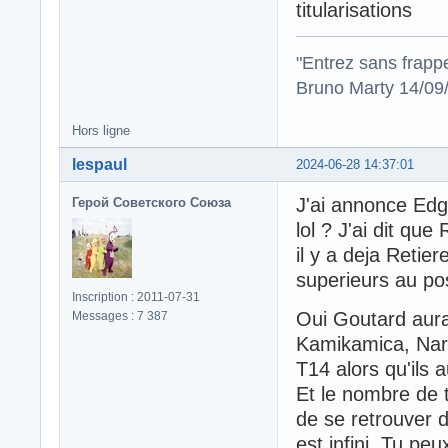
titularisations
"Entrez sans frapp
Bruno Marty 14/09
Hors ligne
lespaul
2024-06-28 14:37:01
J'ai annonce Ed
Герой Советского Союза
lol ? J'ai dit que
il y a deja Retie
superieurs au po
Inscription : 2011-07-31
Oui Goutard aurai
Messages : 7 387
Kamikamica, Naris
T14 alors qu'ils a
Et le nombre de t
de se retrouver 
est infini. Tu pe