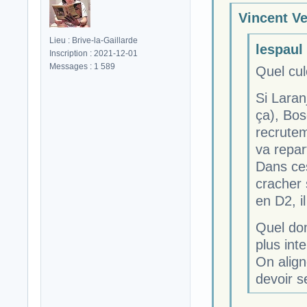
Vincent Ve
Lieu : Brive-la-Gaillarde
lespaul 
Inscription : 2021-12-01
Messages : 1 589
Quel cu
Si Laranj
ça), Bos
recrutem
va repar
Dans ce
cracher
en D2, il
Quel do
plus int
On align
devoir s