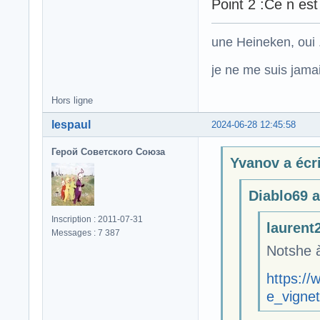
Point 2 :Ce n est
une Heineken, oui .
je ne me suis jamais
Hors ligne
lespaul
2024-06-28 12:45:58
Герой Советского Союза
Yvanov a écri
Diablo69 a 
Inscription : 2011-07-31
laurent2
Messages : 7 387
Notshe 
https:/
e_vignet