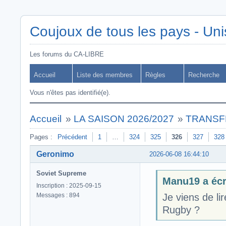
Coujoux de tous les pays - Uni
Les forums du CA-LIBRE
Accueil
Liste des membres
Règles
Recherche
Vous n'êtes pas identifié(e).
Accueil
»
LA SAISON 2026/2027
»
TRANSF
Pages :
Précédent
1
…
324
325
326
327
328
Geronimo
2026-06-08 16:44:10
Soviet Supreme
Manu19 a écri
Inscription : 2025-09-15
Messages : 894
Je viens de li
Rugby ?