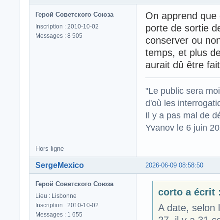
On apprend que d
Герой Советского Союза
porte de sortie d
Inscription : 2010-10-02
Messages : 8 505
conserver ou non
temps, et plus d
aurait dû être fai
"Le public sera mo
d'où les interrogat
Il y a pas mal de d
Yvanov le 6 juin 2
Hors ligne
SergeMexico
2026-06-09 08:58:50
Герой Советского Союза
corto a écrit 
Lieu : Lisbonne
Inscription : 2010-10-02
A date, selon l
Messages : 1 655
27, il y a 31 