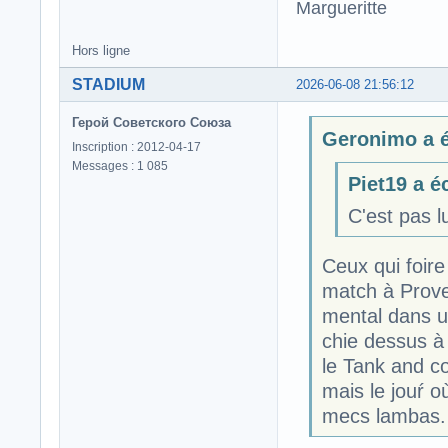
Margueritte
Hors ligne
STADIUM
2026-06-08 21:56:12
Герой Советского Союза
Geronimo a éc
Inscription : 2012-04-17
Messages : 1 085
Piet19 a éc
C'est pas lu
Ceux qui foire
match à Proven
mental dans u
chie dessus à
le Tank and co
mais le jouŕ o
mecs lambas.