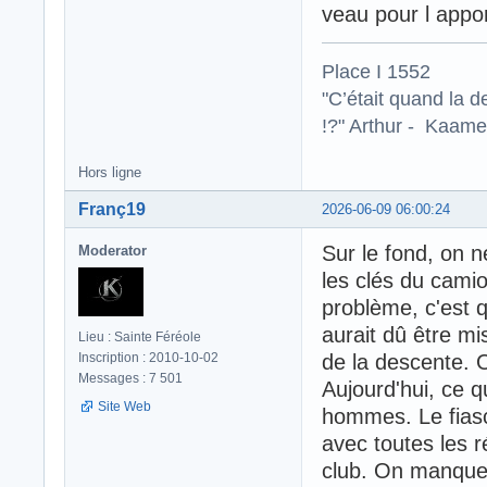
veau pour l appor
Place I 1552
"C’était quand la d
!?" Arthur - Kaamel
Hors ligne
Franç19
2026-06-09 06:00:24
Sur le fond, on n
Moderator
les clés du camio
problème, c'est q
aurait dû être m
Lieu : Sainte Féréole
Inscription : 2010-10-02
de la descente. 
Messages : 7 501
Aujourd'hui, ce q
Site Web
hommes. Le fiasc
avec toutes les r
club. On manque c