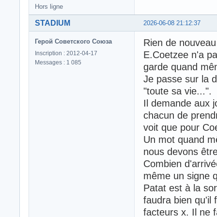
Hors ligne
STADIUM
2026-06-08 21:12:37
Rien de nouveau 
Герой Советского Союза
E.Coetzee n'a pas
Inscription : 2012-04-17
Messages : 1 085
garde quand même
Je passe sur la d
"toute sa vie...".
Il demande aux jo
chacun de prendr
voit que pour Coe
Un mot quand mêm
nous devons être
Combien d'arrivé
même un signe qu
Patat est à la so
faudra bien qu'i
facteurs x. Il ne