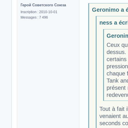
Герой Советского Союза
Geronimo a éc
Inscription : 2010-10-01
Messages : 7 496
ness a écri
Geronim
Ceux qui
dessus.
certains
pression
chaque 
Tank and
présent 
redeven
Tout à fait
venaient au
seconds cou