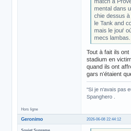
match à Proven
mental dans u
chie dessus à
le Tank and co
mais le jouŕ o
mecs lambas.
Tout à fait ils o
stadium en victi
quand ils ont af
gars n'étaient q
"Si je n'avais pas 
Spanghero .
Hors ligne
Geronimo
2026-06-08 22:44:12
Soviet Supreme