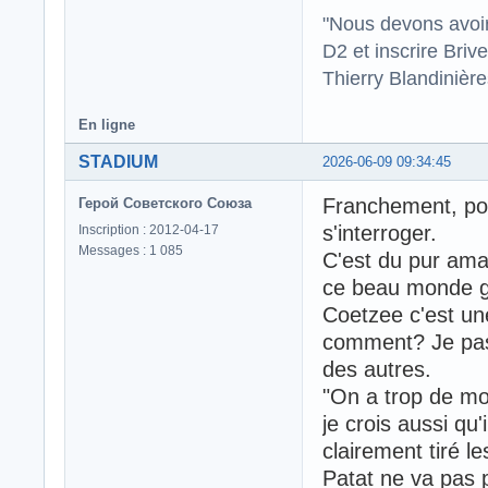
"Nous devons avoir
D2 et inscrire Briv
Thierry Blandinièr
En ligne
STADIUM
2026-06-09 09:34:45
Franchement, pour
Герой Советского Союза
s'interroger.
Inscription : 2012-04-17
Messages : 1 085
C'est du pur ama
ce beau monde gè
Coetzee c'est un
comment? Je pass
des autres.
"On a trop de mon
je crois aussi qu
clairement tiré le
Patat ne va pas 