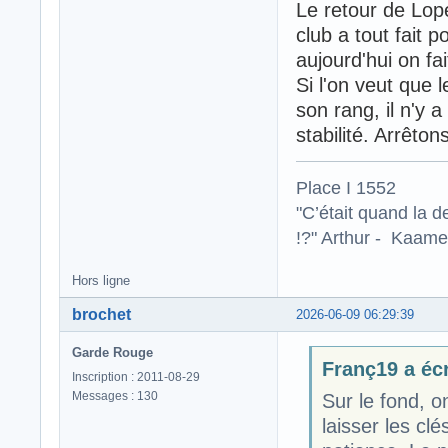
Le retour de Lope
club a tout fait p
aujourd'hui on fa
Si l'on veut que 
son rang, il n'y 
stabilité. Arrêto
Place I 1552
"C’était quand la d
!?" Arthur - Kaamel
Hors ligne
brochet
2026-06-09 06:29:39
Garde Rouge
Franç19 a écr
Inscription : 2011-08-29
Messages : 130
Sur le fond, o
laisser les cl